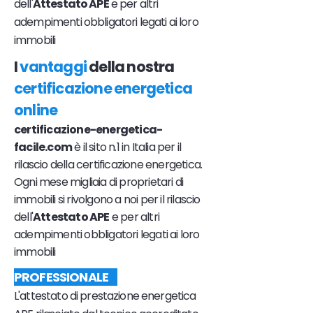
dell'
Attestato APE
e per altri
adempimenti obbligatori legati ai loro
immobili
I
vantaggi
della nostra
certificazione energetica
online
certificazione-energetica-
facile.com
è il sito n.1 in Italia per il
rilascio della certificazione energetica.
Ogni mese migliaia di proprietari di
immobili si rivolgono a noi per il rilascio
dell'
Attestato APE
e per altri
adempimenti obbligatori legati ai loro
immobili
PROFESSIONALE
L'attestato di prestazione energetica