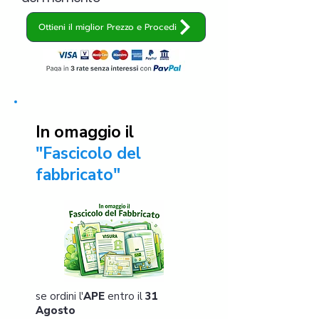
Ottieni il miglior Prezzo e Procedi
In omaggio il
"Fascicolo del
fabbricato"
se ordini l'
APE
entro il
31
Agosto