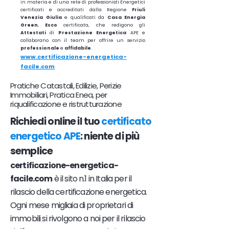
in materia e di una rete di professionisti Energetici
certificati e accreditati dalla Regione
Friuli
Venezia Giulia
e qualificati da
Casa Energia
Green
,
Esco
certificata, che redigono gli
Attestati
di
Prestazione
Energetica
APE e
collaborano con il team per offrire un servizio
professionale
e
affidabile
.
www.certificazione-energetica-
facile.com
Pratiche Catastali, Edilizie, Perizie
Immobiliari, Pratica Enea, per
riqualificazione e ristrutturazione
Richiedi online il tuo
certificato
energetico APE
: niente di più
semplice
certificazione-energetica-
facile.com
è il sito n.1 in Italia per il
rilascio della certificazione energetica.
Ogni mese migliaia di proprietari di
immobili si rivolgono a noi per il rilascio