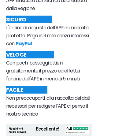
APE rilasciato dal tecnico accreditato
dalla Regione
SICURO
L'ordine di acquisto dell'APE in modalità
protetta. Paga in 3 rate senza interessi
con
PayPal
VELOCE
Con pochi passaggi ottieni
gratuitamente il prezzo ed effettui
l'ordine dell'APE in meno di 5 minuti
FACILE
Non preoccuparti, alla raccolta dei dati
necessari per redigere l'APE ci pensa il
nostro tecnico