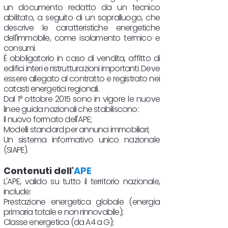
un documento redatto da un tecnico
abilitato, a seguito di un sopralluogo, che
descrive le caratteristiche energetiche
dell'immobile, come isolamento termico e
consumi.
È obbligatorio in caso di vendita, affitto di
edifici interi e ristrutturazioni importanti. Deve
essere allegato al contratto e registrato nei
catasti energetici regionali.
Dal 1° ottobre 2015 sono in vigore le nuove
linee guida nazionali che stabiliscono:
Il nuovo formato dell'APE;
Modelli standard per annunci immobiliari;
Un sistema informativo unico nazionale
(SIAPE).
Contenuti dell'
APE
L'APE, valido su tutto il territorio nazionale,
include:
Prestazione energetica globale (energia
primaria totale e non rinnovabile);
Classe energetica (da A4 a G);