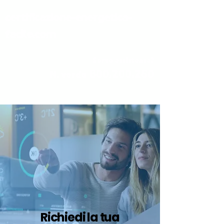
certificazione-energetica-
facile.com
Serve assistenza?
800.200.260
N. verde
Richiedi la tua