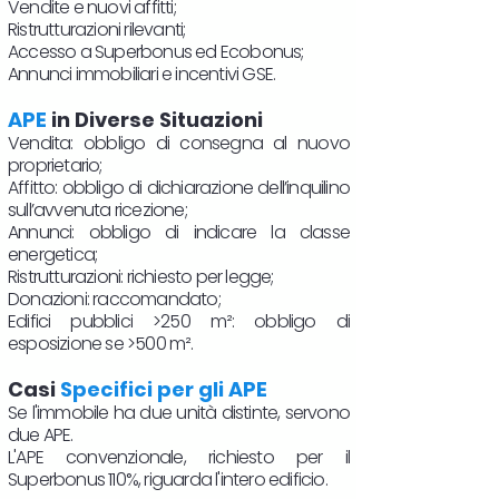
Vendite e nuovi affitti;
Ristrutturazioni rilevanti;
Accesso a Superbonus ed Ecobonus;
Annunci immobiliari e incentivi GSE.
APE
in Diverse Situazioni
Vendita: obbligo di consegna al nuovo
proprietario;
Affitto: obbligo di dichiarazione dell’inquilino
sull’avvenuta ricezione;
Annunci: obbligo di indicare la classe
energetica;
Ristrutturazioni: richiesto per legge;
Donazioni: raccomandato;
Edifici pubblici >250 m²: obbligo di
esposizione se >500 m².
Casi
Specifici per gli APE
Se l'immobile ha due unità distinte, servono
due APE.
L'APE convenzionale, richiesto per il
Superbonus 110%, riguarda l'intero edificio.