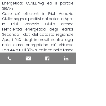
Energetica:
CENEDfvg
ed il portale
SIRAPE
Case più efficienti in Friuli Venezia
Giulia: segnali positivi dal catasto Ape
In Friuli Venezia Giulia cresce
l’efficienza energetica degli edifici.
Secondo i dati del catasto regionale
Ape, il 16% degli immobili rientra oggi
nelle classi energetiche più virtuose
(da A4 a B), il 39% si colloca nelle fasce
intermedie, mentre poco meno del
45% resta nelle classi più energivore, F
e G.
Il dato più rilevante riguarda però gli
ultimi due anni: le certificazioni più
recenti mostrano una chiara
inversione di tendenza. Gli edifici
“green” salgono al 19,4% del totale,
quasi uno su cinque, mentre la quota
di immobili in classe F e G si riduce di