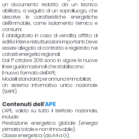
un documento redatto da un tecnico
abilitato, a seguito di un sopralluogo, che
descrive le caratteristiche energetiche
dell'immobile, come isolamento termico e
consumi.
È obbligatorio in caso di vendita, affitto di
edifici interi e ristrutturazioni importanti. Deve
essere allegato al contratto e registrato nei
catasti energetici regionali.
Dal 1° ottobre 2015 sono in vigore le nuove
linee guida nazionali che stabiliscono:
Il nuovo formato dell'APE;
Modelli standard per annunci immobiliari;
Un sistema informativo unico nazionale
(SIAPE).
Contenuti dell'
APE
L'APE, valido su tutto il territorio nazionale,
include:
Prestazione energetica globale (energia
primaria totale e non rinnovabile);
Classe energetica (da A4 a G);