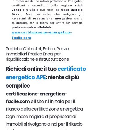
in materia e di una rete di professionisti Energetici
certificati e accreditati dalla Regione
Friuli
Venezia Giulia
e qualificati da
Casa Energia
Green
,
Esco
certificata, che redigono gli
Attestati
di
Prestazione
Energetica
APE e
collaborano con il team per offrire un servizio
professionale
e
affidabile
.
www.certificazione-energetica-
facile.com
Pratiche Catastali, Edilizie, Perizie
Immobiliari, Pratica Enea, per
riqualificazione e ristrutturazione
Richiedi online il tuo
certificato
energetico APE
: niente di più
semplice
certificazione-energetica-
facile.com
è il sito n.1 in Italia per il
rilascio della certificazione energetica.
Ogni mese migliaia di proprietari di
immobili si rivolgono a noi per il rilascio