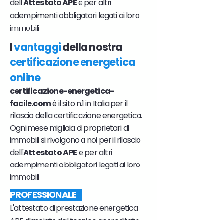
dell'
Attestato APE
e per altri
adempimenti obbligatori legati ai loro
immobili
I
vantaggi
della nostra
certificazione energetica
online
certificazione-energetica-
facile.com
è il sito n.1 in Italia per il
rilascio della certificazione energetica.
Ogni mese migliaia di proprietari di
immobili si rivolgono a noi per il rilascio
dell'
Attestato APE
e per altri
adempimenti obbligatori legati ai loro
immobili
PROFESSIONALE
L'attestato di prestazione energetica