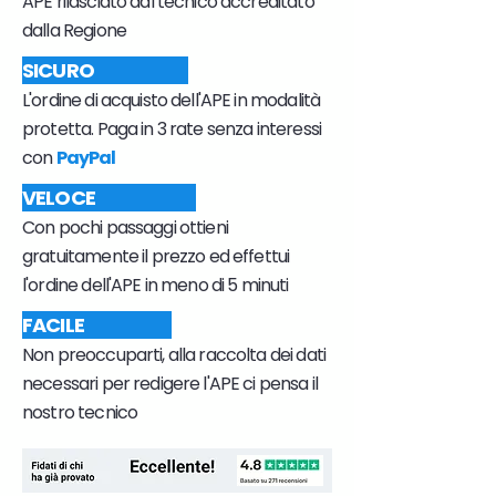
APE rilasciato dal tecnico accreditato
dalla Regione
SICURO
L'ordine di acquisto dell'APE in modalità
protetta. Paga in 3 rate senza interessi
con
PayPal
VELOCE
Con pochi passaggi ottieni
gratuitamente il prezzo ed effettui
l'ordine dell'APE in meno di 5 minuti
FACILE
Non preoccuparti, alla raccolta dei dati
necessari per redigere l'APE ci pensa il
nostro tecnico