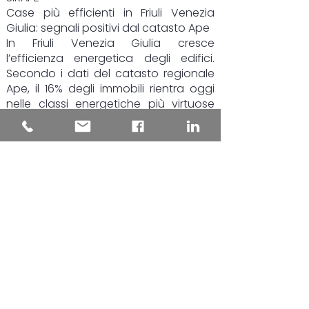
Case più efficienti in Friuli Venezia
Giulia: segnali positivi dal catasto Ape
In Friuli Venezia Giulia cresce
l’efficienza energetica degli edifici.
Secondo i dati del catasto regionale
Ape, il 16% degli immobili rientra oggi
nelle classi energetiche più virtuose
(da A4 a B), il 39% si colloca nelle fasce
intermedie, mentre poco meno del
45% resta nelle classi più energivore, F
e G.
Il dato più rilevante riguarda però gli
ultimi due anni: le certificazioni più
recenti mostrano una chiara
inversione di tendenza. Gli edifici
“green” salgono al 19,4% del totale,
quasi uno su cinque, mentre la quota
di immobili in classe F e G si riduce di
circa 8 punti percentuali, scendendo
al 35,6%.