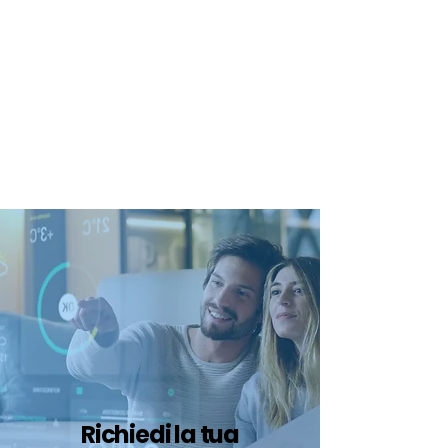
certificazione-energetica-
facile.com
Serve assistenza?
800.200.260
N. verde
Richiedi la tua