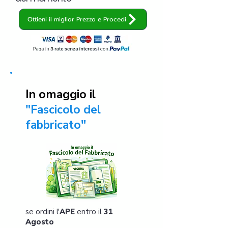
Ottieni il miglior Prezzo e Procedi
In omaggio il
"Fascicolo del
fabbricato"
se ordini l'
APE
entro il
31
Agosto