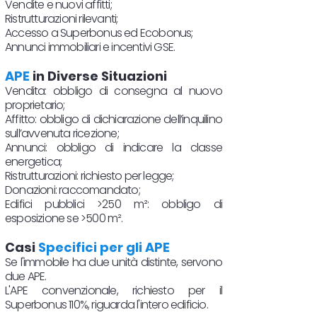
Vendite e nuovi affitti;
Ristrutturazioni rilevanti;
Accesso a Superbonus ed Ecobonus;
Annunci immobiliari e incentivi GSE.
APE
in Diverse Situazioni
Vendita: obbligo di consegna al nuovo
proprietario;
Affitto: obbligo di dichiarazione dell’inquilino
sull’avvenuta ricezione;
Annunci: obbligo di indicare la classe
energetica;
Ristrutturazioni: richiesto per legge;
Donazioni: raccomandato;
Edifici pubblici >250 m²: obbligo di
esposizione se >500 m².
Casi
Specifici per gli APE
Se l'immobile ha due unità distinte, servono
due APE.
L'APE convenzionale, richiesto per il
Superbonus 110%, riguarda l'intero edificio.