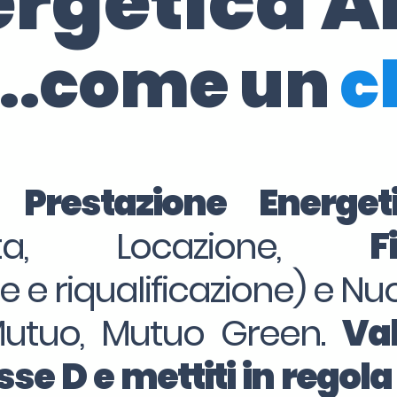
ergetica A
..come un
c
i Prestazione Energe
dita, Locazione,
F
ne e riqualificazione) e Nu
Mutuo, Mutuo Green.
Val
se D e mettiti in regola