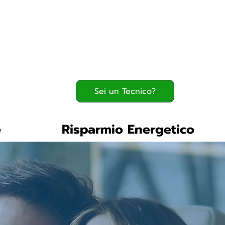
Serve assistenza?
800.200.260
verde
Sei un Tecnico?
e
Risparmio Energetico