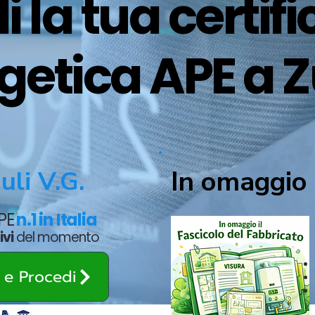
i la tua certif
getica APE a Z
In omaggio 
uli V.G.
APE
n.1 in Italia
ivi
del momento
o e Procedi