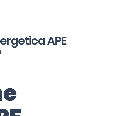
nergetica APE
?
ne