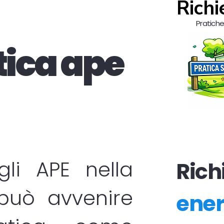
Richi
Pratiche 
tica ape
egli
APE
nella
Richi
 può avvenire
ener