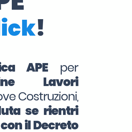
PE
lick
!
tica APE
per
ine Lavori
ove Costruzioni,
uta se rientri
 con il Decreto