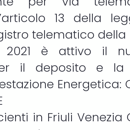
ente per via telem
l’articolo 13 della le
egistro telematico della
o 2021 è attivo il nu
er il deposito e la 
Prestazione Energetica:
E
ienti in Friuli Venezia 