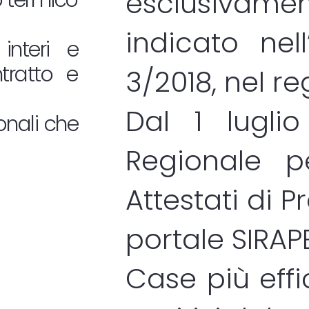
esclusivam
o termico
indicato nel
interi e
ntratto e
3/2018, nel r
Dal 1 lugli
onali che
Regionale p
Attestati di 
portale
SIRAP
Case più effic