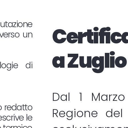
lutazione
Certific
averso un
a Zuglio
logie di
Dal 1 Marzo
o redatto
Regione del 
scrive le