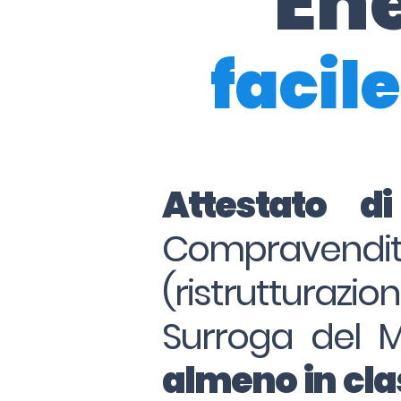
En
facile
Attestato d
Compraven
(ristrutturazio
Surroga del 
almeno in clas