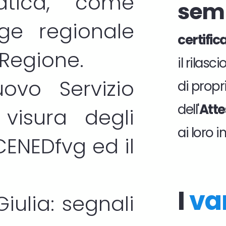
atica, come
sem
gge regionale
certifi
 Regione.
il rilas
ovo Servizio
di propri
dell'
Atte
visura degli
ai loro 
CENEDfvg
ed il
I
va
Giulia: segnali