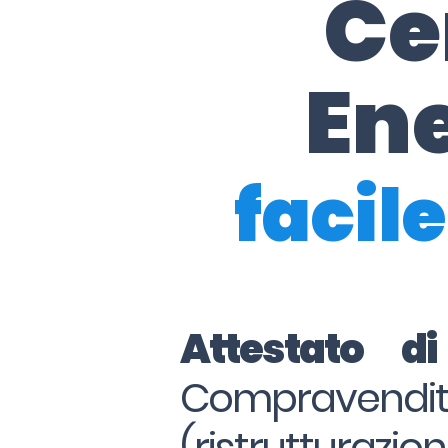
Ce
En
facile
Attestato d
Compraven
(ristrutturazio