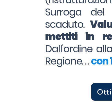
Surroga del
scaduto.
Valu
mettiti in 
Dall'ordine al
Regione. . .
con 1
Ott