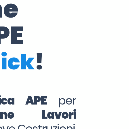
ne
PE
lick
!
tica APE
per
ine Lavori
ove Costruzioni,