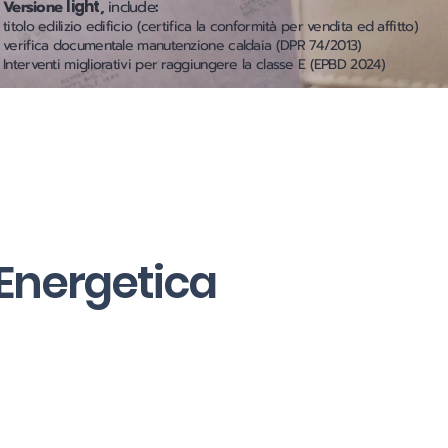
Versione
light
,
include
:
titolo edilizio edificio (certifica la conformità per vendita ed affitto)
verifica documentale manutenzione caldaia (DPR 74/2013)
Interventi migliorativi per raggiungere la classe E (EPBD 2024)
 Energetica