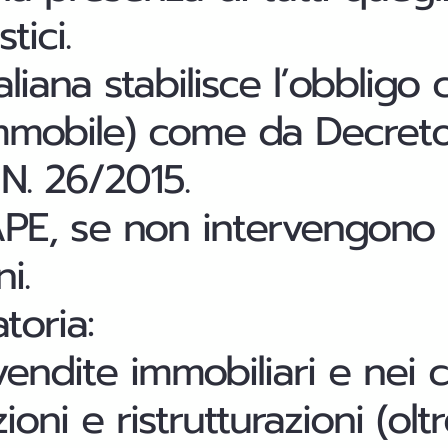
ici.
aliana stabilisce
l’obbligo
 immobile) come da Decreto
N. 26/2015.
'APE, se non intervengono 
i.
toria:
endite immobiliari
e nei c
oni e ristrutturazioni (olt