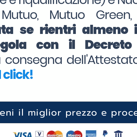
 Mutuo, Mutuo Green,
ta se rientri almeno 
regola con il Decret
la consegna dell'Attesta
 click!
ieni il miglior prezzo e proc