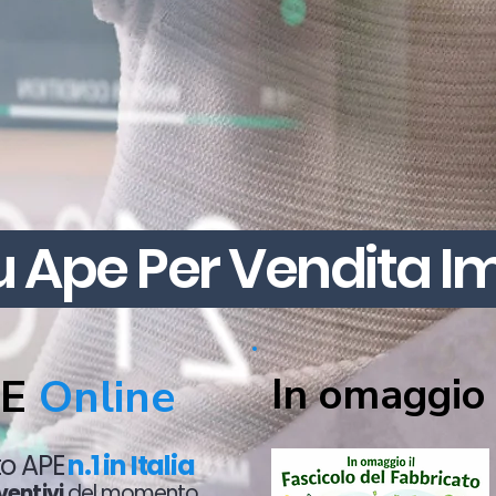
u Ape Per Vendita 
In omaggio 
PE
Online
ato APE
n.1 in Italia
ventivi
del momento