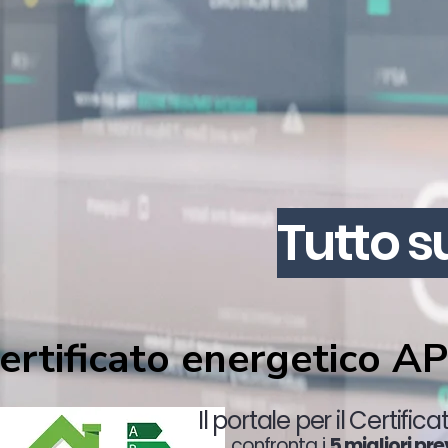
Tutto s
ertificato energetico A
Il portale per il Certific
confronta i
5 migliori pre