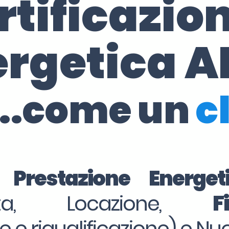
rtificazio
ergetica A
..come un
c
i Prestazione Energe
dita, Locazione,
F
ne e riqualificazione) e Nu