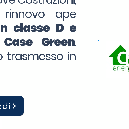
 rinnovo ape
in classe D e
o Case Green
.
to trasmesso in
edi