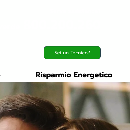
Serve assistenza?
800.200.260
verde
Sei un Tecnico?
e
Risparmio Energetico