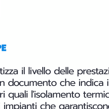
PE
zza il livello delle presta
 documento che indica il l
ri quali l'isolamento termi
 impianti che garantiscono 