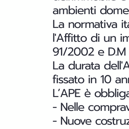
ambienti domest
La normativa it
l'Affitto di un
91/2002 e D.M 
La
durata
dell
fissato in 10 ann
L’APE è obbliga
- Nelle
comprav
- Nuove costruzi