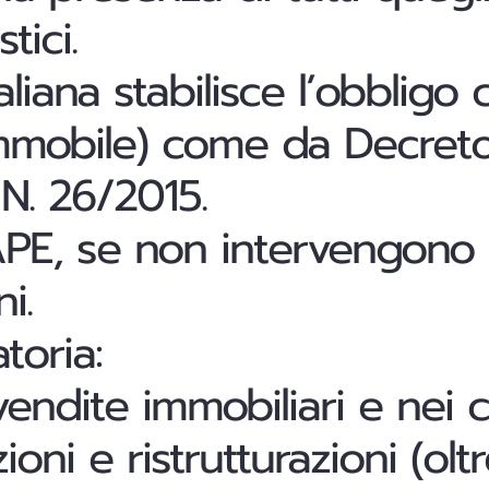
ici.
aliana stabilisce
l’obbligo
 immobile) come da Decreto
N. 26/2015.
'APE, se non intervengono 
i.
toria:
endite immobiliari
e nei c
oni e ristrutturazioni (olt