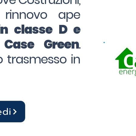
 rinnovo ape
in classe D e
o Case Green
.
to trasmesso in
edi