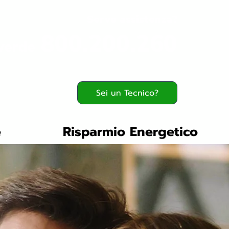
Serve assistenza?
800.200.260
verde
Sei un Tecnico?
e
Risparmio Energetico