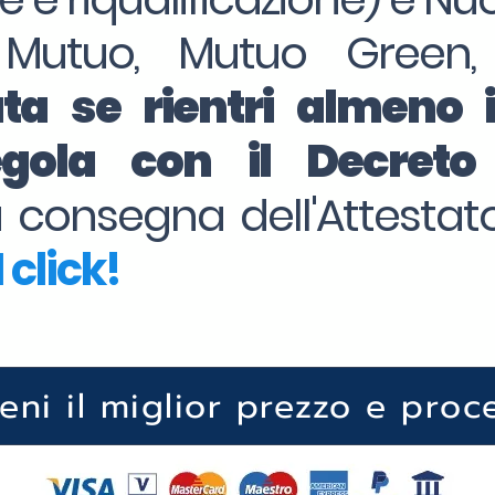
 Mutuo, Mutuo Green,
ta se rientri almeno 
regola con il Decret
la consegna dell'Attesta
 click!
ieni il miglior prezzo e proc