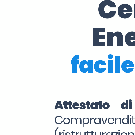
Ce
En
facile
Attestato d
Compraven
(ristrutturazio