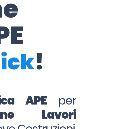
ne
PE
lick
!
tica APE
per
ine Lavori
ove Costruzioni,