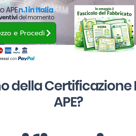
ato APE
n.1 in Italia
ventivi
del momento
rezzo e Procedi
o della Certificazione
APE?