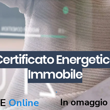
Certificato Energeti
Immobile
In omaggio 
PE
Online