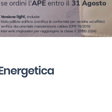
se ordini l'
APE
entro il
31 Agosto
Versione
light
,
include
:
titolo edilizio edificio (certifica la conformità per vendita ed affitto)
verifica documentale manutenzione caldaia (DPR 74/2013)
Interventi migliorativi per raggiungere la classe E (EPBD 2024)
 Energetica