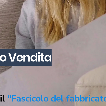
co Vendita
il
"Fascicolo del fabbricat