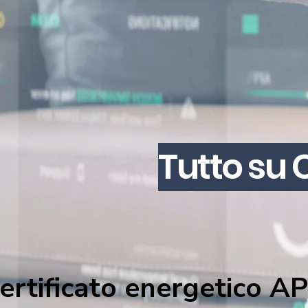
Tutto su 
ertificato energetico A