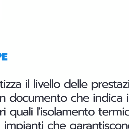
PE
zza il livello delle presta
 documento che indica il l
ri quali l'isolamento termi
 impianti che garantiscono 