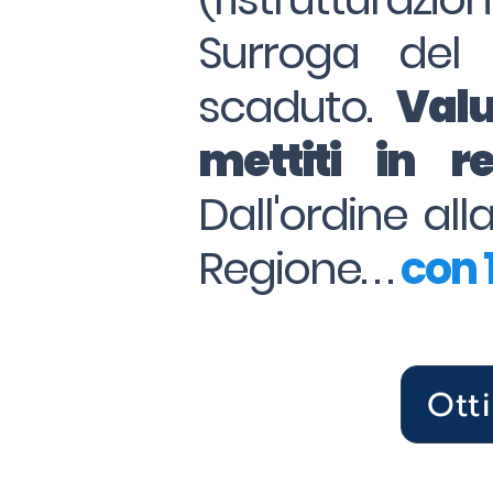
Surroga del
scaduto.
Valu
mettiti in 
Dall'ordine al
Regione. . .
con 1
Ott