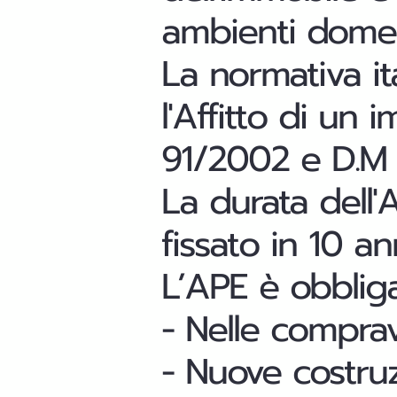
ambienti domest
La normativa it
l'Affitto di un
91/2002 e D.M 
La
durata
dell
fissato in 10 ann
L’APE è obbliga
- Nelle
comprav
- Nuove costruzi