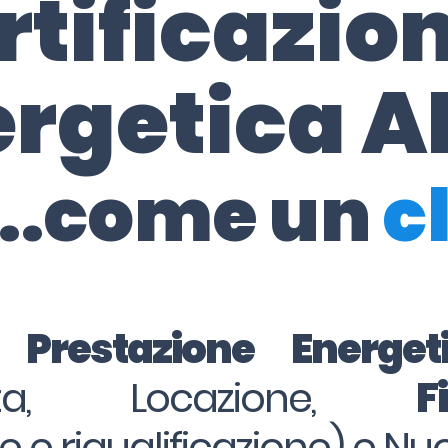
rtificazio
ergetica A
..come un
c
i Prestazione Energe
dita, Locazione,
F
ne e riqualificazione) e Nu