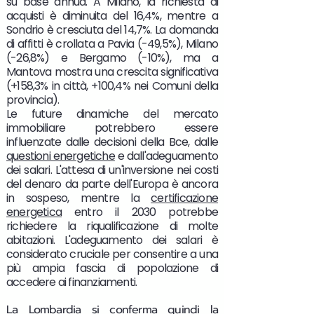
su base annua. A Milano, la richiesta di
acquisti è diminuita del 16,4%, mentre a
Sondrio è cresciuta del 14,7%. La domanda
di affitti è crollata a Pavia (-49,5%), Milano
(-26,8%) e Bergamo (-10%), ma a
Mantova mostra una crescita significativa
(+158,3% in città, +100,4% nei Comuni della
provincia).
Le future dinamiche del mercato
immobiliare potrebbero essere
influenzate dalle decisioni della Bce, dalle
questioni energetiche
e dall'adeguamento
dei salari. L'attesa di un'inversione nei costi
del denaro da parte dell'Europa è ancora
in sospeso, mentre la
certificazione
energetica
entro il 2030 potrebbe
richiedere la riqualificazione di molte
abitazioni. L'adeguamento dei salari è
considerato cruciale per consentire a una
più ampia fascia di popolazione di
accedere ai finanziamenti.
La Lombardia si conferma quindi la