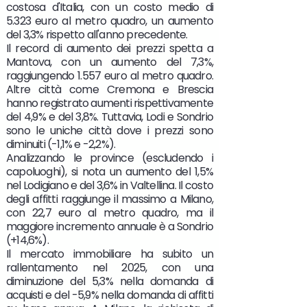
costosa d'Italia, con un costo medio di
5.323 euro al metro quadro, un aumento
del 3,3% rispetto all'anno precedente.
Il record di aumento dei prezzi spetta a
Mantova, con un aumento del 7,3%,
raggiungendo 1.557 euro al metro quadro.
Altre città come Cremona e Brescia
hanno registrato aumenti rispettivamente
del 4,9% e del 3,8%. Tuttavia, Lodi e Sondrio
sono le uniche città dove i prezzi sono
diminuiti (-1,1% e -2,2%).
Analizzando le province (escludendo i
capoluoghi), si nota un aumento del 1,5%
nel Lodigiano e del 3,6% in Valtellina. Il costo
degli affitti raggiunge il massimo a Milano,
con 22,7 euro al metro quadro, ma il
maggiore incremento annuale è a Sondrio
(+14,6%).
Il mercato immobiliare ha subito un
rallentamento nel 2025, con una
diminuzione del 5,3% nella domanda di
acquisti e del -5,9% nella domanda di affitti