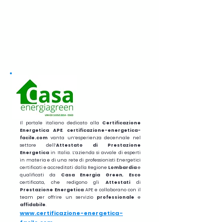
Il portale italiano dedicato alla
Certificazione
Energetica APE
.
certificazione-energetica-
facile.com
vanta un’esperienza decennale nel
settore dell’
Attestato di Prestazione
Energetica
in Italia. L’azienda si avvale di esperti
in materia e di una rete di professionisti Energetici
certificati e accreditati dalla Regione
Lombardia
e
qualificati da
Casa Energia Green
,
Esco
certificata, che redigono gli
Attestati
di
Prestazione
Energetica
APE e collaborano con il
team per offrire un servizio
professionale
e
affidabile
.
www.certificazione-energetica-