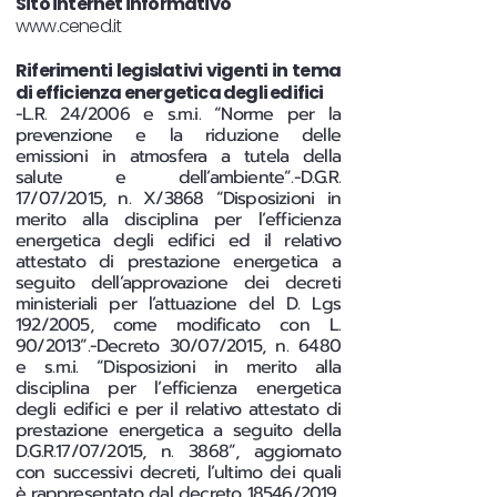
Sito internet informativo
www.cened.it
Riferimenti legislativi vigenti in tema
di efficienza energetica degli edifici
-L.R. 24/2006 e s.m.i. “Norme per la
prevenzione e la riduzione delle
emissioni in atmosfera a tutela della
salute e dell’ambiente”.-D.G.R.
17/07/2015, n. X/3868 “Disposizioni in
merito alla disciplina per l’efficienza
energetica degli edifici ed il relativo
attestato di prestazione energetica a
seguito dell’approvazione dei decreti
ministeriali per l’attuazione del D. Lgs
192/2005, come modificato con L.
90/2013”.-Decreto 30/07/2015, n. 6480
e s.m.i. “Disposizioni in merito alla
disciplina per l’efficienza energetica
degli edifici e per il relativo attestato di
prestazione energetica a seguito della
D.G.R.17/07/2015, n. 3868”, aggiornato
con successivi decreti, l’ultimo dei quali
è rappresentato dal decreto 18546/2019.