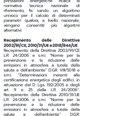
prestazioni energetiche ricalca la
normativa tecnica nazionale di
riferimento, fis sando un algoritmo
univoco per il calcolo di determinati
parametri qualora, a livello nazionale,
vengano consentiti più algoritmi
alternativi.
Recepimento delle Direttive
2002/91/CE, 2010/31/UE e 2018/844/UE
Recepimento della Direttiva 2002/91/CE
L.R. 24/2006 e s.m.i. “Norme per la
prevenzione e la riduzione delle
emissioni in atmosfera a tutela della
salute e dell’ambiente” D.G.R. VIII/5018 e
s.m.i. “Determinazioni inerenti alla
certificazione energetica degli edifici, in
attuazione del D. Lgs. 192/2005 e degli
art. 9 e 25 della L.R. 24/2006”.
Recepimento della Direttiva 2010/31/UE
L.R. 24/2006 e s.m.i. “Norme per la
prevenzione e la riduzione delle
emissioni in atmosfera a tutela della
salute e dell’ambiente”. D.G.R.