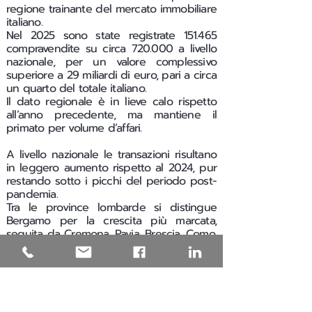
regione trainante del mercato immobiliare
italiano.
Nel 2025 sono state registrate 151.465
compravendite su circa 720.000 a livello
nazionale, per un valore complessivo
superiore a 29 miliardi di euro, pari a circa
un quarto del totale italiano.
Il dato regionale è in lieve calo rispetto
all’anno precedente, ma mantiene il
primato per volume d’affari.
A livello nazionale le transazioni risultano
in leggero aumento rispetto al 2024, pur
restando sotto i picchi del periodo post-
pandemia.
Tra le province lombarde si distingue
Bergamo per la crescita più marcata,
seguita da Cremona, Pavia, Brescia, Como,
Mantova e Monza Brianza. In flessione
moderata risultano invece Lecco, Sondrio,
Milano, Varese e Lodi.
Nel 2025 i prezzi di vendita aumentano in