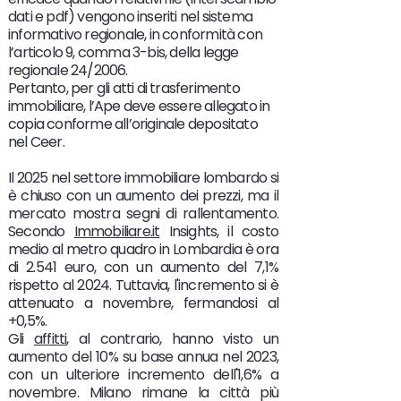
dati e pdf) vengono inseriti nel sistema
informativo regionale, in conformità con
l’articolo 9, comma 3-bis, della legge
regionale 24/2006.
Pertanto, per gli atti di trasferimento
immobiliare, l’Ape deve essere allegato in
copia conforme all’originale depositato
nel Ceer.
Il 2025 nel settore immobiliare lombardo si
è chiuso con un aumento dei prezzi, ma il
mercato mostra segni di rallentamento.
Secondo
Immobiliare.it
Insights, il costo
medio al metro quadro in Lombardia è ora
di 2.541 euro, con un aumento del 7,1%
rispetto al 2024. Tuttavia, l'incremento si è
attenuato a novembre, fermandosi al
+0,5%.
Gli
affitti
, al contrario, hanno visto un
aumento del 10% su base annua nel 2023,
con un ulteriore incremento dell'1,6% a
novembre. Milano rimane la città più