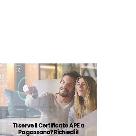
certificazione-energetica-
facile.com
Serve assistenza?
800.200.260
N. verde
Ti serve il Certificato APE a
Pagazzano? Richiedi il