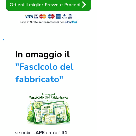
Ottieni il miglior Prezzo e Procedi
In omaggio il
"Fascicolo del
fabbricato"
se ordini l'
APE
entro il
31