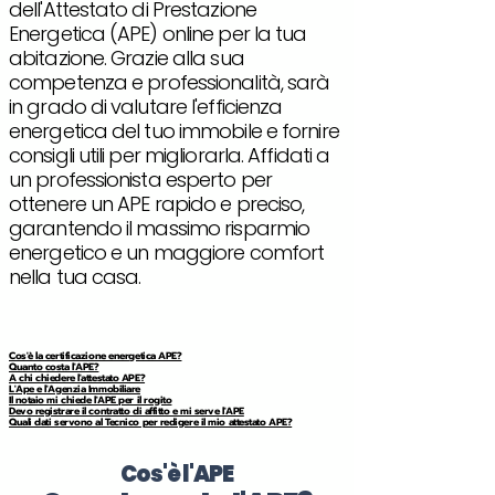
dell'Attestato di Prestazione
Energetica (APE) online per la tua
abitazione. Grazie alla sua
competenza e professionalità, sarà
in grado di valutare l'efficienza
energetica del tuo immobile e fornire
consigli utili per migliorarla. Affidati a
un professionista esperto per
ottenere un APE rapido e preciso,
garantendo il massimo risparmio
energetico e un maggiore comfort
nella tua casa.
Cos'è la certificazione energetica APE?
Quanto costa l'APE?
A chi chiedere l'attestato APE?
L'Ape e l'Agenzia Immobiliare
Il notaio mi chiede l'APE per il rogito
Devo registrare il contratto di affitto e mi serve l'APE
Quali dati servono al Tecnico per redigere il mio attestato APE?
Cos'è l'APE