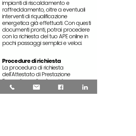
impianti di riscaldamento e
raffreddamento, oltre a eventuali
interventi di riqualificazione
energetica già effettuati. Con questi
documenti pronti, potrai procedere
con la richiesta del tuo APE online in
pochi passaggi semplici e veloci.
Procedure di richiesta
La procedura di richiesta
dell'Attestato di Prestazione
Energetica online è rapida e
semplice. Basta compilare i dati
richiesti sul sito web dedicato e in
pochi click avrai accesso al tuo
certificato energetico per la tua
abitazione. Non c'è bisogno di
appuntamenti o lunghe attese, con
questo servizio online puoi ottenere il
tuo APE in modo veloce e