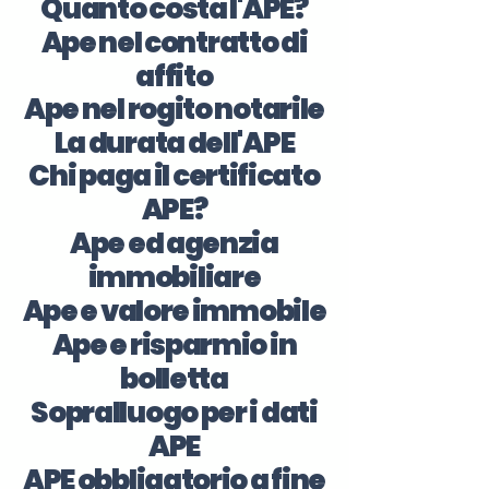
Quanto costa l'APE?
Ape nel contratto di
affito
Ape nel rogito notarile
La durata dell'APE
Chi paga il certificato
APE?
Ape ed agenzia
immobiliare
Ape e valore immobile
Ape e risparmio in
bolletta
Sopralluogo per i dati
APE
APE obbligatorio a fine