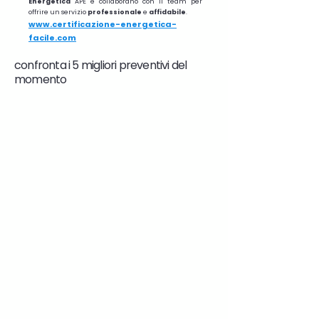
Energetica
APE e collaborano con il team per
offrire un servizio
professionale
e
affidabile
.
www.certificazione-energetica-
facile.com
confronta i 5 migliori preventivi del
momento