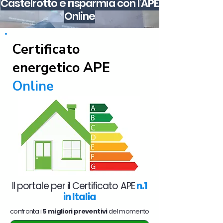
Castelrotto e risparmia con l'APE
Online
Certificato
energetico APE
Online
Il portale per il Certificato APE
n.1
in Italia
confronta i
5 migliori preventivi
del momento