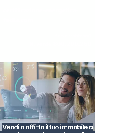
certificazione-energetica-
facile.com
Serve assistenza?
800.200.260
N. verde
Vendi o affitta il tuo immobile a