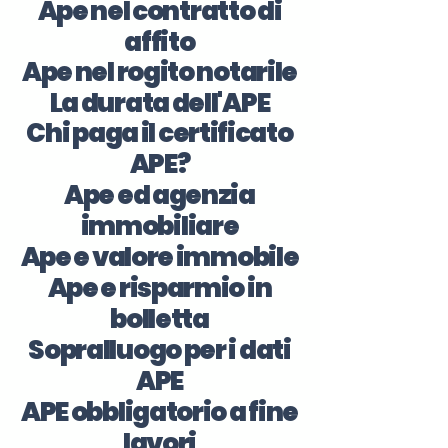
Ape nel contratto di
affito
Ape nel rogito notarile
La durata dell'APE
Chi paga il certificato
APE?
Ape ed agenzia
immobiliare
Ape e valore immobile
Ape e risparmio in
bolletta
Sopralluogo per i dati
APE
APE obbligatorio a fine
lavori