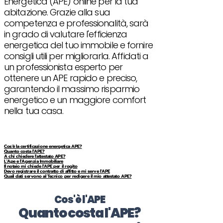
Energetica (APE) online per la tua
abitazione. Grazie alla sua
competenza e professionalità, sarà
in grado di valutare l'efficienza
energetica del tuo immobile e fornire
consigli utili per migliorarla. Affidati a
un professionista esperto per
ottenere un APE rapido e preciso,
garantendo il massimo risparmio
energetico e un maggiore comfort
nella tua casa.
Cos'è la certificazione energetica APE?
Quanto costa l'APE?
A chi chiedere l'attestato APE?
L'Ape e l'Agenzia Immobiliare
Il notaio mi chiede l'APE per il rogito
Devo registrare il contratto di affitto e mi serve l'APE
Quali dati servono al Tecnico per redigere il mio attestato APE?
Cos'è l'APE
Quanto costa l'APE?