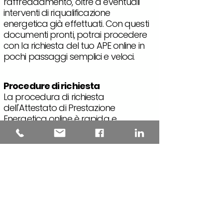
raffreddamento, oltre a eventuali
interventi di riqualificazione
energetica già effettuati. Con questi
documenti pronti, potrai procedere
con la richiesta del tuo APE online in
pochi passaggi semplici e veloci.
Procedure di richiesta
La procedura di richiesta
dell'Attestato di Prestazione
Energetica online è rapida e
semplice. Basta compilare i dati
richiesti sul sito web dedicato e in
pochi click avrai accesso al tuo
certificato energetico per la tua
abitazione. Non c'è bisogno di
appuntamenti o lunghe attese, con
questo servizio online puoi ottenere il
tuo APE in modo veloce e
conveniente.