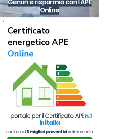
Genuri e risparmia con l'APE
Online
Certificato
energetico APE
Online
Il portale per il Certificato APE
n.1
in Italia
confronta i
5 migliori preventivi
del momento