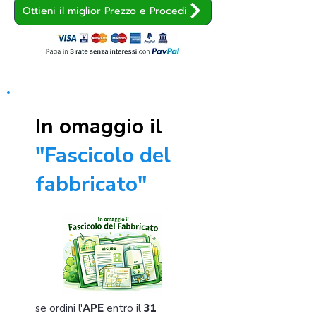
Ottieni il miglior Prezzo e Procedi
In omaggio il
"Fascicolo del
fabbricato"
se ordini l'
APE
entro il
31