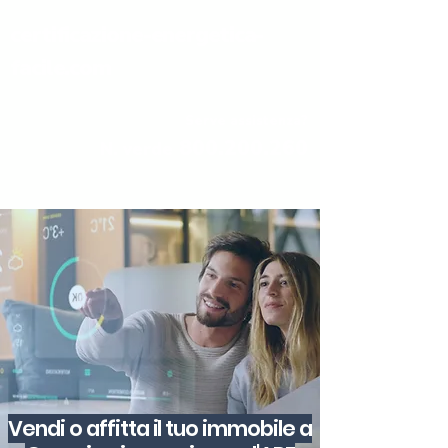
certificazione-energetica-
facile.com
Serve assistenza?
800.200.260
N. verde
Vendi o affitta il tuo immobile a