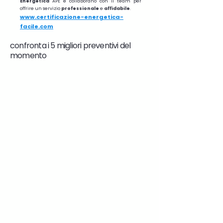
Energetica
APE e collaborano con il team per
offrire un servizio
professionale
e
affidabile
.
www.certificazione-energetica-
facile.com
confronta i 5 migliori preventivi del
momento