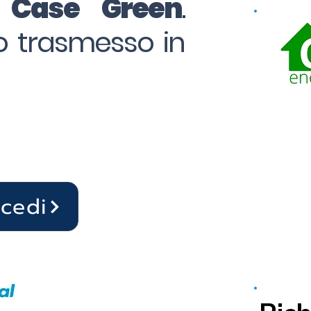
o Case Green
.
to trasmesso in
ocedi