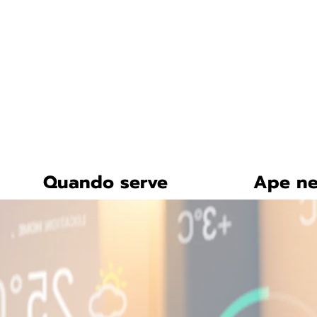
certificazione-energe
Quando serve
Ape ne