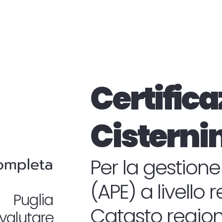
Certifica
Cisterni
completa
Per la gestione
(APE) a livello 
n Puglia
Catasto regiona
valutare