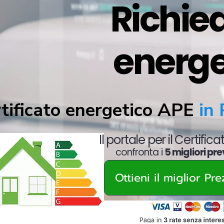
Richied
energe
tificato energetico APE
in 
Il portale per il Certific
confronta i
5 migliori pre
Ottieni il miglior Pr