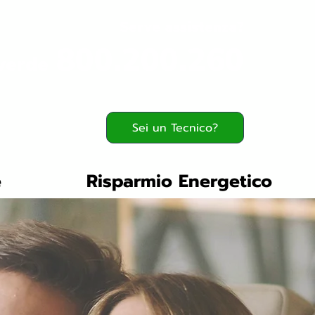
Serve assistenza?
800.200.260
verde
Sei un Tecnico?
e
Risparmio Energetico