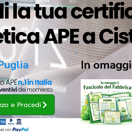
i la tua certif
tica APE a Cis
In omaggi
Puglia
ato APE
n.1 in Italia
ventivi
del momento
ezzo e Procedi