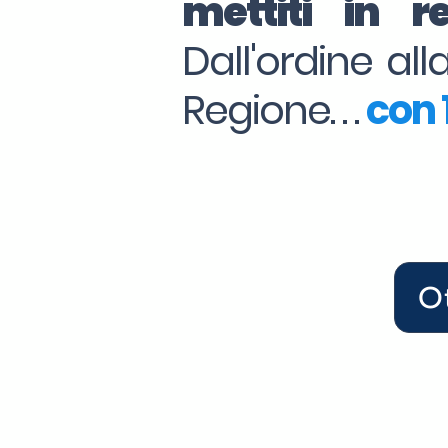
mettiti in 
Dall'ordine al
Regione. . .
con 1
O