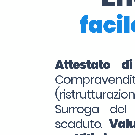
facil
Attestato d
Compraven
(ristrutturazio
Surroga del
scaduto.
Valu