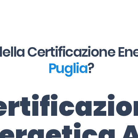
ella Certificazione En
Puglia
?
rtificazi
ergetica 