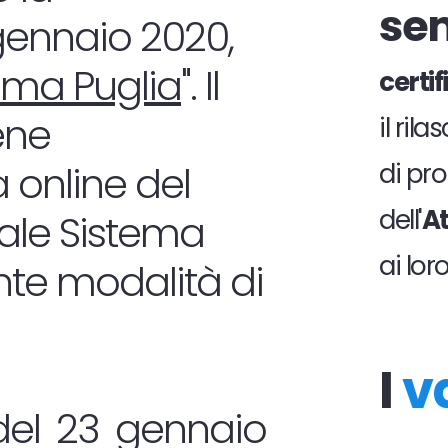
se
 gennaio 2020,
ema Puglia
". Il
certi
ene
il ril
 online del
di pro
dell'
At
tale Sistema
ai lor
nte modalità di
I
v
del 23 gennaio