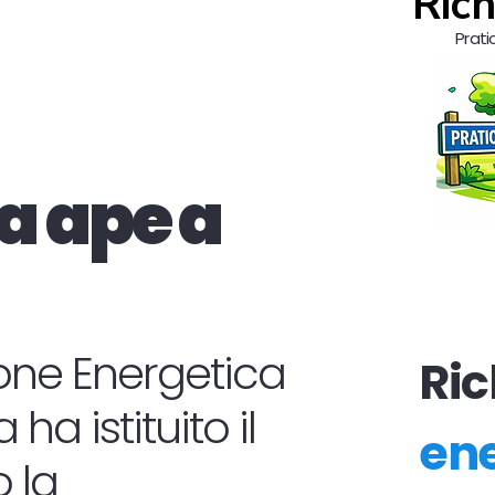
Rich
Prati
a ape a
zione Energetica
Ric
ha istituito il
ene
 la