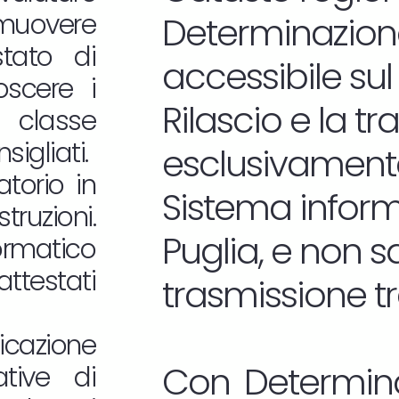
omuovere
Determinazione
estato di
accessibile sul
oscere i
Rilascio e la t
 classe
sigliati.
esclusivamente
atorio in
Sistema informa
truzioni.
Puglia, e non 
ormatico
attestati
trasmissione t
icazione
Con Determina
tive di