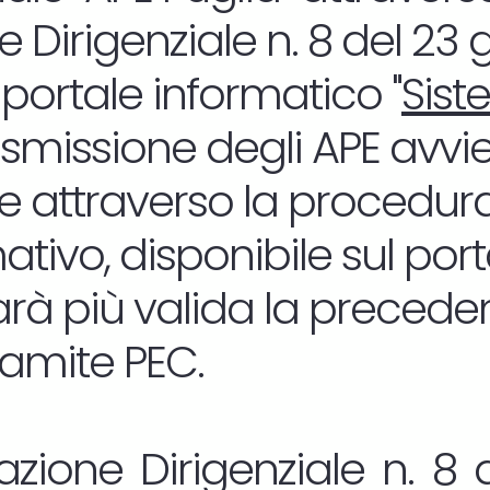
 Dirigenziale n. 8 del 23
 portale informatico "
Sist
rasmissione degli APE avvi
 attraverso la procedura
tivo, disponibile sul por
sarà più valida la precede
ramite PEC.
zione Dirigenziale n. 8 