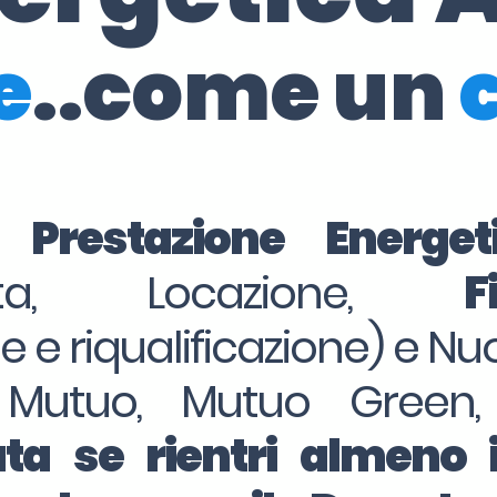
e
..come un
i Prestazione Energe
dita, Locazione,
F
ne e riqualificazione) e Nu
 Mutuo, Mutuo Green,
ta se rientri almeno 