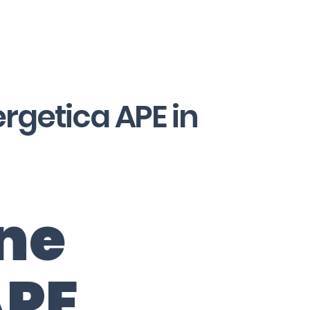
ergetica APE in
one
APE