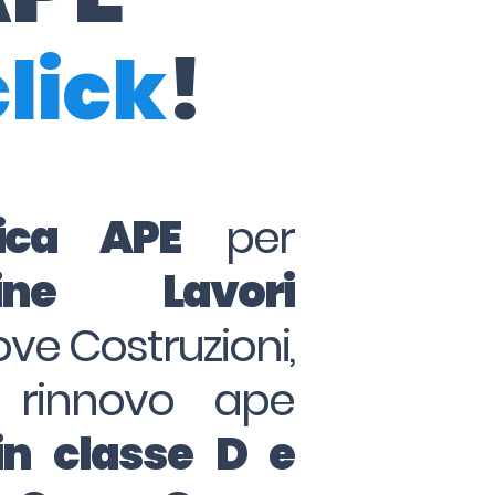
click
!
tica APE
per
ine Lavori
ove Costruzioni,
 rinnovo ape
in classe D e