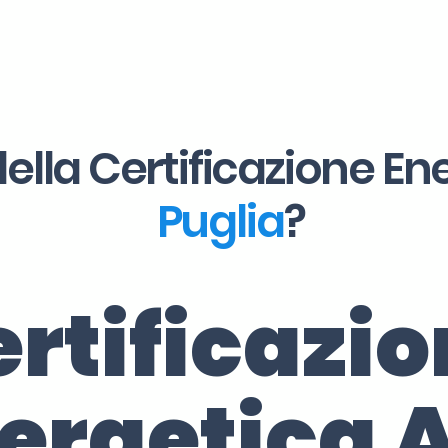
ella Certificazione En
Puglia
?
rtificazi
ergetica 