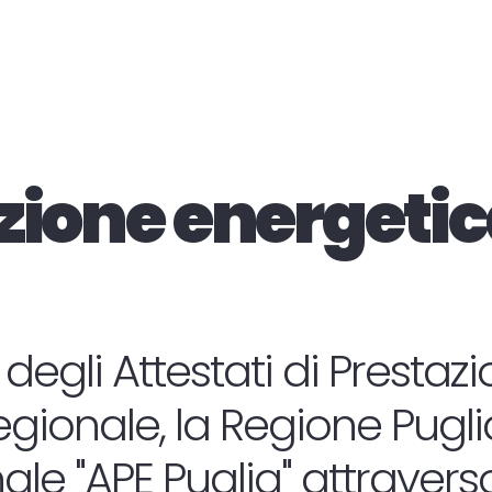
zione energetic
 degli Attestati di Presta
regionale, la Regione Puglia 
le "APE Puglia" attraverso