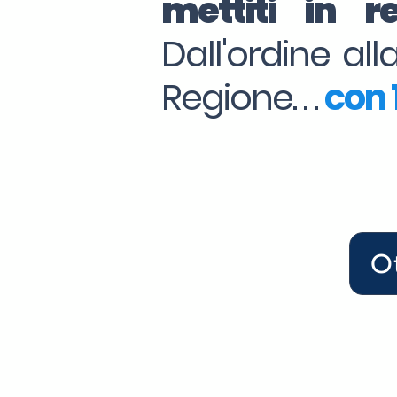
mettiti in 
Dall'ordine al
Regione. . .
con 1
O