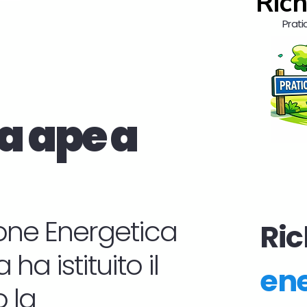
Rich
Prati
a ape a
zione Energetica
Ric
ha istituito il
ene
 la