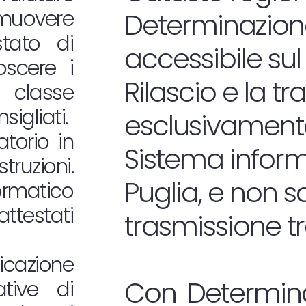
omuovere
Determinazione
estato di
accessibile sul
oscere i
Rilascio e la t
 classe
sigliati.
esclusivamente
atorio in
Sistema informa
truzioni.
Puglia, e non 
ormatico
attestati
trasmissione t
icazione
Con Determina
tive di