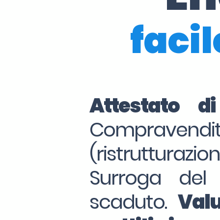
facil
Attestato d
Compraven
(ristrutturazio
Surroga del
scaduto.
Valu