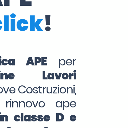
click
!
tica APE
per
ine Lavori
ove Costruzioni,
 rinnovo ape
in classe D e