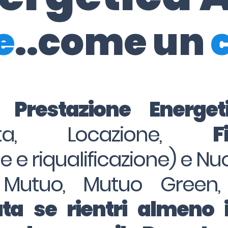
e
..come un
i Prestazione Energe
dita, Locazione,
F
ne e riqualificazione) e Nu
 Mutuo, Mutuo Green,
ta se rientri almeno 