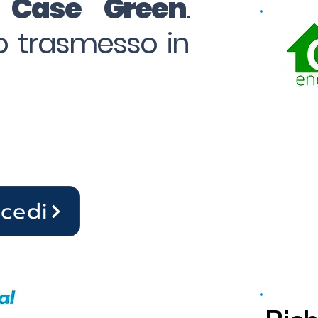
o Case Green
.
to trasmesso in
ocedi