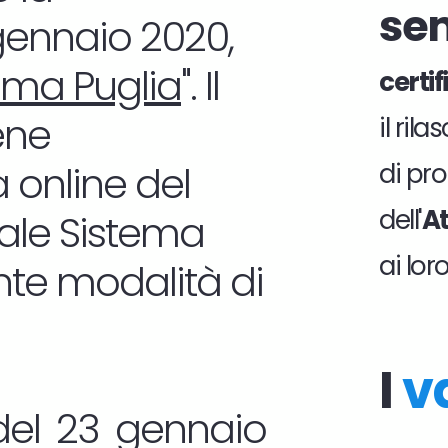
se
 gennaio 2020,
ema Puglia
". Il
certi
ene
il ril
 online del
di pro
dell'
At
tale Sistema
ai lor
nte modalità di
I
v
del 23 gennaio