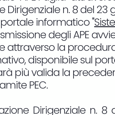
 Dirigenziale n. 8 del 23
 portale informatico "
Sist
rasmissione degli APE avvi
 attraverso la procedura
tivo, disponibile sul por
sarà più valida la precede
ramite PEC.
zione Dirigenziale n. 8 