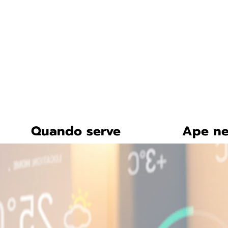
certificazione-energe
Quando serve
Ape ne