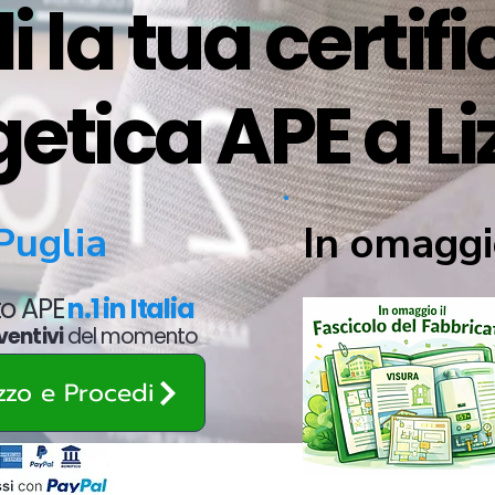
i la tua certif
etica APE a L
In omaggi
Puglia
ato APE
n.1 in Italia
ventivi
del momento
ezzo e Procedi