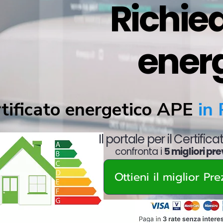
Richied
energ
tificato energetico APE
in 
Il portale per il Certific
confronta i
5 migliori pre
Ottieni il miglior Pr