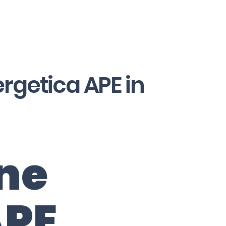
ergetica APE in
one
APE