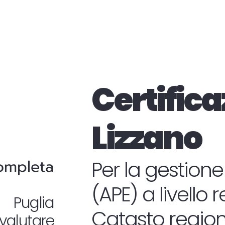
Certifica
Lizzano
completa
Per la gestione
(APE) a livello 
n Puglia
Catasto regiona
valutare