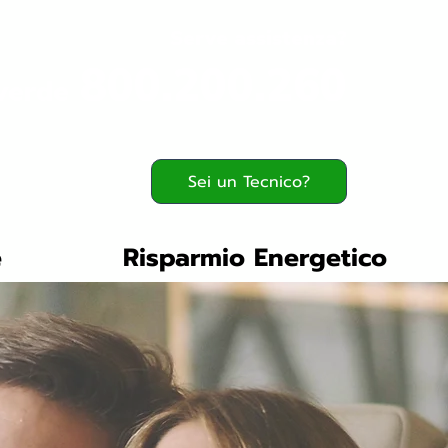
Serve assistenza?
800.200.260
verde
Sei un Tecnico?
e
Risparmio Energetico