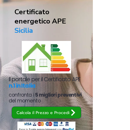
Certificato
energetico APE
Sicilia
Il portale per il Certificato APE
n.1 in Italia
confronta i
5 migliori preventivi
del momento
Calcola il Prezzo e Procedi