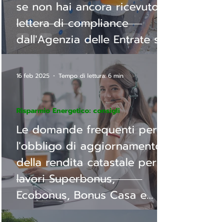
se non hai ancora ricevuto la
lettera di compliance
dall'Agenzia delle Entrate sei
ancora in tempo per metterti
in regola.
16 feb 2025
Tempo di lettura: 6 min
Risparmio Energetico: consigli
Le domande frequenti per
l'obbligo di aggiornamento
della rendita catastale per
lavori Superbonus,
Ecobonus, Bonus Casa e
Sisma bonus