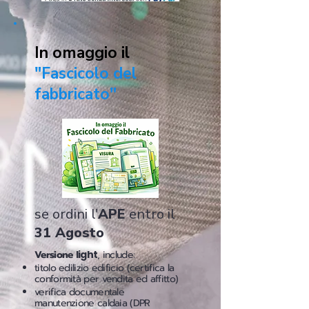
In omaggio il
"Fascicolo del
fabbricato"
se ordini l'
APE
entro il
31 Agosto
Versione
light
, include:
titolo edilizio edificio (certifica la
conformità per vendita ed affitto)
verifica documentale
manutenzione caldaia (DPR