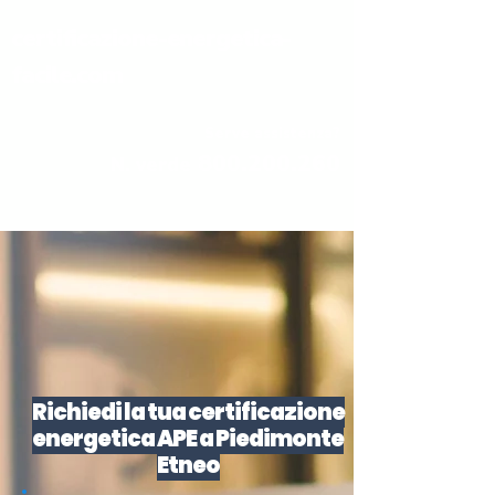
certificazione-energetica-
facile.com
Serve assistenza?
800.200.260
N. verde
Richiedi la tua certificazione
energetica APE a Piedimonte
Etneo