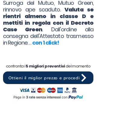
Surroga del Mutuo, Mutuo Green,
rinnovo ape scaduto.
Valuta se
rientri almeno in classe D e
mettiti in regola con il Decreto
Case Green
. Dall'ordine alla
consegna dell'Attestato trasmesso
in Regione. . .
con 1 click!
confronta i
5 migliori preventivi
del momento
Ottieni il miglior prezzo e procedi