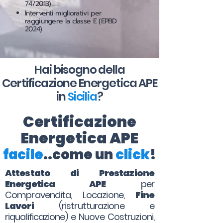
74/2013)
Interventi migliorativi per
raggiungere la classe E (EPBD
2024)
Hai bisogno della
Certificazione Energetica APE
in
Sicilia
?
Certificazione
Energetica APE
facile
..come un
click
!
Attestato di Prestazione
Energetica APE
per
Compravendita, Locazione,
Fine
Lavori
(ristrutturazione e
riqualificazione) e Nuove Costruzioni,