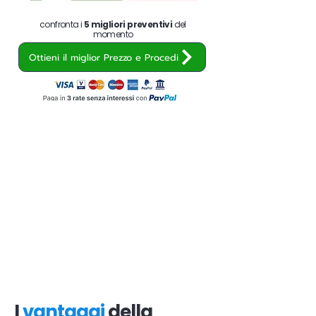
confronta i
5 migliori preventivi
del
momento
Ottieni il miglior Prezzo e Procedi
I
vantaggi
della