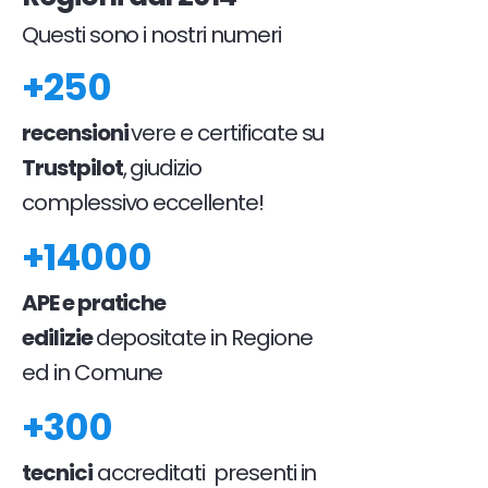
Questi sono i nostri numeri
+250
recensioni
vere e certificate su
Trustpilot
, giudizio
complessivo eccellente!
+14000
APE e pratiche
edilizie
depositate in Regione
ed in Comune
+300
tecnici
accreditati presenti in