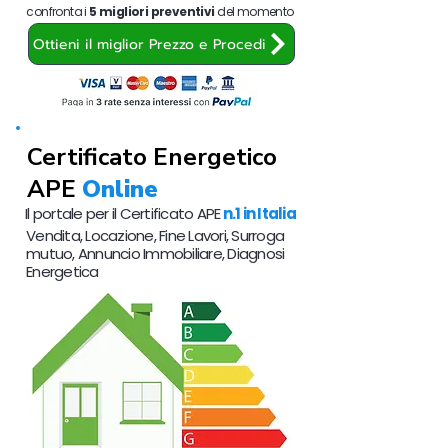
confronta i
5 migliori preventivi
del momento
Ottieni il miglior Prezzo e Procedi
Certificato Energetico
APE
Online
Il portale per il Certificato APE
n.1 in Italia
Vendita, Locazione, Fine Lavori, Surroga
mutuo, Annuncio Immobiliare, Diagnosi
Energetica