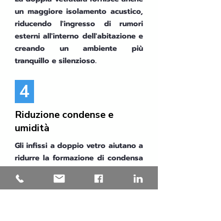
un maggiore isolamento acustico,
riducendo l'ingresso di rumori
esterni all'interno dell'abitazione e
creando un ambiente più
tranquillo e silenzioso.
4
Riduzione condense e
umidità
Gli infissi a doppio vetro aiutano a
ridurre la formazione di condensa
sulla superficie interna delle
finestre, mantenendo gli ambienti
interni più asciutti e riducendo il
rischio di umidità e muffe.