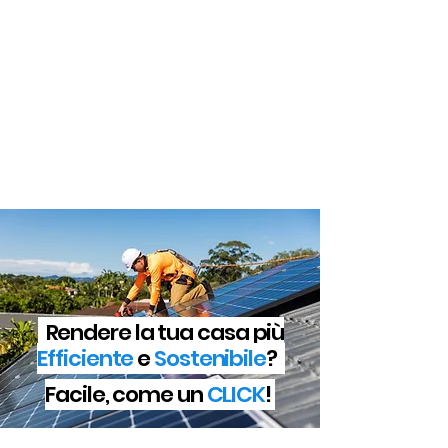
certificazione-energetica-
facile.com
Serve assistenza?
800.200.260
N. verde
Rendere la tua casa più
Efficiente
e
Sostenibile
?
Facile, come un
CLICK
!