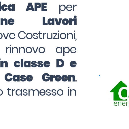
tica APE
per
ine Lavori
ove Costruzioni,
 rinnovo ape
in classe D e
o Case Green
.
to trasmesso in