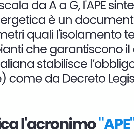
ala da A a G, l'APE sinteti
rgetica è un documento ch
metri quali l'isolamento 
pianti che garantiscono il 
aliana stabilisce
l’obblig
) come da Decreto Legisla
ica l'acronimo
"
APE