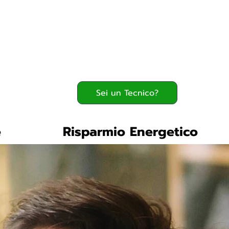
Serve assistenza?
800.200.260
verde
Sei un Tecnico?
e
Risparmio Energetico