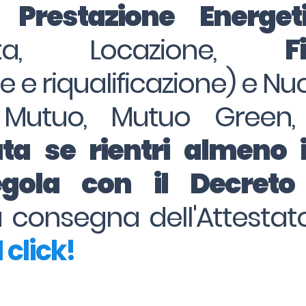
i Prestazione Energe
dita, Locazione,
F
ne e riqualificazione) e Nu
 Mutuo, Mutuo Green,
ta se rientri almeno 
regola con il Decret
la consegna dell'Attesta
 click!