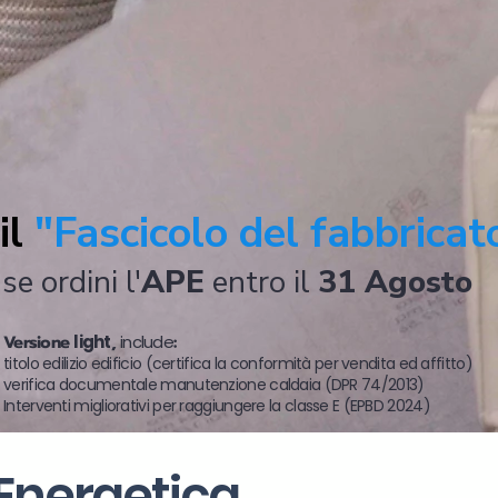
il
"Fascicolo del fabbricat
se ordini l'
APE
entro il
31 Agosto
Versione
light
,
include
:
titolo edilizio edificio (certifica la conformità per vendita ed affitto)
verifica documentale manutenzione caldaia (DPR 74/2013)
Interventi migliorativi per raggiungere la classe E (EPBD 2024)
 Energetica