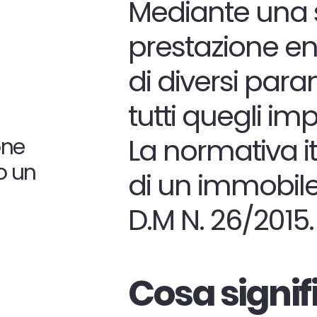
Mediante una sc
prestazione ene
di diversi para
tutti quegli im
La normativa it
one
o un
di un immobile
D.M N. 26/2015.
Cosa signif