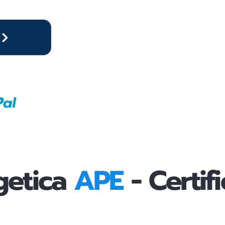
getica
APE
- Certi