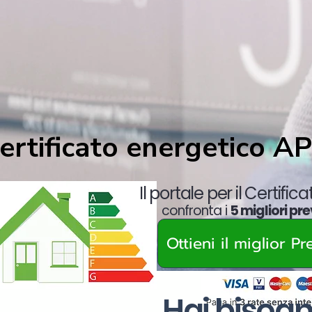
ertificato energetico
A
Il portale per il Certific
confronta i
5 migliori pre
Ottieni il miglior P
Hai bisogn