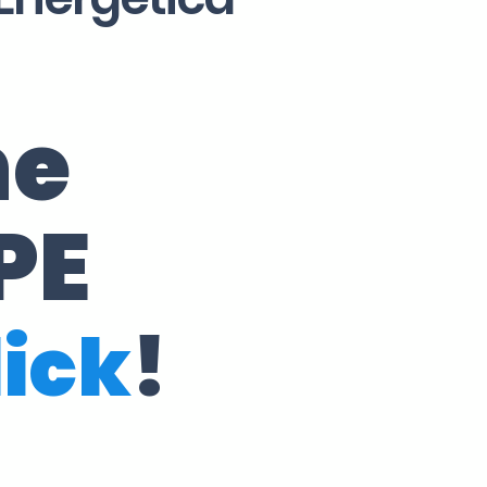
ne
PE
lick
!