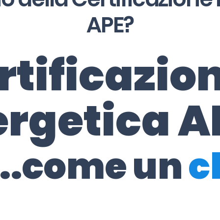
APE?
rtificazio
ergetica A
..come un
c