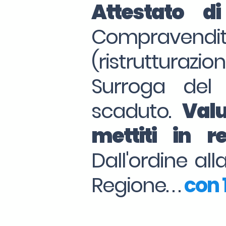
Attestato d
Compraven
(ristrutturazio
Surroga del
scaduto.
Valu
mettiti in 
Dall'ordine al
Regione. . .
con 1