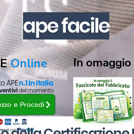
ape facile
In omaggio 
PE
Online
ato APE
n.1 in Italia
ventivi
del momento
rezzo e Procedi
o della Certificazione