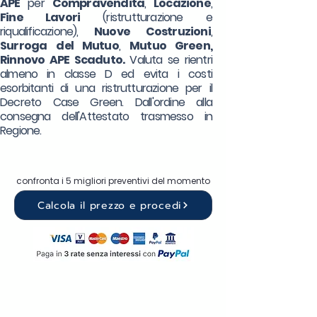
APE
per
Compravendita
,
Locazione
,
Fine Lavori
(ristrutturazione e
riqualificazione),
Nuove Costruzioni
,
Surroga
del Mutuo
,
Mutuo Green,
Rinnovo APE Scaduto.
Valuta se rientri
almeno in classe D ed evita i costi
esorbitanti di una ristrutturazione per il
Decreto Case Green. Dall'ordine alla
consegna dell'Attestato trasmesso in
Regione.
confronta i 5 migliori preventivi del momento
Calcola il prezzo e procedi