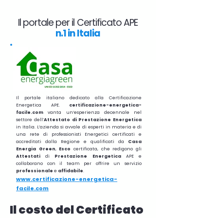
Il portale per il Certificato APE
n.1 in Italia
Il portale italiano dedicato alla Certificazione
Energetica APE.
certificazione-energetica-
facile.com
vanta un’esperienza decennale nel
settore dell’
Attestato di Prestazione Energetica
in Italia. L’azienda si avvale di esperti in materia e di
una rete di professionisti Energetici certificati e
accreditati dalla Regione e qualificati da
Casa
Energia Green
,
Esco
certificata, che redigono gli
Attestati
di
Prestazione
Energetica
APE e
collaborano con il team per offrire un servizio
professionale
e
affidabile
.
www.certificazione-energetica-
facile.com
Il costo del Certificato