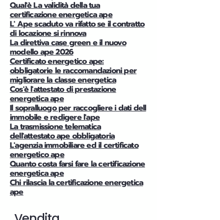
Qual'è La validità della tua
certificazione energetica ape
L' Ape scaduto va rifatto se il contratto
di locazione si rinnova
La direttiva case green e il nuovo
modello ape 2026
Certificato energetico ape:
obbligatorie le raccomandazioni per
migliorare la classe energetica
Cos'è l'attestato di prestazione
energetica ape
Il sopralluogo per raccogliere i dati dell
immobile e redigere l'ape
La trasmissione telematica
dell'attestato ape obbligatoria
L'agenzia immobiliare ed il certificato
energetico ape
Quanto costa farsi fare la certificazione
energetica ape
Chi rilascia la certificazione energetica
ape
Vendita