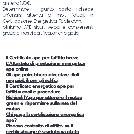
almeno 130€.
Determinare il giusto costo richiede
un'analisi attenta di molti fattori. In
Certificazione-Energetica-Facile.com
,
offriamo APE sicuri, veloci e convenienti
grazie ai nostri certificatori energetici
Il Certificato ape per l'affitto breve
L'Attestato di prestazione energetica
ape online
Gli ape potrebbero diventare titoli
negoziabili per gli edifici
Il Certificato energetico ape per
l'affitto: costi e procedure
Richiedi l'Ape per ottenere il mutuo
green e risparmiare sulla rata del
mutuo
Chi paga la certificazione energetica
ape?
Rinnovo contratto di affitto: se il
certificato ape è scaduto va rifatto