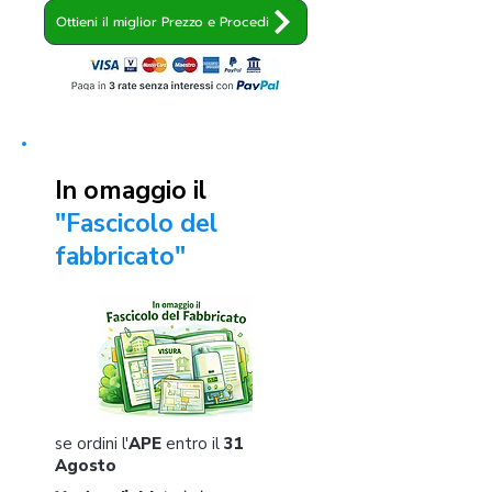
Ottieni il miglior Prezzo e Procedi
In omaggio il
"Fascicolo del
fabbricato"
se ordini l'
APE
entro il
31
Agosto