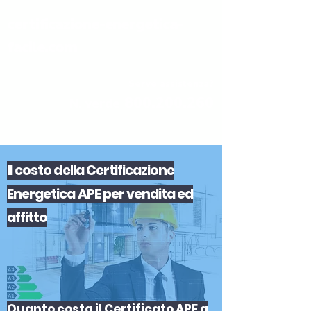
certificazione-energetica-
facile.com
Serve assistenza?
800.200.260
N. verde
Il
costo
del
la
Certificazione
Energetica APE
per
vendita
ed
affitto
Quanto costa il Certificato APE a