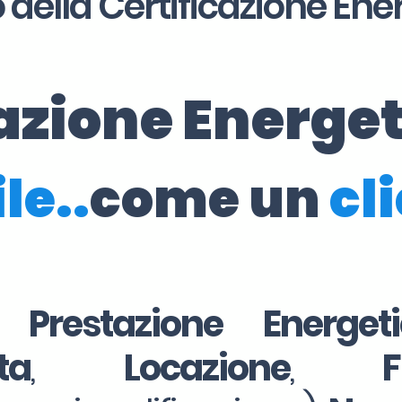
 della Certificazione Ene
cazione Energe
le..
come un
cl
i Prestazione Energe
ta
,
Locazione
,