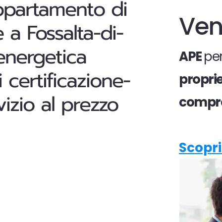
appartamento di
Ven
 a Fossalta-di-
 energetica
APE
per
 certificazione-
propri
izio al prezzo
compr
Scopri 