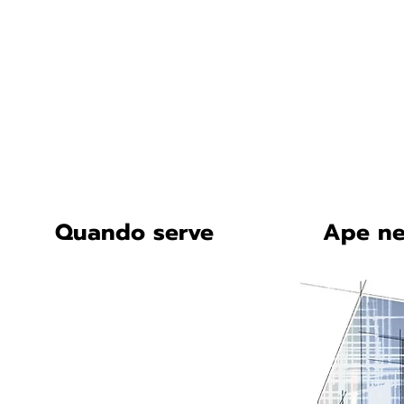
certificazione-energe
Quando serve
Ape ne