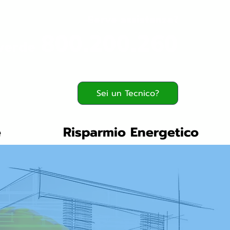
Serve assistenza?
800.200.260
verde
Sei un Tecnico?
e
Risparmio Energetico