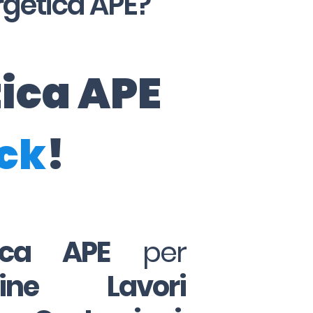
rgetica APE?
tica APE
ick
!
tica APE
per
Fine Lavori