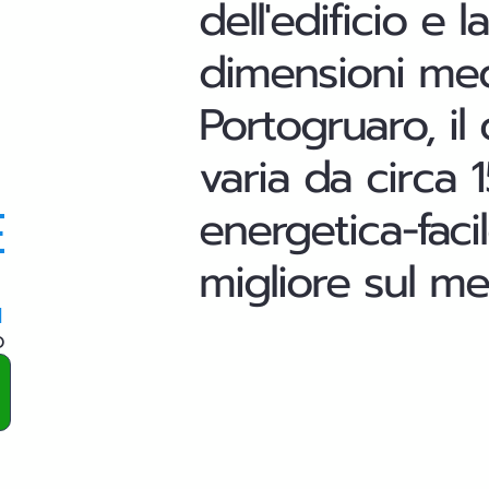
dell'edificio e
dimensioni medi
Portogruaro, il
varia da circa 1
E
energetica-faci
migliore sul m
a
o