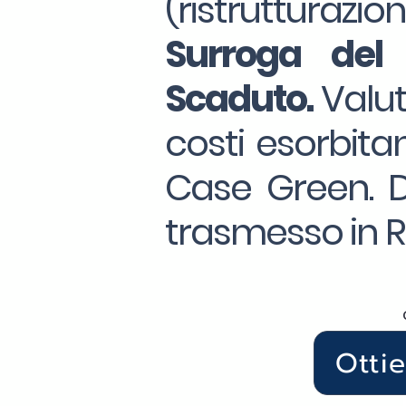
(ristrutturazio
Surroga
del
Scaduto.
Valut
costi esorbitan
Case Green. Da
trasmesso in R
Otti