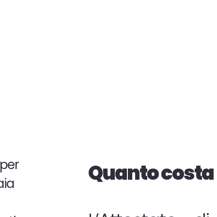
a per
Quanto costa 
aia