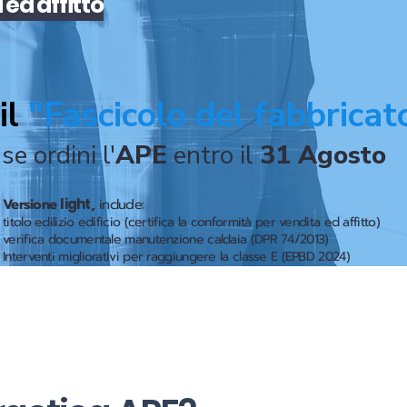
a
ed
affitto
il
"Fascicolo del fabbricat
se ordini l'
APE
entro il
31 Agosto
Versione
light
,
include:
titolo edilizio edificio (certifica la conformità per vendita ed affitto)
verifica documentale manutenzione caldaia (DPR 74/2013)
Interventi migliorativi per raggiungere la classe E (EPBD 2024)