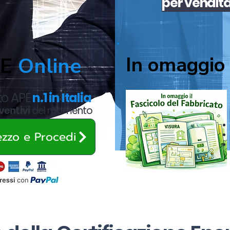
per
vendit
In omaggio 
PE
Online
ato APE
n.1 in Italia
ventivi
del momento
rezzo e Procedi