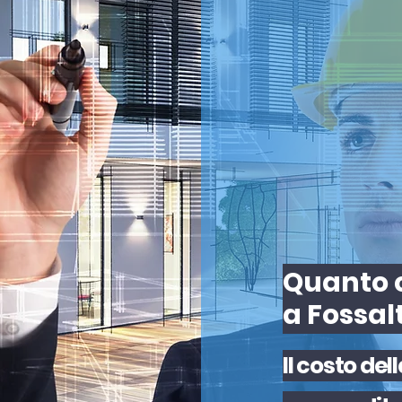
Quanto c
a Fossal
Il
costo
del