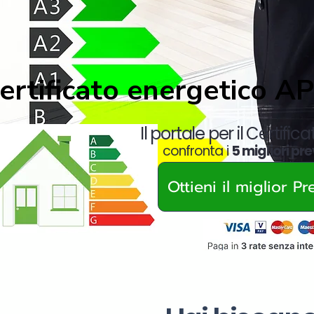
ertificato energetico A
Il portale per il Certific
confronta i
5 migliori pre
Ottieni il miglior P