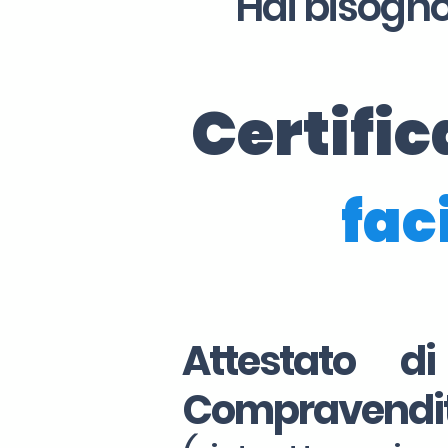
Hai bisogno
Certifi
faci
Attestato d
Compravendi