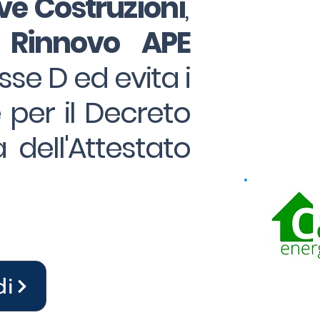
e Costruzioni
,
 Rinnovo APE
sse D ed evita i
e per il Decreto
 dell'Attestato
di