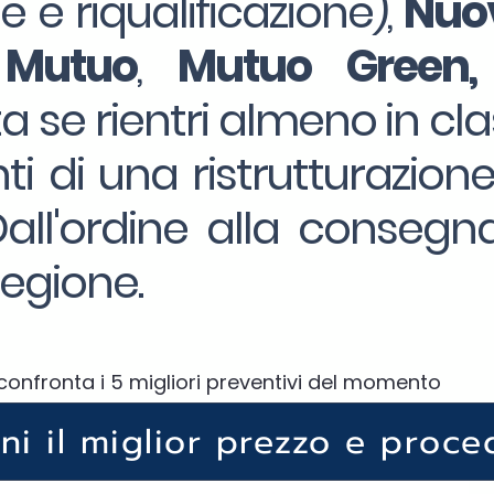
ne e riqualificazione),
Nuov
 Mutuo
,
Mutuo Green,
a se rientri almeno in cla
ti di una ristrutturazion
ll'ordine alla consegna
egione.
confronta i 5 migliori preventivi del momento
eni il miglior prezzo e proce