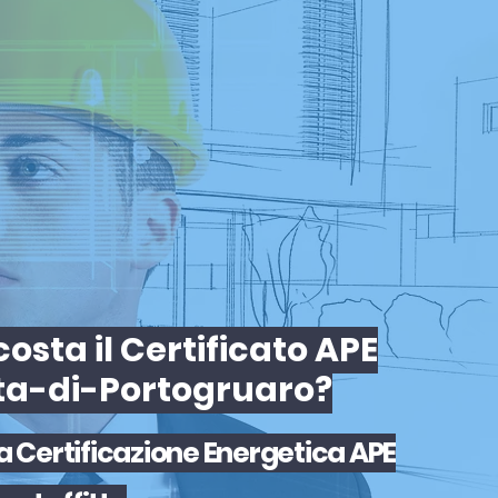
osta il Certificato APE
ta-di-Portogruaro?
la
Certificazione Energetica APE