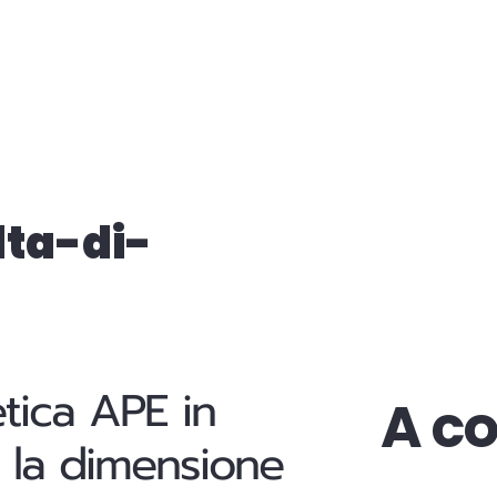
lta-di-
etica APE in
A co
cui la dimensione