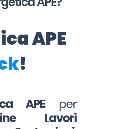
rgetica APE?
tica APE
ick
!
tica APE
per
Fine Lavori