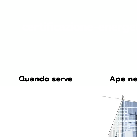
certificazione-energe
Quando serve
Ape ne