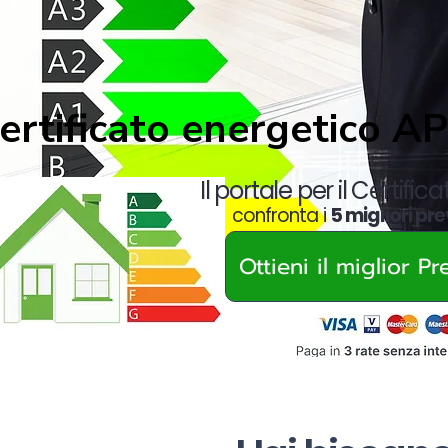
ertificato energetico A
Il portale per il Certific
confronta i
5 migliori pre
Ottieni il miglior P