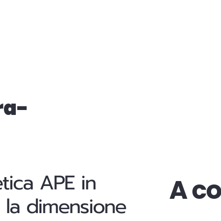
era-
etica APE in
A co
cui la dimensione