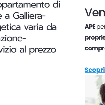
appartamento di
Ven
 a Galliera-
getica varia da
APE
per
azione-
propri
izio al prezzo
compr
Scopri 