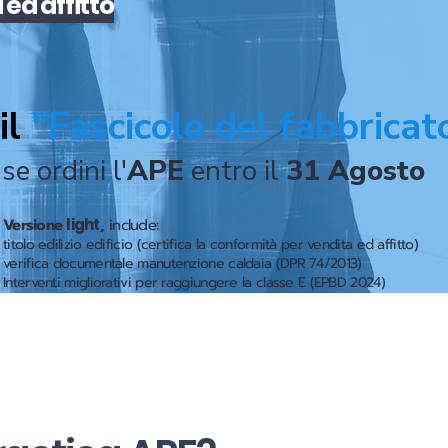
a
ed
affitto
il
"Fascicolo del fabbricat
se ordini l'
APE
entro il
31 Agosto
Versione
light
,
include:
titolo edilizio edificio (certifica la conformità per vendita ed affitto)
verifica documentale manutenzione caldaia (DPR 74/2013)
Interventi migliorativi per raggiungere la classe E (EPBD 2024)