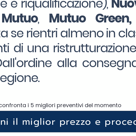
ne e riqualificazione),
Nuov
 Mutuo
,
Mutuo Green,
a se rientri almeno in cla
ti di una ristrutturazion
ll'ordine alla consegna
egione.
confronta i 5 migliori preventivi del momento
eni il miglior prezzo e proce