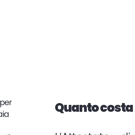
a per
Quanto costa 
aia