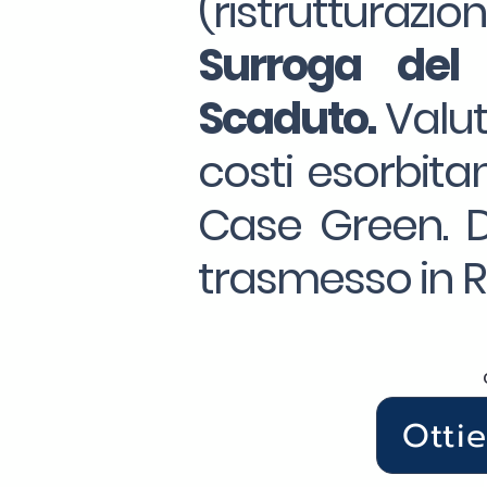
(ristrutturazio
Surroga
del
Scaduto.
Valut
costi esorbitan
Case Green. Da
trasmesso in R
Otti