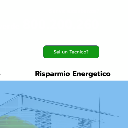
Serve assistenza?
800.200.260
verde
Sei un Tecnico?
e
Risparmio Energetico