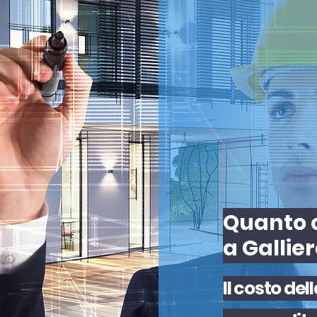
Quanto c
a Gallie
Il
costo
del