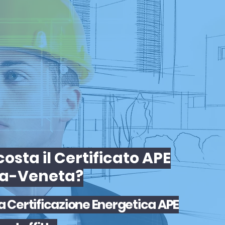
osta il Certificato APE
ra-Veneta?
la
Certificazione Energetica APE