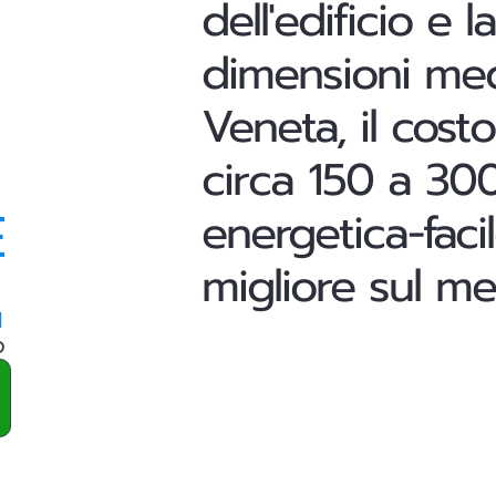
dell'edificio e
dimensioni medi
Veneta, il cost
circa 150 a 300 
E
energetica-faci
migliore sul m
a
o