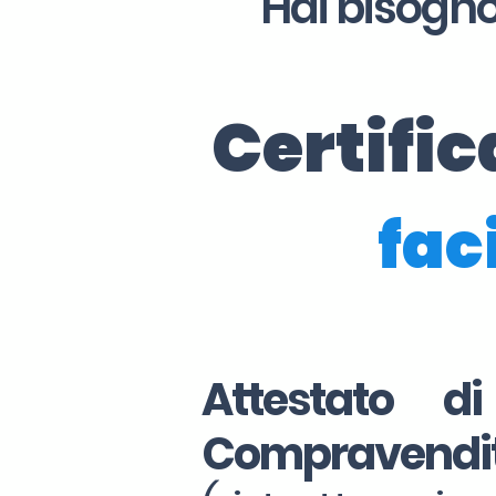
Hai bisogno
Certifi
faci
Attestato d
Compravendi