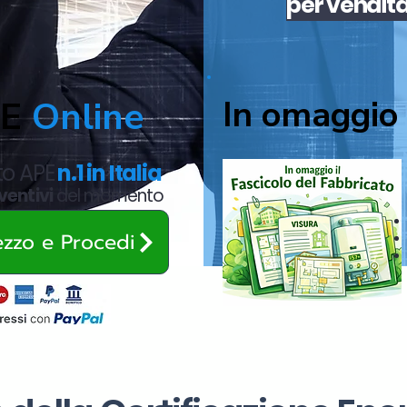
per
vendit
In omaggio 
PE
Online
ato APE
n.1 in Italia
ventivi
del momento
rezzo e Procedi