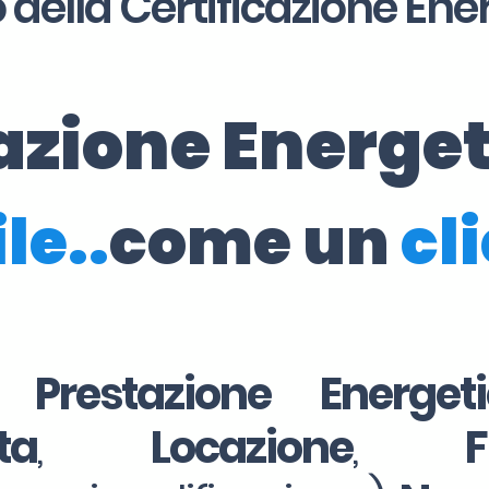
 della Certificazione Ene
cazione Energe
le..
come un
cl
i Prestazione Energe
ta
,
Locazione
,