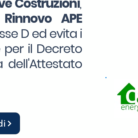
e Costruzioni
,
 Rinnovo APE
sse D ed evita i
e per il Decreto
 dell'Attestato
di