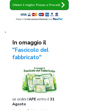
Ottieni il miglior Prezzo e Procedi
In omaggio il
"Fascicolo del
fabbricato"
se ordini l'
APE
entro il
31
Agosto