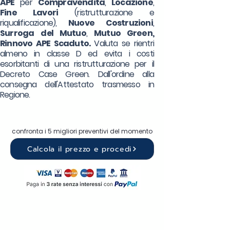
APE
per
Compravendita
,
Locazione
,
Fine Lavori
(ristrutturazione e
riqualificazione),
Nuove Costruzioni
,
Surroga
del Mutuo
,
Mutuo Green,
Rinnovo APE Scaduto.
Valuta se rientri
almeno in classe D ed evita i costi
esorbitanti di una ristrutturazione per il
Decreto Case Green. Dall'ordine alla
consegna dell'Attestato trasmesso in
Regione.
confronta i 5 migliori preventivi del momento
Calcola il prezzo e procedi