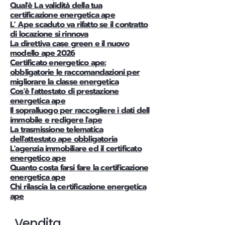
Qual'è La validità della tua
certificazione energetica ape
L' Ape scaduto va rifatto se il contratto
di locazione si rinnova
La direttiva case green e il nuovo
modello ape 2026
Certificato energetico ape:
obbligatorie le raccomandazioni per
migliorare la classe energetica
Cos'è l'attestato di prestazione
energetica ape
Il sopralluogo per raccogliere i dati dell
immobile e redigere l'ape
La trasmissione telematica
dell'attestato ape obbligatoria
L'agenzia immobiliare ed il certificato
energetico ape
Quanto costa farsi fare la certificazione
energetica ape
Chi rilascia la certificazione energetica
ape
Vendita