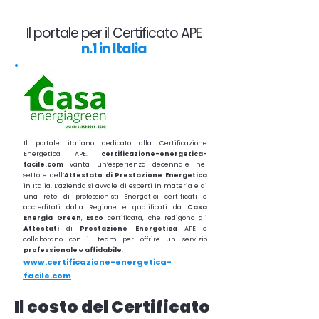
Il portale per il Certificato APE
n.1 in Italia
Il portale italiano dedicato alla Certificazione
Energetica APE.
certificazione-energetica-
facile.com
vanta un’esperienza decennale nel
settore dell’
Attestato di Prestazione Energetica
in Italia. L’azienda si avvale di esperti in materia e di
una rete di professionisti Energetici certificati e
accreditati dalla Regione e qualificati da
Casa
Energia Green
,
Esco
certificata, che redigono gli
Attestati
di
Prestazione
Energetica
APE e
collaborano con il team per offrire un servizio
professionale
e
affidabile
.
www.certificazione-energetica-
facile.com
Il costo del Certificato