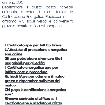
almeno 130€.
Determinare il giusto costo richiede
un'analisi attenta di molti fattori. In
Certificazione-Energetica-Facile.com
,
offriamo APE sicuri, veloci e convenienti
grazie ai nostri certificatori energetici
Il Certificato ape per l'affitto breve
L'Attestato di prestazione energetica
ape online
Gli ape potrebbero diventare titoli
negoziabili per gli edifici
Il Certificato energetico ape per
l'affitto: costi e procedure
Richiedi l'Ape per ottenere il mutuo
green e risparmiare sulla rata del
mutuo
Chi paga la certificazione energetica
ape?
Rinnovo contratto di affitto: se il
certificato ape è scaduto va rifatto