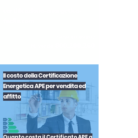
certificazione-energetica-
facile.com
Serve assistenza?
800.200.260
N. verde
Il
costo
del
la
Certificazione
Energetica APE
per
vendita
ed
affitto
Quanto costa il Certificato APE a