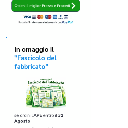
Ottieni il miglior Prezzo e Procedi
In omaggio il
"Fascicolo del
fabbricato"
se ordini l'
APE
entro il
31
Agosto