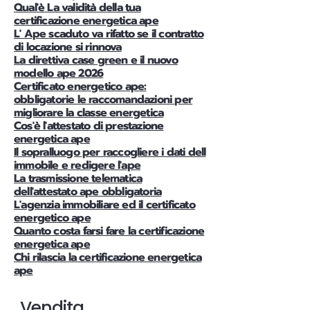
Qual'è La validità della tua
certificazione energetica ape
L' Ape scaduto va rifatto se il contratto
di locazione si rinnova
La direttiva case green e il nuovo
modello ape 2026
Certificato energetico ape:
obbligatorie le raccomandazioni per
migliorare la classe energetica
Cos'è l'attestato di prestazione
energetica ape
Il sopralluogo per raccogliere i dati dell
immobile e redigere l'ape
La trasmissione telematica
dell'attestato ape obbligatoria
L'agenzia immobiliare ed il certificato
energetico ape
Quanto costa farsi fare la certificazione
energetica ape
Chi rilascia la certificazione energetica
ape
Vendita