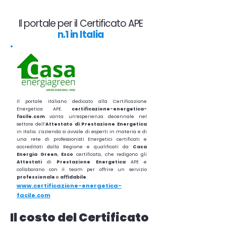
Il portale per il Certificato APE
n.1 in Italia
Il portale italiano dedicato alla Certificazione
Energetica APE.
certificazione-energetica-
facile.com
vanta un’esperienza decennale nel
settore dell’
Attestato di Prestazione Energetica
in Italia. L’azienda si avvale di esperti in materia e di
una rete di professionisti Energetici certificati e
accreditati dalla Regione e qualificati da
Casa
Energia Green
,
Esco
certificata, che redigono gli
Attestati
di
Prestazione
Energetica
APE e
collaborano con il team per offrire un servizio
professionale
e
affidabile
.
www.certificazione-energetica-
facile.com
Il costo del Certificato