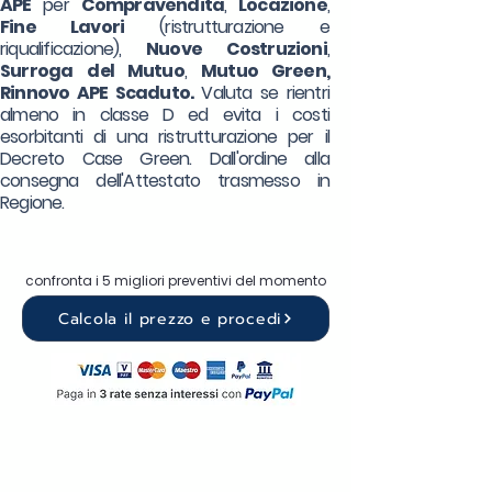
APE
per
Compravendita
,
Locazione
,
Fine Lavori
(ristrutturazione e
riqualificazione),
Nuove Costruzioni
,
Surroga
del Mutuo
,
Mutuo Green,
Rinnovo APE Scaduto.
Valuta se rientri
almeno in classe D ed evita i costi
esorbitanti di una ristrutturazione per il
Decreto Case Green. Dall'ordine alla
consegna dell'Attestato trasmesso in
Regione.
confronta i 5 migliori preventivi del momento
Calcola il prezzo e procedi