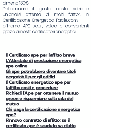
almeno 130€.
Determinare il giusto costo richiede
un'analisi attenta di molti fattori. In
Certificazione-Energetica-Facile.com
,
offriamo APE sicuri, veloci e convenienti
grazie ai nostri certificatori energetici
Il Certificato ape per l'affitto breve
L'Attestato di prestazione energetica
ape online
Gli ape potrebbero diventare titoli
negoziabili per gli edifici
Il Certificato energetico ape per
l'affitto: costi e procedure
Richiedi l'Ape per ottenere il mutuo
green e risparmiare sulla rata del
mutuo
Chi paga la certificazione energetica
ape?
Rinnovo contratto di affitto: se il
certificato ape è scaduto va rifatto