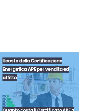
certificazione-energetica-
facile.com
Serve assistenza?
800.200.260
N. verde
Il
costo
del
la
Certificazione
Energetica APE
per
vendita
ed
affitto
Quanto costa il Certificato APE a