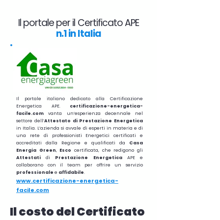
Il portale per il Certificato APE
n.1 in Italia
Il portale italiano dedicato alla Certificazione
Energetica APE.
certificazione-energetica-
facile.com
vanta un’esperienza decennale nel
settore dell’
Attestato di Prestazione Energetica
in Italia. L’azienda si avvale di esperti in materia e di
una rete di professionisti Energetici certificati e
accreditati dalla Regione e qualificati da
Casa
Energia Green
,
Esco
certificata, che redigono gli
Attestati
di
Prestazione
Energetica
APE e
collaborano con il team per offrire un servizio
professionale
e
affidabile
.
www.certificazione-energetica-
facile.com
Il costo del Certificato