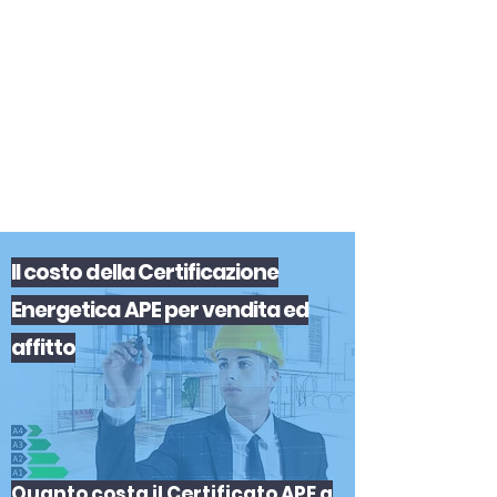
certificazione-energetica-
facile.com
Serve assistenza?
800.200.260
N. verde
Il
costo
del
la
Certificazione
Energetica APE
per
vendita
ed
affitto
Quanto costa il Certificato APE a