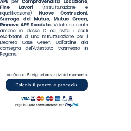
APE
per
Compravendita
,
Locazione
,
Fine Lavori
(ristrutturazione e
riqualificazione),
Nuove Costruzioni
,
Surroga
del Mutuo
,
Mutuo Green,
Rinnovo APE Scaduto.
Valuta se rientri
almeno in classe D ed evita i costi
esorbitanti di una ristrutturazione per il
Decreto Case Green. Dall'ordine alla
consegna dell'Attestato trasmesso in
Regione.
confronta i 5 migliori preventivi del momento
Calcola il prezzo e procedi