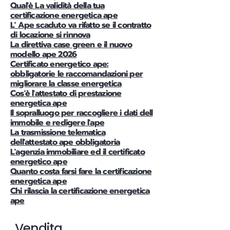
Qual'è La validità della tua
certificazione energetica ape
L' Ape scaduto va rifatto se il contratto
di locazione si rinnova
La direttiva case green e il nuovo
modello ape 2026
Certificato energetico ape:
obbligatorie le raccomandazioni per
migliorare la classe energetica
Cos'è l'attestato di prestazione
energetica ape
Il sopralluogo per raccogliere i dati dell
immobile e redigere l'ape
La trasmissione telematica
dell'attestato ape obbligatoria
L'agenzia immobiliare ed il certificato
energetico ape
Quanto costa farsi fare la certificazione
energetica ape
Chi rilascia la certificazione energetica
ape
Vendita