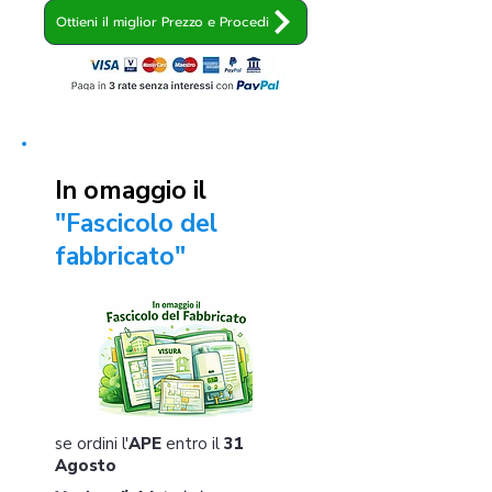
Ottieni il miglior Prezzo e Procedi
In omaggio il
"Fascicolo del
fabbricato"
se ordini l'
APE
entro il
31
Agosto