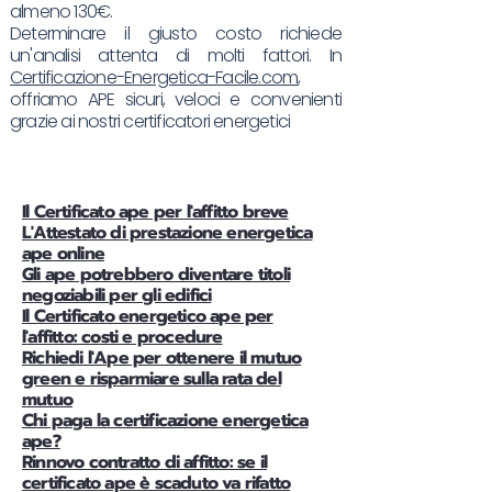
almeno 130€.
Determinare il giusto costo richiede
un'analisi attenta di molti fattori. In
Certificazione-Energetica-Facile.com
,
offriamo APE sicuri, veloci e convenienti
grazie ai nostri certificatori energetici
Il Certificato ape per l'affitto breve
L'Attestato di prestazione energetica
ape online
Gli ape potrebbero diventare titoli
negoziabili per gli edifici
Il Certificato energetico ape per
l'affitto: costi e procedure
Richiedi l'Ape per ottenere il mutuo
green e risparmiare sulla rata del
mutuo
Chi paga la certificazione energetica
ape?
Rinnovo contratto di affitto: se il
certificato ape è scaduto va rifatto