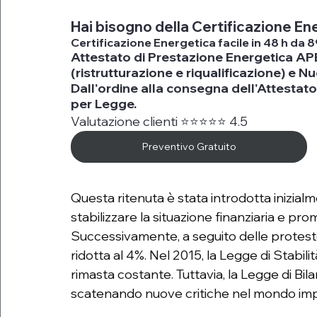
Hai bisogno della Certificazione E
Certificazione Energetica facile 
in 48 h da 
Attestato di Prestazione Energetica AP
(ristrutturazione e riqualificazione) e 
Dall'ordine alla consegna dell'Attestato
per Legge.
Valutazione clienti ⭐⭐⭐⭐⭐ 4.5
Preventivo Gratuito
Questa ritenuta è stata introdotta inizial
stabilizzare la situazione finanziaria e p
Successivamente, a seguito delle proteste d
ridotta al 4%. Nel 2015, la Legge di Stabili
rimasta costante. Tuttavia, la Legge di Bilan
scatenando nuove critiche nel mondo impr