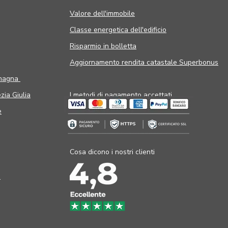
Valore dell'immobile
Classe energetica dell'edificio
Risparmio in bolletta
Aggiornamento rendita catastale Superbonus
omagna
zia Giulia
I metodi di pagamento accettati
e
Cosa dicono i nostri clienti
a