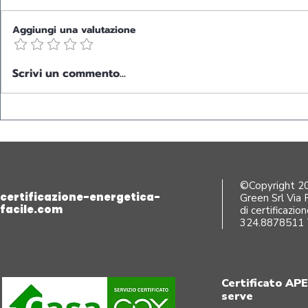
Aggiungi una valutazione
Come cambia il Bonus
Ci sono an
Scrivi un commento...
barriere architettoniche al
ristruttura
75%
©Copyright 202
certificazione-energetica-
Green Srl Via 
facile.com
di certificazio
324.8878511 
Certificato APE
serve