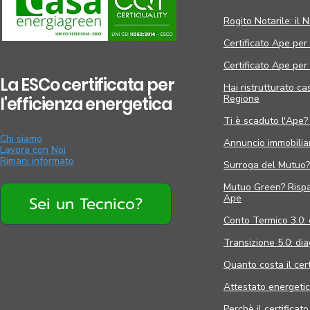
Rogito Notarile: il N
Certificato Ape per
Certificato Ape per r
La ESCo certificata per
Hai ristrutturato ca
Regione
l'efficienza energetica
Ti è scaduto l'Ape?
Chi siamo
Annuncio immobiliar
Lavora con Noi
Rimani informato
Surroga del Mutuo? 
Mutuo Green? Rispar
Ape
Sei un Tecnico?
Conto Termico 3.0: 
Transizione 5.0: di
Quanto costa il cer
Attestato energetico
Perchè il certificat