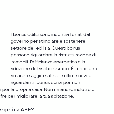
are
I bonus edilizi sono incentivi forniti dal 
governo per stimolare e sostenere il 
settore dell'edilizia. Questi bonus 
possono riguardare la ristrutturazione di 
immobili, l'efficienza energetica o la 
riduzione del rischio sismico. È importante 
rimanere aggiornati sulle ultime novità 
riguardanti i bonus edilizi per non 
 per la propria casa. Non rimanere indietro e 
ffre per migliorare la tua abitazione.
nergetica APE?