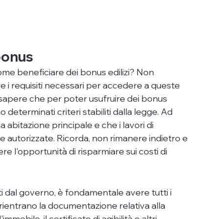
 bonus
come beneficiare dei bonus edilizi? Non 
re i requisiti necessari per accedere a queste 
 sapere che per poter usufruire dei bonus 
o determinati criteri stabiliti dalla legge. Ad 
 abitazione principale e che i lavori di 
e autorizzate. Ricorda, non rimanere indietro e 
e l'opportunità di risparmiare sui costi di 
i dal governo, è fondamentale avere tutti i 
 rientrano la documentazione relativa alla 
mobile, il certificato di agibilità e altri 