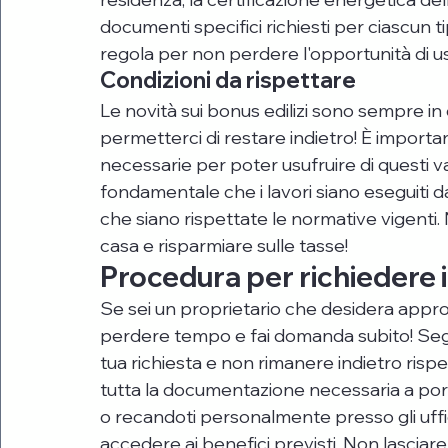
documenti specifici richiesti per ciascun tip
regola per non perdere l'opportunità di usu
Condizioni da rispettare
Le novità sui bonus edilizi sono sempre 
permetterci di restare indietro! È importa
necessarie per poter usufruire di questi va
fondamentale che i lavori siano eseguiti da 
che siano rispettate le normative vigenti. 
casa e risparmiare sulle tasse!
Procedura per richiedere 
Se sei un proprietario che desidera approfit
perdere tempo e fai domanda subito! Segu
tua richiesta e non rimanere indietro rispett
tutta la documentazione necessaria a port
o recandoti personalmente presso gli uffi
accedere ai benefici previsti. Non lasciare