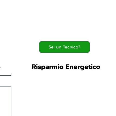
Serve assistenza?
800.200.260
verde
Sei un Tecnico?
e
Risparmio Energetico
viti