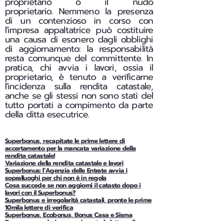
proprietario o il nudo
proprietario.
Nemmeno la presenza
di un contenzioso in corso con
l'impresa appaltatrice può costituire
una causa di esonero dagli obblighi
di aggiornamento: la responsabilità
resta comunque del committente. In
pratica, chi avvia i lavori, ossia il
proprietario, è tenuto a verificarne
l'incidenza sulla rendita catastale,
anche se gli stessi non sono stati del
tutto portati a compimento da parte
della ditta esecutrice.
Superbonus, recapitate le prime lettere di
accertamento per la mancata variazione della
rendita catastale!
Variazione della rendita catastale e lavori
Superbonus: l’Agenzia delle Entrate avvia i
sopralluoghi per chi non è in regola
Cosa succede se non aggiorni il catasto dopo i
lavori con il Superbonus?
Superbonus e irregolarità catastali, pronte le prime
10mila lettere di verifica
Superbonus, Ecobonus, Bonus Casa e Sisma