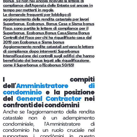
Bonus, se non hai ancora ricevuto la lettera di
compliance dall'Agenzia delle Entrate sei ancora in
tempo per metterti in regola.
Le domande frequenti per l'obbligo di
aggiornamento della rendita catastale per lavori
Superbonus, Ecobonus, Bonus Casa e Sisma bonus
Fisco, sono partite le lettere di compliance per il
Superbonus, Ecobonus,Bonus Casa,Sisma Bonus
Controlli del Fisco per chi ha riqualificato casa dal
2019 con Ecobonus e Sisma bonus
Aggiornamento rendite catastali arrivano le lettere
di compliance dopo interventi Superbonus
Intensificazione dei controlli sugli edifici che hanno
beneficiato dei bonus legati alla riqualificazione,
come il Superbonus o l'Ecobonus 50/65!
I compiti
dell'
Amministratore di
condominio
e la posizione
del
General Contractor
nei
confronti dei condòmini
Anche se l'aggiornamento della rendita
catastale non è un adempimento
condominiale, l'Amministratore di
condominio ha un ruolo cruciale nel
supportare i condòmini in questo