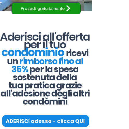
Procedi gratuitamente
Aderisci all'offerta
per il tuo
condominio
ricevi
un
rimborso fino al
35%
per la spesa
sostenuta della
tua pratica grazie
all'adesione degli altri
condòmini
ADERISCI adesso - clicca QUI