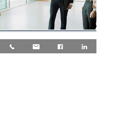
Una consulenza tecnica
progettata su misura per il tuo
Condominio, garantendo la
pratica depositata presso
l'Agenzia delle Entrate senza
intoppi. Tempistica certa, analisi
della nuova rendita proposta
precisa e puntuale, grazie
all'esperienza maturata con
oltre 1000 pratiche di
aggiornamento della rendita
catastale presentate
a fronte
dei lavori Superbonus dei nostri