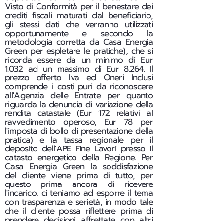
Visto di Conformità per il benestare dei
crediti fiscali maturati dal beneficiario,
gli stessi dati che verranno utilizzati
opportunamente e secondo la
metodologia corretta da Casa Energia
Green per espletare le pratiche), che si
ricorda essere da un minimo di Eur
1.032 ad un massimo di Eur 8.264. Il
prezzo offerto Iva ed Oneri Inclusi
comprende i costi puri da riconoscere
all'Agenzia delle Entrate per quanto
riguarda la denuncia di variazione della
rendita catastale (Eur 172 relativi al
ravvedimento operoso, Eur 78 per
l'imposta di bollo di presentazione della
pratica) e la tassa regionale per il
deposito dell'APE Fine Lavori presso il
catasto energetico della Regione. Per
Casa Energia Green la soddisfazione
del cliente viene prima di tutto, per
questo prima ancora di ricevere
l'incarico, ci teniamo ad esporre il tema
con trasparenza e serietà, in modo tale
che il cliente possa riflettere prima di
prendere decisioni affrettate con altri