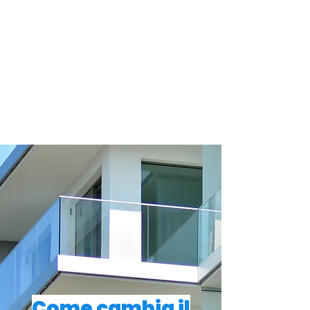
certificazione-energetica-
facile.com
Serve assistenza?
800.200.260
N. verde
Come cambia il