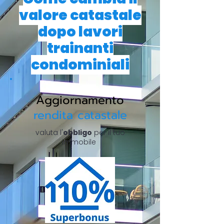
valore catastale
dopo lavori
trainanti
condominiali
Aggiornamento
rendita catastale
valuta l'
obbligo
per il tuo
immobile