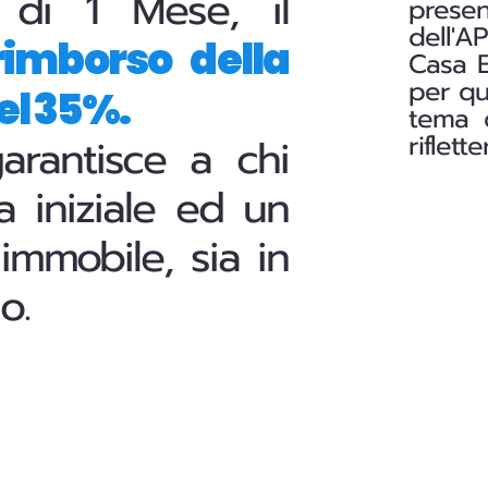
 di 1 Mese, il
presen
dell'A
rimborso della
Casa E
per qu
el 35%.
tema c
riflett
garantisce a chi
a iniziale ed un
 immobile, sia in
o.