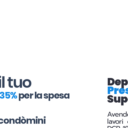
il tuo
Dep
Pre
l 35%
per la spesa
Sup
Avendo
ri condòmini
lavori