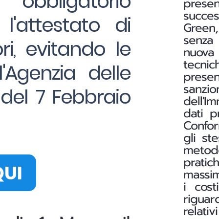
a obbligatorio
prese
succes
l'attestato di
Green,
senza 
i, evitando le
nuova 
tecnic
l'Agenzia delle
presen
sanzi
del 7 Febbraio
dell'I
dati p
Conform
gli st
metod
pratic
QUI
massim
i cost
riguar
relati