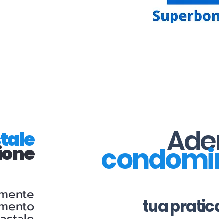
Aderi
tale
condomi
ione
amente
tua pratic
amento
astale