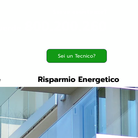
Serve assistenza?
800.200.260
verde
Sei un Tecnico?
e
Risparmio Energetico