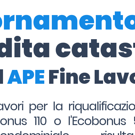
ornament
dita catas
d
APE
Fine Lav
avori per la riqualificaz
onus 110 o l'Ecobonus 