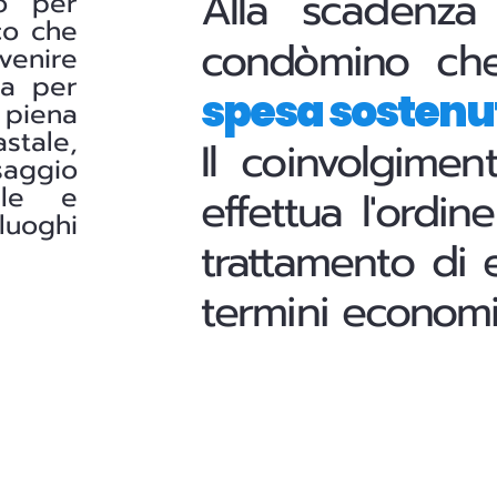
Alla scadenza
lo per
co che
condòmino ch
venire
ia per
spesa sostenu
 piena
stale,
Il coinvolgimen
saggio
ale e
effettua l'ordi
luoghi
trattamento di e
termini economic