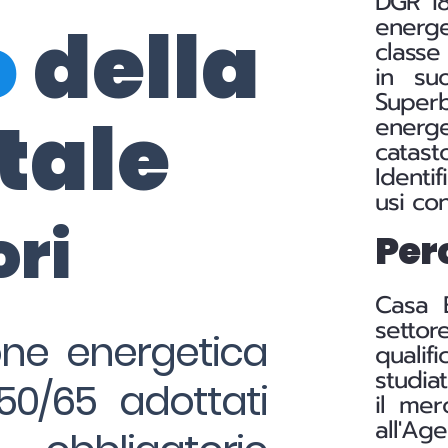
DGR 18
o
della
energe
classe
in su
Superb
tale
energe
catast
Identi
usi con
ori
Perc
Casa 
settor
ione energetica
qualifi
studia
50/65 adottati
il mer
all'Ag