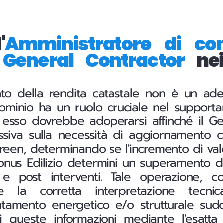
'
Amministratore di co
l
General Contractor
nei
to della rendita catastale non è un ad
dominio ha un ruolo cruciale nel supporta
, esso dovrebbe adoperarsi affinché il Ge
siva sulla necessità di aggiornamento ca
een, determinando se l'incremento di valo
Bonus Edilizio determini un superamento de
 e post interventi. Tale operazione, c
e la corretta interpretazione tecni
ientamento energetico e/o strutturale sudd
i queste informazioni mediante l'esatta 