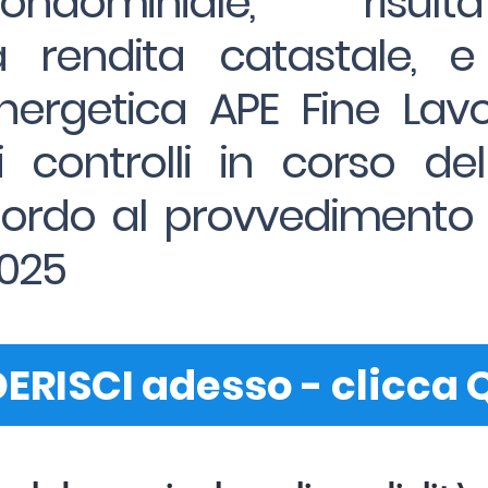
o condominiale, risult
 rendita catastale, e 
nergetica APE Fine Lavor
 controlli in corso del
cordo al provvedimento 
2025
ERISCI adesso - clicca 