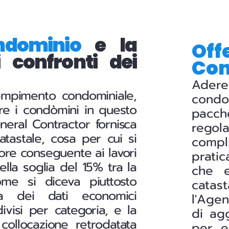
ndominio
e la
Off
 confronti dei
Co
Adere
empimento condominiale,
condom
re i condòmini in questo
pacch
neral Contractor fornisca
regol
tastale, cosa per cui si
compli
re conseguente ai lavori
pratic
lla soglia del 15% tra la
che e
ome si diceva piuttosto
catas
ca dei dati economici
l'Agen
ivisi per categoria, e la
di ag
collocazione retrodatata
per e