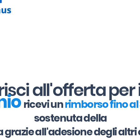
sci all'offerta per 
nio
ricevi un
rimborso fino a
sostenuta della
a grazie all'adesione degli alt