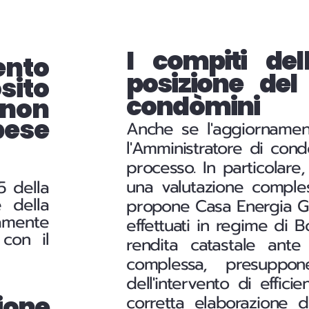
I compiti dell
ento
posizione de
sito
condòmini
 non
ese
Anche se l'aggiornamen
l'Amministratore di con
processo. In particolare
una valutazione comples
5 della
 della
propone Casa Energia Gr
tamente
effettuati in regime di 
 con il
rendita catastale ante
complessa, presuppon
dell'intervento di effic
ione
corretta elaborazione d