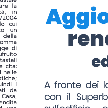
are la
Aggi
tà, in
/2004
do cui
ren
ato un
 della
1 comma
gge di
fruito
e
astali
e cita:
i nelle
stiche;
A fronte dei l
indi i
ati da
con il Superb
 Casa,
endita