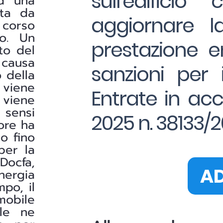
sull'edifici
ad una
ata da
aggiornare la
 corso
to. Un
prestazione e
to del
 causa
sanzioni per i
 della
 viene
Entrate in ac
e viene
 sensi
2025 n. 38133/
lore ha
do fino
per la
ocfa,
AD
nergia
po, il
mobile
ile ne