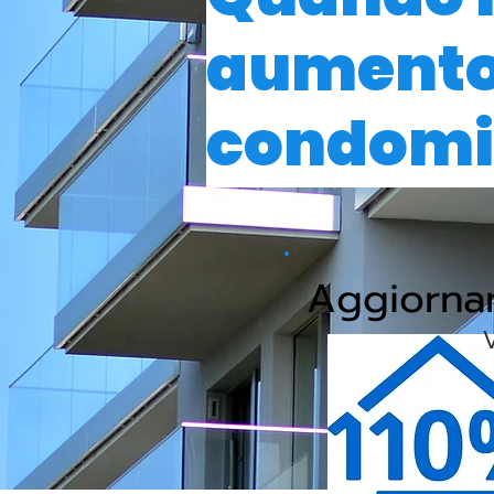
aumento 
condomi
Aggiorn