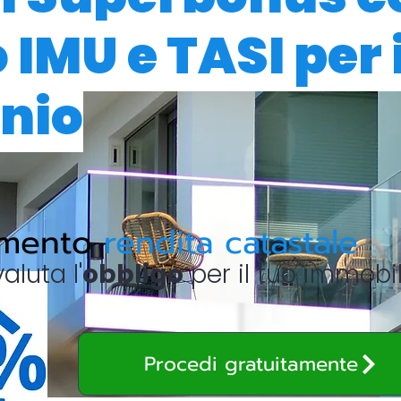
IMU e TASI per i
nio
amento
rendita catastale
valuta l'
obbligo
per il tuo immobi
Procedi gratuitamente