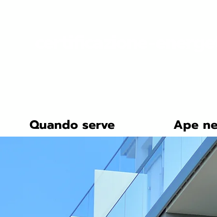
certificazione-energe
Quando serve
Ape ne