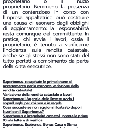
proprietario o il nudo
proprietario.
Nemmeno la presenza
di un contenzioso in corso con
l'impresa appaltatrice può costituire
una causa di esonero dagli obblighi
di aggiornamento: la responsabilità
resta comunque del committente. In
pratica, chi avvia i lavori, ossia il
proprietario, è tenuto a verificarne
l'incidenza sulla rendita catastale,
anche se gli stessi non sono stati del
tutto portati a compimento da parte
della ditta esecutrice.
Superbonus, recapitate le prime lettere di
accertamento per la mancata variazione della
rendita catastale!
Variazione della rendita catastale e lavori
Superbonus: l’Agenzia delle Entrate avvia i
sopralluoghi per chi non è in regola
Cosa succede se non aggiorni il catasto dopo i
lavori con il Superbonus?
Superbonus e irregolarità catastali, pronte le prime
10mila lettere di verifica
Superbonus, Ecobonus, Bonus Casa e Sisma