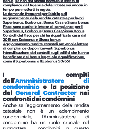
Bonus, se non hai ancora ricevuto la lettera di
compliance dall'Agenzia delle Entrate sei ancora in
tempo per metterti in regola.
Le domande frequenti per l'obbligo di
aggiornamento della rendita catastale per lavori
Superbonus, Ecobonus, Bonus Casa e Sisma bonus
Fisco, sono partite le lettere di compliance per il
Superbonus, Ecobonus,Bonus Casa,Sisma Bonus
Controlli del Fisco per chi ha riqualificato casa dal
2019 con Ecobonus e Sisma bonus
Aggiornamento rendite catastali arrivano le lettere
di compliance dopo interventi Superbonus
Intensificazione dei controlli sugli edifici che hanno
beneficiato dei bonus legati alla riqualificazione,
come il Superbonus o l'Ecobonus 50/65!
I compiti
dell'
Amministratore di
condominio
e la posizione
del
General Contractor
nei
confronti dei condòmini
Anche se l'aggiornamento della rendita
catastale non è un adempimento
condominiale, l'Amministratore di
condominio ha un ruolo cruciale nel
supportare i condòmini in questo