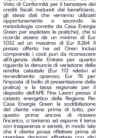
Visto di Conformità per il benestare dei
crediti fiscali maturati dal beneficiario,
gli stessi dati che verranno utilizzati
opportunamente e secondo la
metodologia corretta da Casa Energia
Green per espletare le pratiche), che si
ricorda essere da un minimo di Eur
1.032 ad un massimo di Eur 8.264. Il
prezzo offerto Iva ed Oneri Inclusi
comprende i costi puri da riconoscere
all'Agenzia delle Entrate per quanto
riguarda la denuncia di variazione della
rendita catastale (Eur 172 relativi al
ravvedimento operoso, Eur 78 per
l'imposta di bollo di presentazione della
pratica) e la tassa regionale per il
deposito dell'APE Fine Lavori presso il
catasto energetico della Regione. Per
Casa Energia Green la soddisfazione
del cliente viene prima di tutto, per
questo prima ancora di ricevere
l'incarico, ci teniamo ad esporre il tema
con trasparenza e serietà, in modo tale
che il cliente possa riflettere prima di
prendere decisioni affrettate con altri