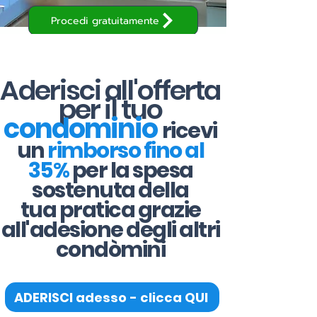
Procedi gratuitamente
Aderisci all'offerta
per il tuo
condominio
ricevi
un
rimborso fino al
35%
per la spesa
sostenuta della
tua pratica grazie
all'adesione degli altri
condòmini
ADERISCI adesso - clicca QUI