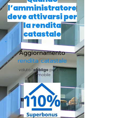
l’amministratore
deve attivarsi per
la rendita
catastale
Aggiornamento
rendita catastale
valuta l'
obbligo
per il tuo
immobile