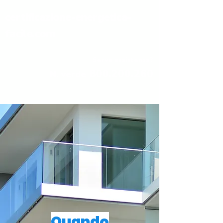
certificazione-energetica-
facile.com
Serve assistenza?
800.200.260
N. verde
Quando