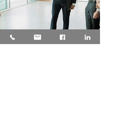
Una consulenza tecnica
progettata su misura per il tuo
Condominio, garantendo la
pratica depositata presso
l'Agenzia delle Entrate senza
intoppi. Tempistica certa, analisi
della nuova rendita proposta
precisa e puntuale, grazie
all'esperienza maturata con
oltre 1000 pratiche di
aggiornamento della rendita
catastale presentate
a fronte
dei lavori Superbonus dei nostri