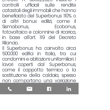
controlli ufficiali sulle rendite
catastali degli immobili che hanno
beneficiato del Superbonus 110% o
di altri bonus edilizi, come il
Sismabonus, Ecobonus,
fotovoltaico e colonnine di ricarica,
in base all'art. 119 del Decreto
Rilancio..
Il Superbonus ha coinvolto circa
500.000 edifici in Italia, tra cui
condomini e abitazioni unifamiliari. I
lavori coperti dal Superbonus,
come il cappotto termico o la
sostituzione della caldaia, spesso
non comportano una variazione
della pianta dell'immobile, e quindi
non richiedono, in teoria, un
aggiornamento catastale.
L'aggiornamento della rendita
catastale è obbligatorio solo in