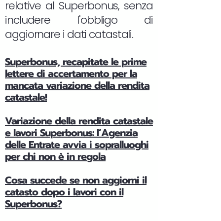
relative al Superbonus, senza
includere l'obbligo di
aggiornare i dati catastali.
Superbonus, recapitate le prime
lettere di accertamento per la
mancata variazione della rendita
catastale!
Variazione della rendita catastale
e lavori Superbonus: l’Agenzia
delle Entrate avvia i sopralluoghi
per chi non è in regola
Cosa succede se non aggiorni il
catasto dopo i lavori con il
Superbonus?