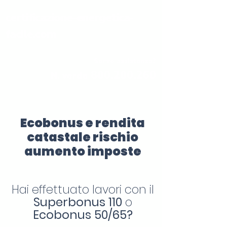
certificazione-energetica-
facile.com
Serve assistenza?
800.200.260
N. verde
Ecobonus e rendita
catastale rischio
aumento imposte
Hai effettuato lavori con il
Superbonus 110
o
Ecobonus 50/65?