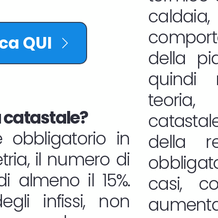
calda
comport
cca QUI
della pi
quindi 
teoria,
 catastale?
catasta
 obbligatorio in
della r
ria, il numero di
obbligat
i almeno il 15%.
casi, 
gli infissi, non
aumentat