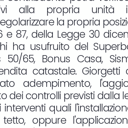
tivi alla propria unità 
golarizzare la propria posiz
86 e 87, della Legge 30 dicem
chi ha usufruito del Supe
s 50/65, Bonus Casa, Si
ndita catastale. Giorgetti 
to adempimento, l'aggi
o dei controlli previsti dalla 
i interventi quali l'installaz
l tetto, oppure l'applicazi