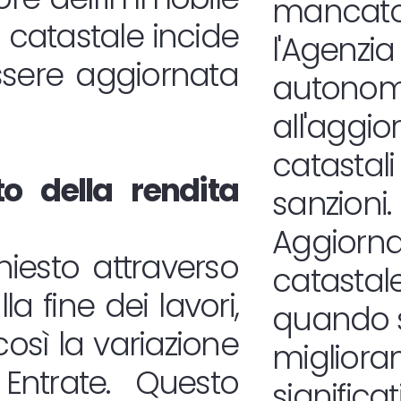
manca
a catastale incide
l'Age
essere aggiornata
autono
all'agg
catast
o della rendita
sanzioni.
Aggiorna
iesto attraverso
catastale
a fine dei lavori,
quando s
osì la variazione
migliora
 Entrate. Questo
significat