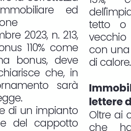
immobiliare ed
dell'imp
ione
tetto o 
bre 2023, n. 213,
vecchio 
rbonus 110% come
con una 
sma bonus, deve
di calore.
chiarisce che, in
ornamento sarà
Immob
legge.
lettere 
ione di un impianto
Oltre ai 
one del cappotto
che ha