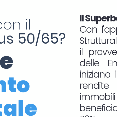
Il Superb
on il
Con l'ap
s 50/65?
Struttura
ne
il provv
delle En
iniziano i
nto
rendit
immob
tale
benefic