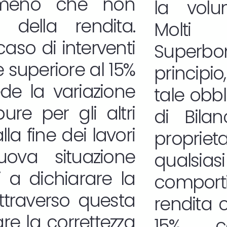
a meno che non
la volum
 della rendita.
Molti 
aso di interventi
Superb
superiore al 15%
princip
de la variazione
tale obbl
re per gli altri
di Bila
la fine dei lavori
propri
uova situazione
qualsia
ti a dichiarare la
comport
ttraverso questa
rendita 
re la correttezza
15%, co