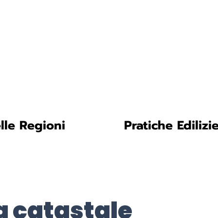
tica-facile.com
N. 
lle Regioni
Pratiche Edilizi
a catastale