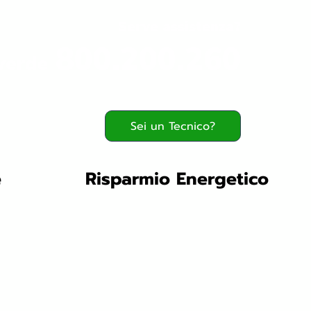
Serve assistenza?
800.200.260
verde
Sei un Tecnico?
e
Risparmio Energetico