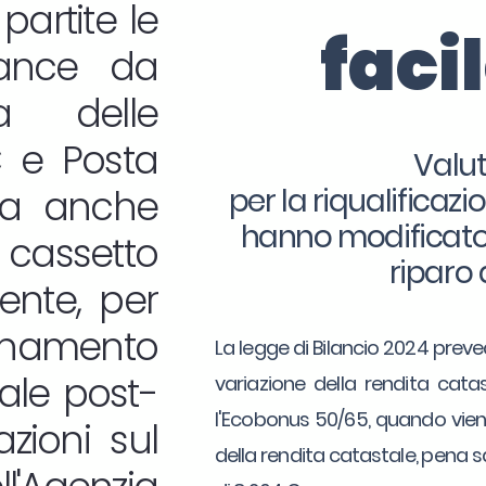
partite le
faci
iance da
ia delle
C e Posta
Valut
a anche
per la riqualificaz
hanno modificato i
cassetto
riparo 
uente, per
rnamento
La legge di Bilancio 2024 preved
tale post-
variazione della rendita catas
l'Ecobonus 50/65, quando viene
azioni sul
della rendita catastale, pena 