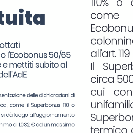
110% o d
tuita
come 
Ecobonu
colonnin
ottati
all'art. 1
0 o l'Ecobonus 50/65
e mettiti subito al
Il Supe
dell'AdE
circa 500.
cui con
sentazione delle dichiarazioni di
unifamilia
etica, come il Superbonus 110 o
Superbon
, si dà luogo all’aggiornamento
minimo di 1.032 € ad un massimo
termico o