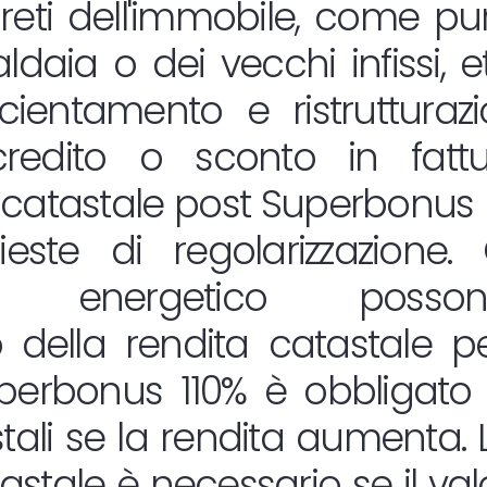
reti dell'immobile, come pur
daia o dei vecchi infissi, etc
ficientamento e ristruttura
redito o sconto in fatt
catastale post Superbonus
este di regolarizzazione. 
nto energetico posso
 della rendita catastale p
uperbonus 110% è obbligato
stali se la rendita aumenta
astale è necessario se il va