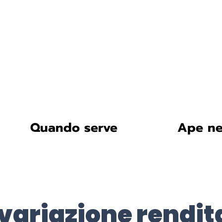
certificazione-energe
Quando serve
Ape ne
ariazione rendit