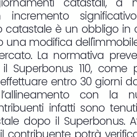
giornamenti catastali, 
incremento significativo
catastale è un obbligo in c
una modifica dell'immobile 
ercato. La normativa preve
il Superbonus 110, come pu
 effettuare entro 30 giorni dal
l’allineamento con la n
contribuenti infatti sono tenu
stale dopo il Superbonus. A
l contribuente potrà verifica