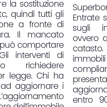
e la sostituzione
Superbon
, quindi tutti gli
Entrate 
zione a fronte di
sugli i
ura. Il mancato
ovvero qu
 può comportare
catasto.
Gli interventi di
immobili 
no richiedere
complian
er legge. Chi ha
presen
 ad aggiornare i
aggior
. L’aggiornamento
entro 90
lore dell’immobile