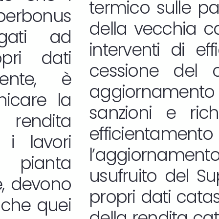
termico sulle pa
uperbonus
della vecchia cal
gati ad
interventi di ef
pri dati
cessione del c
mente, è
aggiornamento 
nicare la
sanzioni e richi
 rendita
efficientame
i lavori
l’aggiornamento
 pianta
usufruito del S
re, devono
propri dati cata
nche quei
della rendita cat