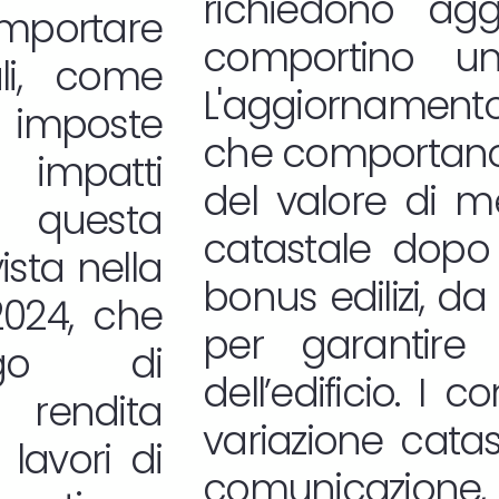
richiedono ag
ortare
comportino un 
li, come
L'aggiornamento 
 imposte
che comportano 
 impatti
del valore di m
a, questa
catastale dopo 
ista nella
bonus edilizi, da
2024, che
per garantire 
igo di
dell’edificio. I 
 rendita
variazione cata
 lavori di
comunicazione, i