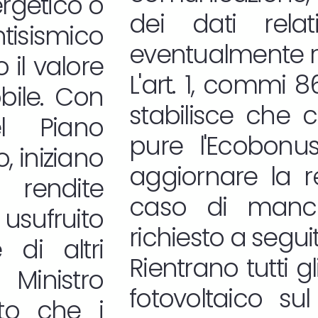
rgetico o
dei dati rela
isismico
eventualmente re
il valore
L'art. 1, commi 
bile. Con
stabilisce che 
el Piano
pure l'Ecobonu
o, iniziano
aggiornare la re
 rendite
caso di manca
 usufruito
richiesto a seguit
di altri
Rientrano tutti gl
 Ministro
fotovoltaico su
ito che i