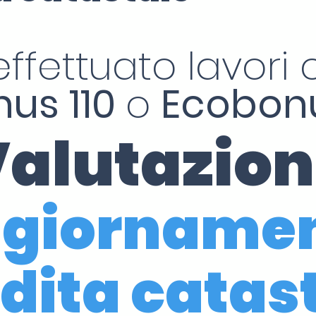
effettuato lavori c
us 110
o
Ecobonu
alutazio
giorname
dita catas