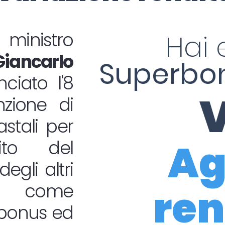
inistro
Hai 
Giancarlo
Superbon
iato l'8
V
nzione di
astali per
Ag
ito del
egli altri
i come
ren
a bonus ed