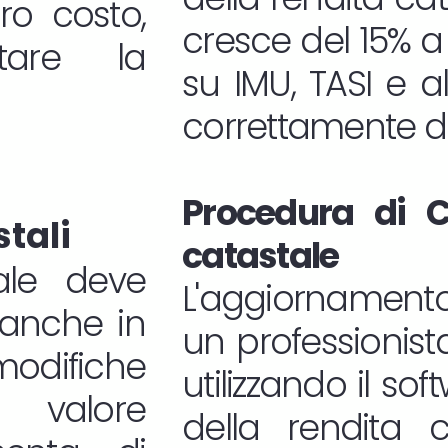
oro costo,
cresce del 15% a 
tare la
su IMU, TASI e a
correttamente do
Procedura di C
stali
catastale
ale deve
L'aggiornamento
 anche in
un professionista
difiche
utilizzando il s
l valore
della rendita c