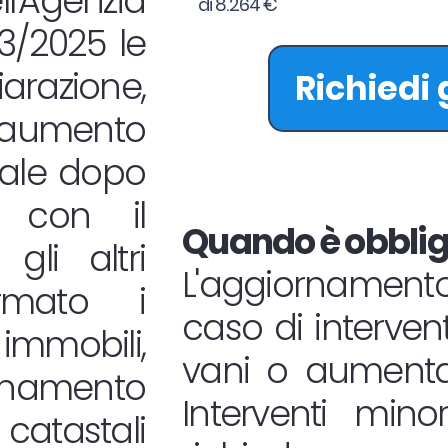
l'Agenzia
di 8.264 €
33/2025 le
iarazione,
Richiedi
aumento
tale dopo
ne con il
Quando è obbliga
gli altri
L'aggiornamento
rmato i
caso di interven
mmobili,
vani o aumentan
namento
Interventi mino
atastali