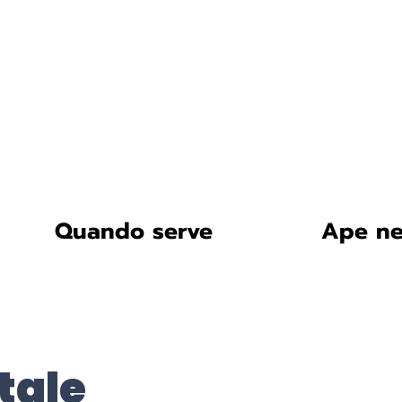
certificazione-energe
Quando serve
Ape ne
tale