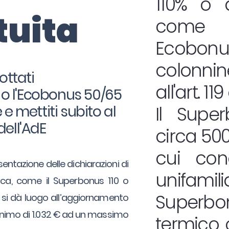
110% o d
tuita
come 
Ecobonu
colonnin
ottati
all'art. 1
0 o l'Ecobonus 50/65
e mettiti subito al
Il Supe
dell'AdE
circa 500.
cui con
sentazione delle dichiarazioni di
unifamilia
etica, come il Superbonus 110 o
Superbon
, si dà luogo all’aggiornamento
minimo di 1.032 € ad un massimo
termico o