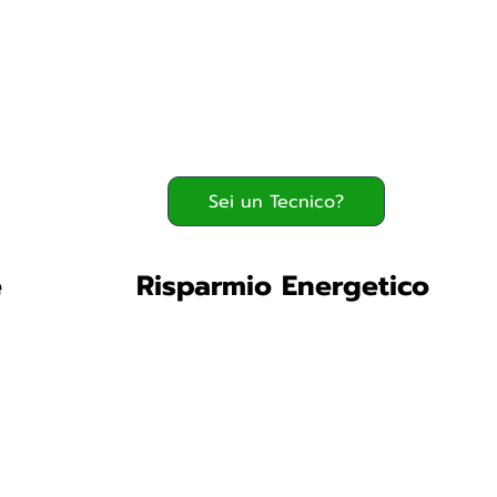
Serve assistenza?
800.200.260
verde
Sei un Tecnico?
e
Risparmio Energetico