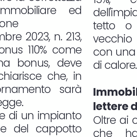
immobiliare ed
dell'imp
ione
tetto o 
bre 2023, n. 213,
vecchio 
rbonus 110% come
con una 
sma bonus, deve
di calore.
chiarisce che, in
ornamento sarà
Immob
legge.
lettere 
ione di un impianto
Oltre ai 
one del cappotto
che ha