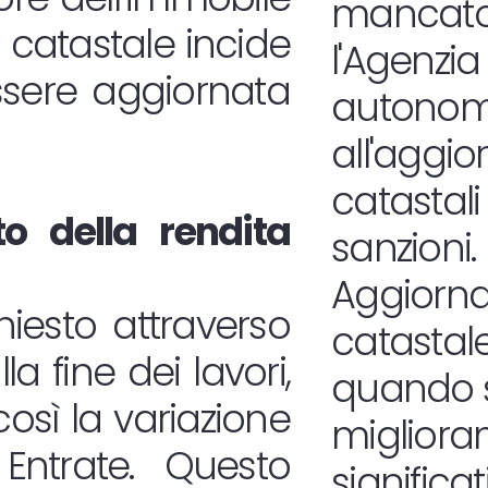
manca
a catastale incide
l'Age
essere aggiornata
autono
all'agg
catast
o della rendita
sanzioni.
Aggiorna
iesto attraverso
catastale
a fine dei lavori,
quando s
osì la variazione
migliora
 Entrate. Questo
significat