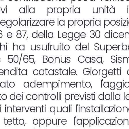
tivi alla propria unità 
golarizzare la propria posiz
86 e 87, della Legge 30 dicem
chi ha usufruito del Supe
s 50/65, Bonus Casa, Si
ndita catastale. Giorgetti 
to adempimento, l'aggi
o dei controlli previsti dalla 
i interventi quali l'installaz
l tetto, oppure l'applicazi