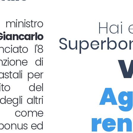
inistro
Hai 
Giancarlo
Superbon
iato l'8
V
nzione di
astali per
Ag
ito del
egli altri
i come
ren
a bonus ed