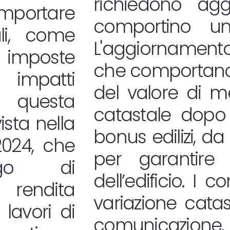
richiedono ag
ortare
comportino un 
li, come
L'aggiornamento 
 imposte
che comportano 
 impatti
del valore di m
a, questa
catastale dopo 
ista nella
bonus edilizi, da
2024, che
per garantire 
igo di
dell’edificio. I 
 rendita
variazione cata
 lavori di
comunicazione, i