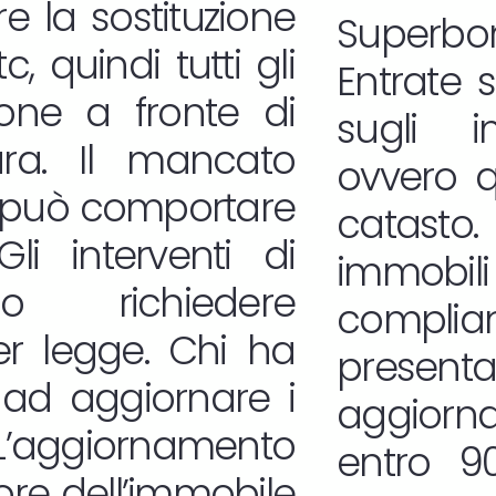
e la sostituzione
Superbon
, quindi tutti gli
Entrate 
zione a fronte di
sugli i
ura. Il mancato
ovvero qu
 può comportare
catasto.
Gli interventi di
immobili 
no richiedere
complian
er legge. Chi ha
presen
 ad aggiornare i
aggior
. L’aggiornamento
entro 90
lore dell’immobile