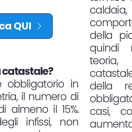
calda
comport
cca QUI
della pi
quindi 
teoria,
 catastale?
catasta
 obbligatorio in
della r
ria, il numero di
obbligat
i almeno il 15%.
casi, 
gli infissi, non
aumentat