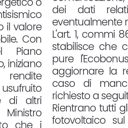
rgetico o
dei dati rela
isismico
eventualmente re
il valore
L'art. 1, commi 
bile. Con
stabilisce che 
el Piano
pure l'Ecobonu
o, iniziano
aggiornare la re
 rendite
caso di manca
 usufruito
richiesto a seguit
di altri
Rientrano tutti gl
 Ministro
fotovoltaico su
ito che i