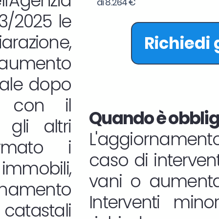
l'Agenzia
di 8.264 €
33/2025 le
iarazione,
Richiedi
aumento
tale dopo
ne con il
Quando è obbliga
gli altri
L'aggiornamento
rmato i
caso di interven
mmobili,
vani o aumentan
namento
Interventi mino
atastali