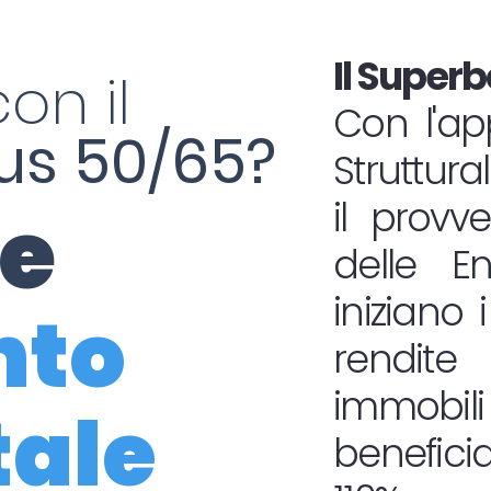
Il Superb
on il
Con l'ap
s 50/65?
Struttura
ne
il provv
delle En
iniziano i
nto
rendit
immob
tale
benefic