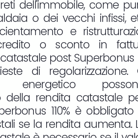
reti dell'immobile, come pur
daia o dei vecchi infissi, etc
ficientamento e ristruttura
redito o sconto in fatt
catastale post Superbonus
este di regolarizzazione. 
nto energetico posso
 della rendita catastale p
uperbonus 110% è obbligato
stali se la rendita aumenta
astale è necessario se il va