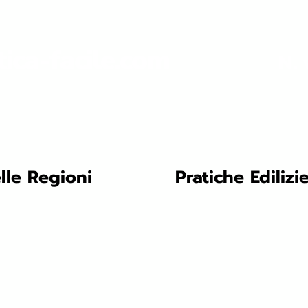
tica-facile.com
N. 
lle Regioni
Pratiche Edilizi