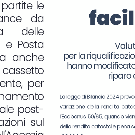
partite le
faci
iance da
ia delle
C e Posta
Valut
a anche
per la riqualificaz
hanno modificato i
cassetto
riparo 
uente, per
rnamento
La legge di Bilancio 2024 preved
tale post-
variazione della rendita catas
l'Ecobonus 50/65, quando viene
azioni sul
della rendita catastale, pena 