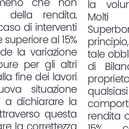
a meno che non
la volum
 della rendita.
Molti 
aso di interventi
Superb
superiore al 15%
princip
de la variazione
tale obbl
re per gli altri
di Bila
la fine dei lavori
propri
uova situazione
qualsia
ti a dichiarare la
comport
ttraverso questa
rendita 
re la correttezza
15%, co