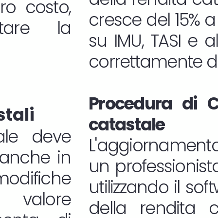
oro costo,
cresce del 15% a 
tare la
su IMU, TASI e a
correttamente do
Procedura di C
stali
catastale
ale deve
L'aggiornamento
 anche in
un professionista
difiche
utilizzando il s
l valore
della rendita c