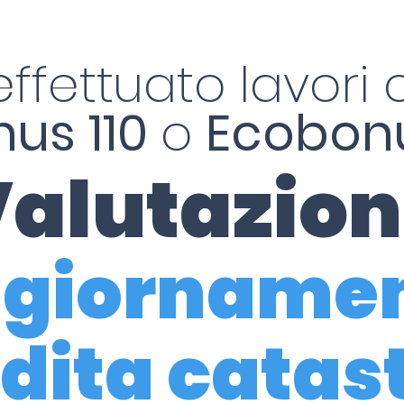
effettuato lavori c
us 110
o
Ecobonu
alutazio
giorname
dita catas