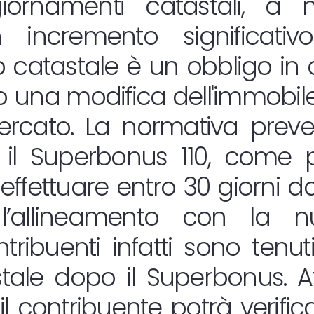
giornamenti catastali, 
incremento significativo
catastale è un obbligo in c
una modifica dell'immobile 
ercato. La normativa preve
il Superbonus 110, come pu
 effettuare entro 30 giorni dal
l’allineamento con la n
contribuenti infatti sono tenu
stale dopo il Superbonus. A
l contribuente potrà verifica