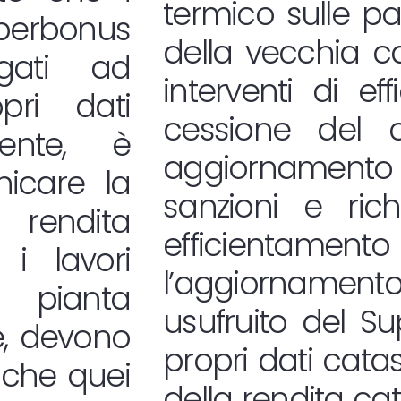
termico sulle pa
uperbonus
della vecchia cal
gati ad
interventi di ef
pri dati
cessione del c
mente, è
aggiornamento 
nicare la
sanzioni e richi
 rendita
efficientame
i lavori
l’aggiornamento
 pianta
usufruito del S
re, devono
propri dati cata
nche quei
della rendita cat