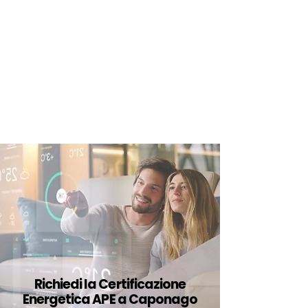
certificazione-energetica-
facile.com
Serve assistenza?
800.200.260
N. verde
Richiedi la Certificazione
Energetica APE a Caponago