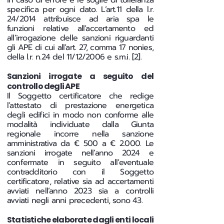
in caso di errore e le soglie di tolleranza
specifica per ogni dato. L’art.11 della l.r.
24/2014 attribuisce ad aria spa le
funzioni relative all’accertamento ed
all’irrogazione delle sanzioni riguardanti
gli APE di cui all’art. 27, comma 17 nonies,
della l.r. n.24 del 11/12/2006 e s.m.i. [2].
Sanzioni irrogate a seguito del
controllo degli APE
Il Soggetto certificatore che redige
l’attestato di prestazione energetica
degli edifici in modo non conforme alle
modalità individuate dalla Giunta
regionale incorre nella sanzione
amministrativa da € 500 a € 2.000. Le
sanzioni irrogate nell’anno 2024 e
confermate in seguito all’eventuale
contradditorio con il Soggetto
certificatore, relative sia ad accertamenti
avviati nell’anno 2023 sia a controlli
avviati negli anni precedenti, sono 43.
Statistiche elaborate dagli enti locali