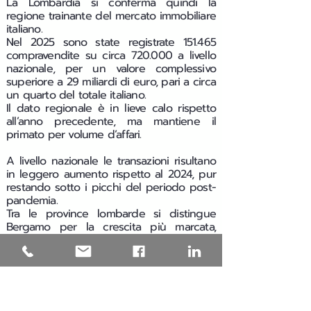
La Lombardia si conferma quindi la
regione trainante del mercato immobiliare
italiano.
Nel 2025 sono state registrate 151.465
compravendite su circa 720.000 a livello
nazionale, per un valore complessivo
superiore a 29 miliardi di euro, pari a circa
un quarto del totale italiano.
Il dato regionale è in lieve calo rispetto
all’anno precedente, ma mantiene il
primato per volume d’affari.
A livello nazionale le transazioni risultano
in leggero aumento rispetto al 2024, pur
restando sotto i picchi del periodo post-
pandemia.
Tra le province lombarde si distingue
Bergamo per la crescita più marcata,
seguita da Cremona, Pavia, Brescia, Como,
Mantova e Monza Brianza. In flessione
moderata risultano invece Lecco, Sondrio,
Milano, Varese e Lodi.
Nel 2025 i prezzi di vendita aumentano in