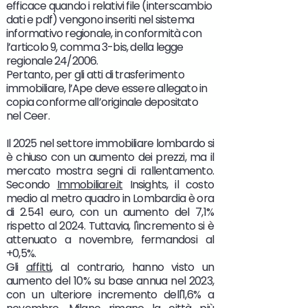
efficace quando i relativi file (interscambio
dati e pdf) vengono inseriti nel sistema
informativo regionale, in conformità con
l’articolo 9, comma 3-bis, della legge
regionale 24/2006.
Pertanto, per gli atti di trasferimento
immobiliare, l’Ape deve essere allegato in
copia conforme all’originale depositato
nel Ceer.
Il 2025 nel settore immobiliare lombardo si
è chiuso con un aumento dei prezzi, ma il
mercato mostra segni di rallentamento.
Secondo
Immobiliare.it
Insights, il costo
medio al metro quadro in Lombardia è ora
di 2.541 euro, con un aumento del 7,1%
rispetto al 2024. Tuttavia, l'incremento si è
attenuato a novembre, fermandosi al
+0,5%.
Gli
affitti
, al contrario, hanno visto un
aumento del 10% su base annua nel 2023,
con un ulteriore incremento dell'1,6% a