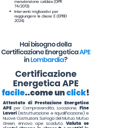
manutenzione caldaia (DPR
74/2013)
Interventi migliorativi per
raggiungere la classe E (EPBD
2024)
Hai bisogno della
Certificazione Energetica
APE
in
Lombardia
?
Certificazione
Energetica APE
facile
..come un
click
!
Attestato di Prestazione Energetica
APE
per Compravendita, Locazione,
Fine
Lavori
(ristrutturazione e riqualificazione) e
Nuove Costruzioni, Surroga del Mutuo, Mutuo
Green, rinnovo ape scaduto.
Valuta se