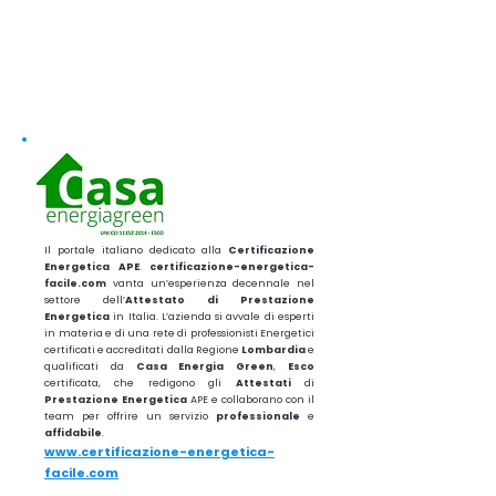
Il portale italiano dedicato alla
Certificazione
Energetica APE
.
certificazione-energetica-
facile.com
vanta un’esperienza decennale nel
settore dell’
Attestato di Prestazione
Energetica
in Italia. L’azienda si avvale di esperti
in materia e di una rete di professionisti Energetici
certificati e accreditati dalla Regione
Lombardia
e
qualificati da
Casa Energia Green
,
Esco
certificata, che redigono gli
Attestati
di
Prestazione
Energetica
APE e collaborano con il
team per offrire un servizio
professionale
e
affidabile
.
www.certificazione-energetica-
facile.com