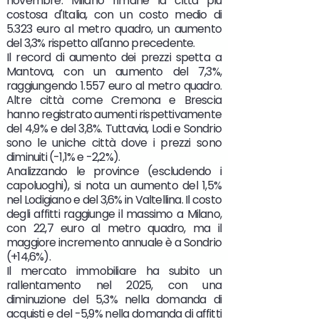
novembre. Milano rimane la città più
costosa d'Italia, con un costo medio di
5.323 euro al metro quadro, un aumento
del 3,3% rispetto all'anno precedente.
Il record di aumento dei prezzi spetta a
Mantova, con un aumento del 7,3%,
raggiungendo 1.557 euro al metro quadro.
Altre città come Cremona e Brescia
hanno registrato aumenti rispettivamente
del 4,9% e del 3,8%. Tuttavia, Lodi e Sondrio
sono le uniche città dove i prezzi sono
diminuiti (-1,1% e -2,2%).
Analizzando le province (escludendo i
capoluoghi), si nota un aumento del 1,5%
nel Lodigiano e del 3,6% in Valtellina. Il costo
degli affitti raggiunge il massimo a Milano,
con 22,7 euro al metro quadro, ma il
maggiore incremento annuale è a Sondrio
(+14,6%).
Il mercato immobiliare ha subito un
rallentamento nel 2025, con una
diminuzione del 5,3% nella domanda di
acquisti e del -5,9% nella domanda di affitti