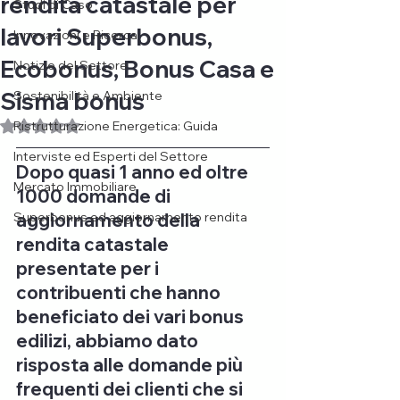
rendita catastale per
Studi di Caso
lavori Superbonus,
Innovazioni e Ricerca
Ecobonus, Bonus Casa e
Notizie del Settore
Sisma bonus
Sostenibilità e Ambiente
Valutazione NaN stelle su 5.
Ristrutturazione Energetica: Guida
Interviste ed Esperti del Settore
Dopo quasi 1 anno ed oltre 
Mercato Immobiliare
1000 domande di 
Superbonus ed aggiornamento rendita
aggiornamento della 
rendita catastale 
presentate per i 
contribuenti che hanno 
beneficiato dei vari bonus 
edilizi, abbiamo dato 
risposta alle domande più 
frequenti dei clienti che si 