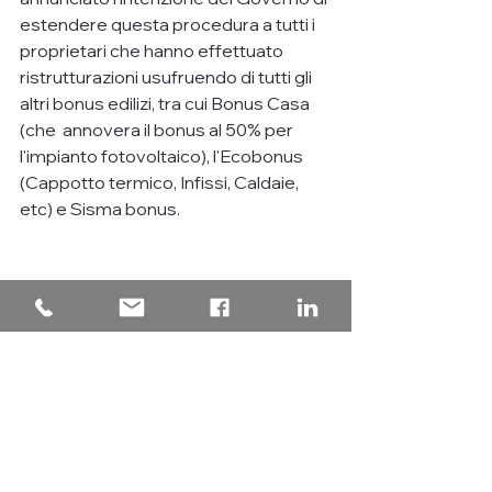
estendere questa procedura a tutti i 
proprietari che hanno effettuato 
ristrutturazioni usufruendo di tutti gli 
altri bonus edilizi, tra cui Bonus Casa 
(che  annovera il bonus al 50% per 
l'impianto fotovoltaico), l'Ecobonus 
(Cappotto termico, Infissi, Caldaie, 
etc) e Sisma bonus.
Richiedi adesso la valutazione gratuita
Tag:
#Superbonus
#RenditaCatastale
#BonusCasa