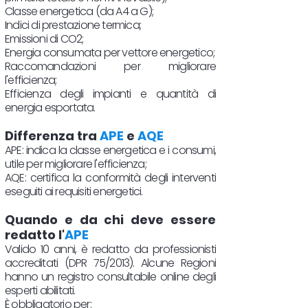
Classe energetica (da A4 a G);
Indici di prestazione termica;
Emissioni di CO2;
Energia consumata per vettore energetico;
Raccomandazioni per migliorare
l'efficienza;
Efficienza degli impianti e quantità di
energia esportata.
Differenza tra
APE
e
AQE
APE: indica la classe energetica e i consumi,
utile per migliorare l'efficienza;
AQE: certifica la conformità degli interventi
eseguiti ai requisiti energetici.
Quando e da chi deve essere
redatto l'
APE
Valido 10 anni, è redatto da professionisti
accreditati (DPR 75/2013). Alcune Regioni
hanno un registro consultabile online degli
esperti abilitati.
È obbligatorio per: