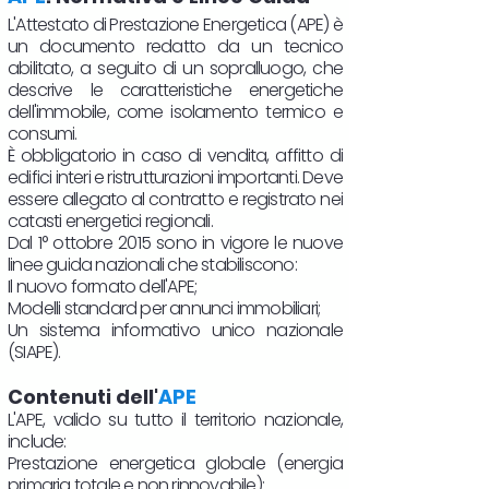
L'Attestato di Prestazione Energetica (APE) è
un documento redatto da un tecnico
abilitato, a seguito di un sopralluogo, che
descrive le caratteristiche energetiche
dell'immobile, come isolamento termico e
consumi.
È obbligatorio in caso di vendita, affitto di
edifici interi e ristrutturazioni importanti. Deve
essere allegato al contratto e registrato nei
catasti energetici regionali.
Dal 1° ottobre 2015 sono in vigore le nuove
linee guida nazionali che stabiliscono:
Il nuovo formato dell'APE;
Modelli standard per annunci immobiliari;
Un sistema informativo unico nazionale
(SIAPE).
Contenuti dell'
APE
L'APE, valido su tutto il territorio nazionale,
include:
Prestazione energetica globale (energia
primaria totale e non rinnovabile);