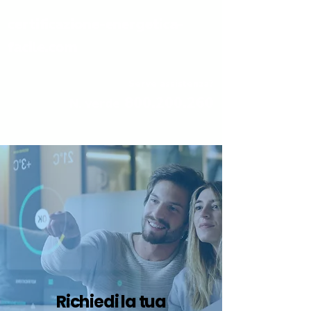
certificazione-energetica-
facile.com
Serve assistenza?
800.200.260
N. verde
Richiedi la tua