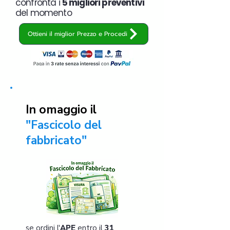
confronta i
5 migliori preventivi
del momento
Ottieni il miglior Prezzo e Procedi
In omaggio il
"Fascicolo del
fabbricato"
se ordini l'
APE
entro il
31