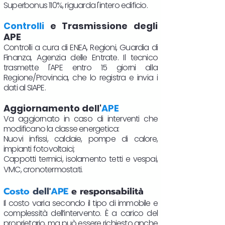
Superbonus 110%, riguarda l'intero edificio.
Controlli
e Trasmissione degli
APE
Controlli a cura di ENEA, Regioni, Guardia di
Finanza, Agenzia delle Entrate. Il tecnico
trasmette l'APE entro 15 giorni alla
Regione/Provincia, che lo registra e invia i
dati al SIAPE.
Aggiornamento dell'
APE
Va aggiornato in caso di interventi che
modificano la classe energetica:
Nuovi infissi, caldaie, pompe di calore,
impianti fotovoltaici;
Cappotti termici, isolamento tetti e vespai,
VMC, cronotermostati.​
Costo
dell'
APE
e responsabilità
Il costo varia secondo il tipo di immobile e
complessità dell’intervento. È a carico del
proprietario, ma può essere richiesto anche