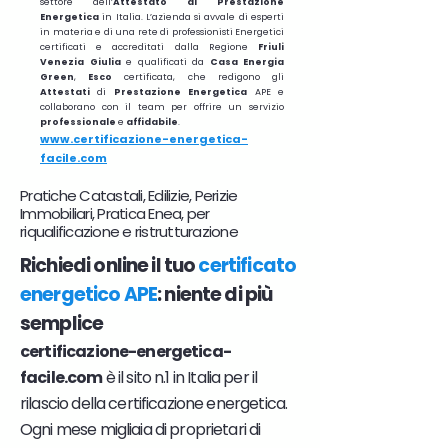
settore dell’
Attestato di Prestazione
Energetica
in Italia. L’azienda si avvale di esperti
in materia e di una rete di professionisti Energetici
certificati e accreditati dalla Regione
Friuli
Venezia Giulia
e qualificati da
Casa Energia
Green
,
Esco
certificata, che redigono gli
Attestati
di
Prestazione
Energetica
APE e
collaborano con il team per offrire un servizio
professionale
e
affidabile
.
www.certificazione-energetica-
facile.com
Pratiche Catastali, Edilizie, Perizie
Immobiliari, Pratica Enea, per
riqualificazione e ristrutturazione
Richiedi online il tuo
certificato
energetico APE
: niente di più
semplice
certificazione-energetica-
facile.com
è il sito n.1 in Italia per il
rilascio della certificazione energetica.
Ogni mese migliaia di proprietari di