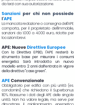
da terzi con sua autorizzazione.
Sanzioni
per chi non possiede
l'
APE
La mancata redazione o consegna dell'APE
comporta, per il proprietario dell'immobile,
sanzioni da 1.000 a 4.000 euro, ridotte per
locazioni brevi.
APE: Nuove
Direttive Europee
Con la Direttiva EPBD, l'APE resterà lo
strumento base per misurare i consumi
energetici. Sarà introdotto un nuovo
modello entro 2 anni dall’entrata in vigore
della direttiva "case green".
APE
Convenzionale
Obbligatorio per edifici con più unità (es.
condomini) che richiedono il Superbonus
110%. Riassume i dati degli APE delle singole
unità. Non ha valore legale, ma serve per
dimostrare il miglioramento energetico