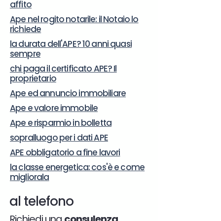
affito
Ape nel rogito notarile: il Notaio lo
richiede
la durata dell'APE? 10 anni quasi
sempre
chi paga il certificato APE? Il
proprietario
Ape ed annuncio immobiliare
Ape e valore immobile
Ape e risparmio in bolletta
sopralluogo per i dati APE
APE obbligatorio a fine lavori
la classe energetica: cos'è e come
migliorala
al telefono
Richiedi una
consulenza