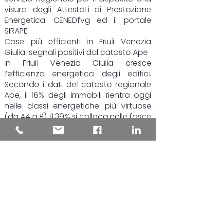
visura degli Attestati di Prestazione
Energetica:
CENEDfvg
ed il portale
SIRAPE
Case più efficienti in Friuli Venezia
Giulia: segnali positivi dal catasto Ape
In Friuli Venezia Giulia cresce
l’efficienza energetica degli edifici.
Secondo i dati del catasto regionale
Ape, il 16% degli immobili rientra oggi
nelle classi energetiche più virtuose
(da A4 a B), il 39% si colloca nelle fasce
intermedie, mentre poco meno del
45% resta nelle classi più energivore, F
e G.
Il dato più rilevante riguarda però gli
ultimi due anni: le certificazioni più
recenti mostrano una chiara
inversione di tendenza. Gli edifici
“green” salgono al 19,4% del totale,
quasi uno su cinque, mentre la quota