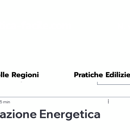
tica-facile.com
N. 
lle Regioni
Pratiche Edilizi
co: consigli
Accedi / Iscri
 5 min
Innovazioni e Ricerca
tazione Energetica
Ristrutturazione Energetica: Guida