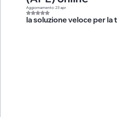
Aggiornamento:
23 apr
Valutazione NaN stelle su 5.
Interviste ed Esperti del Settore
Mercato Immobili
la soluzione veloce per la 
Superbonus ed aggiornamento rendita