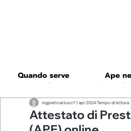
certificazione-energe
Quando serve
Ape ne
All Posts
Tecnologie e Soluzioni
Risparmio Energeti
ingpietroartuso1
1 apr 2024
Tempo di lettura:
Certificazioni Energetiche Norme
Studi di Caso
Attestato di Pres
(APE) online
Notizie del Settore
Sostenibilità e Ambiente