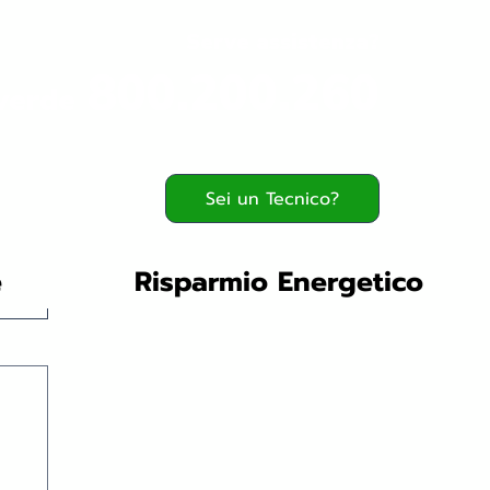
Serve assistenza?
800.200.260
verde
Sei un Tecnico?
e
Risparmio Energetico
viti