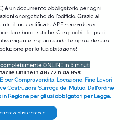
E) è un documento obbligatorio per ogni 
zioni energetiche dell'edificio. Grazie al 
ente il tuo certificato APE senza dover 
cedure burocratiche. Con pochi clic, puoi 
mativa vigente, risparmiando tempo e denaro. 
oluzione per la tua abitazione!
 h completamente ONLINE in 5 minuti
 facile Online in 48/72 h da 89€
E per Compravendita, Locazione, Fine Lavori 
ove Costruzioni, Surroga del Mutuo. Dall'ordine 
in Regione per gli usi obbligatori per Legge.
ori preventivi e procedi