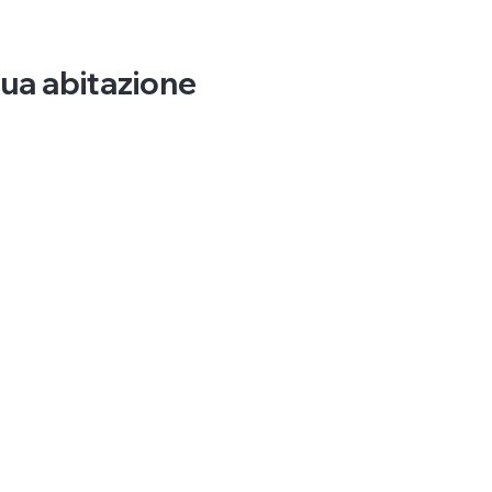
are
tua abitazione