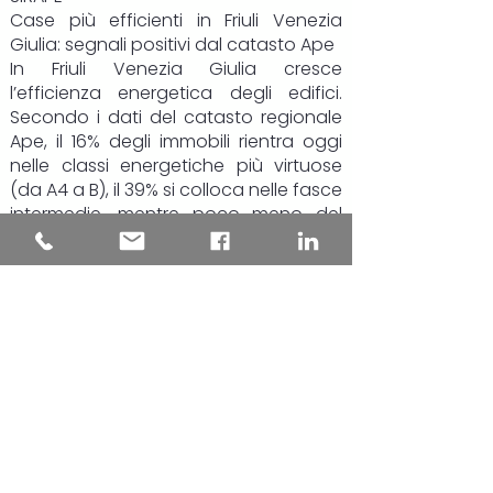
Case più efficienti in Friuli Venezia
Giulia: segnali positivi dal catasto Ape
In Friuli Venezia Giulia cresce
l’efficienza energetica degli edifici.
Secondo i dati del catasto regionale
Ape, il 16% degli immobili rientra oggi
nelle classi energetiche più virtuose
(da A4 a B), il 39% si colloca nelle fasce
intermedie, mentre poco meno del
45% resta nelle classi più energivore, F
e G.
Il dato più rilevante riguarda però gli
ultimi due anni: le certificazioni più
recenti mostrano una chiara
inversione di tendenza. Gli edifici
“green” salgono al 19,4% del totale,
quasi uno su cinque, mentre la quota
di immobili in classe F e G si riduce di
circa 8 punti percentuali, scendendo
al 35,6%.