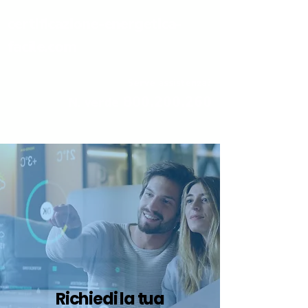
certificazione-energetica-
facile.com
Serve assistenza?
800.200.260
N. verde
Richiedi la tua