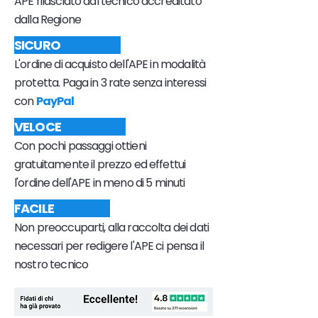
APE rilasciato dal tecnico accreditato
dalla Regione
SICURO
L'ordine di acquisto dell'APE in modalità
protetta. Paga in 3 rate senza interessi
con
PayPal
VELOCE
Con pochi passaggi ottieni
gratuitamente il prezzo ed effettui
l'ordine dell'APE in meno di 5 minuti
FACILE
Non preoccuparti, alla raccolta dei dati
necessari per redigere l'APE ci pensa il
nostro tecnico