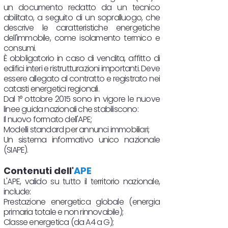
un documento redatto da un tecnico
abilitato, a seguito di un sopralluogo, che
descrive le caratteristiche energetiche
dell'immobile, come isolamento termico e
consumi.
È obbligatorio in caso di vendita, affitto di
edifici interi e ristrutturazioni importanti. Deve
essere allegato al contratto e registrato nei
catasti energetici regionali.
Dal 1° ottobre 2015 sono in vigore le nuove
linee guida nazionali che stabiliscono:
Il nuovo formato dell'APE;
Modelli standard per annunci immobiliari;
Un sistema informativo unico nazionale
(SIAPE).
Contenuti dell'
APE
L'APE, valido su tutto il territorio nazionale,
include:
Prestazione energetica globale (energia
primaria totale e non rinnovabile);
Classe energetica (da A4 a G);