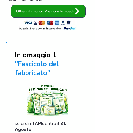
Ottieni il miglior Prezzo e Procedi
In omaggio il
"Fascicolo del
fabbricato"
se ordini l'
APE
entro il
31
Agosto