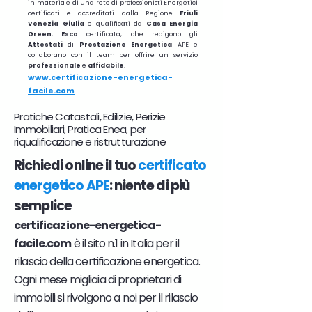
in materia e di una rete di professionisti Energetici
certificati e accreditati dalla Regione
Friuli
Venezia Giulia
e qualificati da
Casa Energia
Green
,
Esco
certificata, che redigono gli
Attestati
di
Prestazione
Energetica
APE e
collaborano con il team per offrire un servizio
professionale
e
affidabile
.
www.certificazione-energetica-
facile.com
Pratiche Catastali, Edilizie, Perizie
Immobiliari, Pratica Enea, per
riqualificazione e ristrutturazione
Richiedi online il tuo
certificato
energetico APE
: niente di più
semplice
certificazione-energetica-
facile.com
è il sito n.1 in Italia per il
rilascio della certificazione energetica.
Ogni mese migliaia di proprietari di
immobili si rivolgono a noi per il rilascio