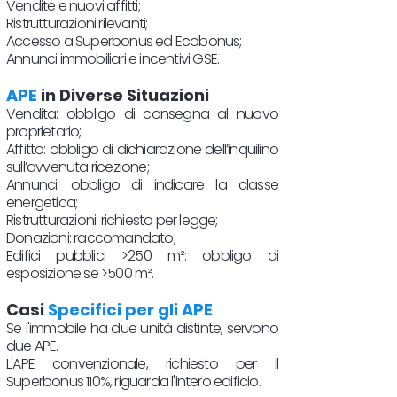
Vendite e nuovi affitti;
Ristrutturazioni rilevanti;
Accesso a Superbonus ed Ecobonus;
Annunci immobiliari e incentivi GSE.
APE
in Diverse Situazioni
Vendita: obbligo di consegna al nuovo
proprietario;
Affitto: obbligo di dichiarazione dell’inquilino
sull’avvenuta ricezione;
Annunci: obbligo di indicare la classe
energetica;
Ristrutturazioni: richiesto per legge;
Donazioni: raccomandato;
Edifici pubblici >250 m²: obbligo di
esposizione se >500 m².
Casi
Specifici per gli APE
Se l'immobile ha due unità distinte, servono
due APE.
L'APE convenzionale, richiesto per il
Superbonus 110%, riguarda l'intero edificio.