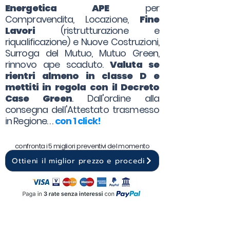
Energetica APE
per
Compravendita, Locazione,
Fine
Lavori
(ristrutturazione e
riqualificazione) e Nuove Costruzioni,
Surroga del Mutuo, Mutuo Green,
rinnovo ape scaduto.
Valuta se
rientri almeno in classe D e
mettiti in regola con il Decreto
Case Green
. Dall'ordine alla
consegna dell'Attestato trasmesso
in Regione. . .
con 1 click!
confronta i 5 migliori preventivi del momento
Ottieni il miglior prezzo e procedi