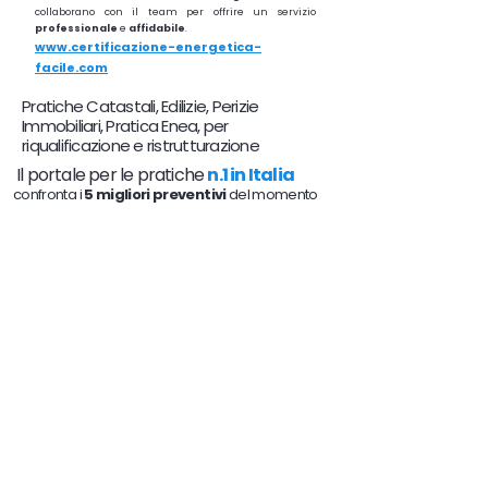
collaborano con il team per offrire un servizio
professionale
e
affidabile
.
www.certificazione-energetica-
facile.com
Pratiche Catastali, Edilizie, Perizie
Immobiliari, Pratica Enea, per
riqualificazione e ristrutturazione
Il portale per le pratiche
n.1 in Italia
confronta i
5 migliori preventivi
del momento