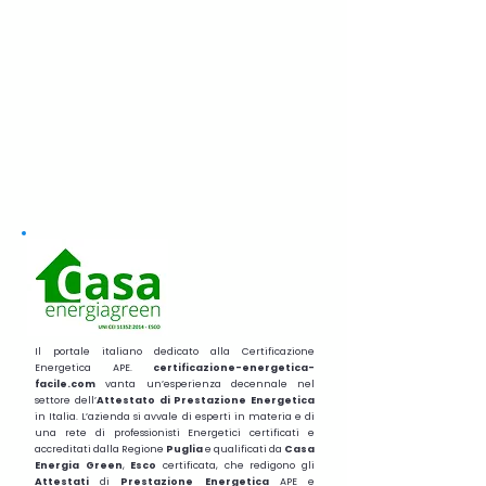
Il portale italiano dedicato alla Certificazione
Energetica APE.
certificazione-energetica-
facile.com
vanta un’esperienza decennale nel
settore dell’
Attestato di Prestazione Energetica
in Italia. L’azienda si avvale di esperti in materia e di
una rete di professionisti Energetici certificati e
accreditati dalla Regione
Puglia
e qualificati da
Casa
Energia Green
,
Esco
certificata, che redigono gli
Attestati
di
Prestazione
Energetica
APE e