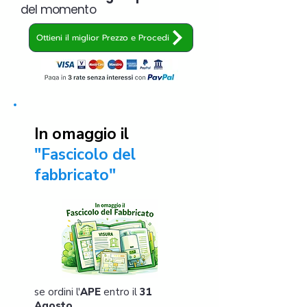
del momento
Ottieni il miglior Prezzo e Procedi
In omaggio il
"Fascicolo del
fabbricato"
se ordini l'
APE
entro il
31
Agosto