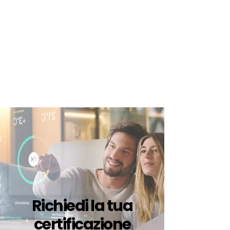
certificazione-energetica-
facile.com
Serve assistenza?
800.200.260
N. verde
Richiedi la tua
certificazione