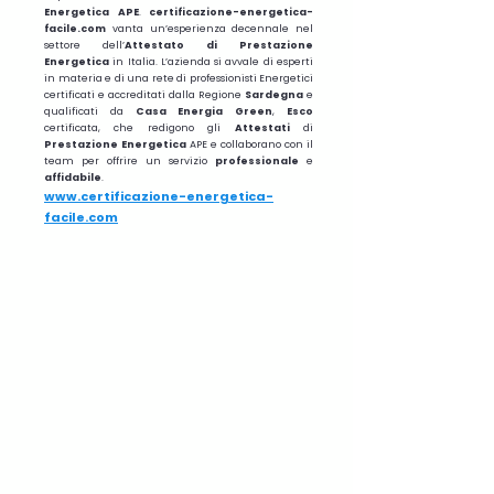
Energetica APE
.
certificazione-energetica-
facile.com
vanta un’esperienza decennale nel
settore dell’
Attestato di Prestazione
Energetica
in Italia. L’azienda si avvale di esperti
in materia e di una rete di professionisti Energetici
certificati e accreditati dalla Regione
Sardegna
e
qualificati da
Casa Energia Green
,
Esco
certificata, che redigono gli
Attestati
di
Prestazione
Energetica
APE e collaborano con il
team per offrire un servizio
professionale
e
affidabile
.
www.certificazione-energetica-
facile.com