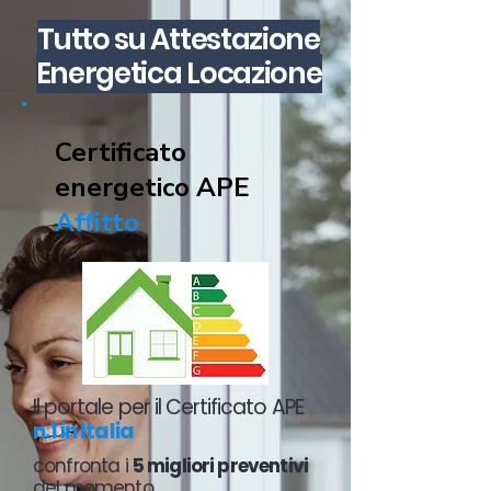
Tutto su Attestazione
Energetica Locazione
Certificato
energetico APE
Affitto
Il portale per il Certificato APE
n.1 in Italia
confronta i
5 migliori preventivi
del momento