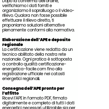
Dopo la conferma dell’ordine,
verifichiamo i dati forniti e
organizziamo il sopralluogo o il video-
rilievo. Qualora non fosse possibile
effettuare il rilievo diretto, ti
proponiamo soluzioni alternative
pienamente conformi alla normativa.
Elaborazione
dell’
APE
e deposito
regionale
La certificazione viene redatta da un
tecnico abilitato della nostra rete
nazionale. Ogni pratica è sottoposta
a controllo qualità certificazione-
energetica-facile.com fino alla
registrazione ufficiale nei catasti
i.
energetici regional
Consegna
dell’
APE
pronto per
l’
affitto
Ricevi l’APE in formato PDF, firmato
digitalmente e completo di tutti i dati
energetici necessari, utilizzabile sia per