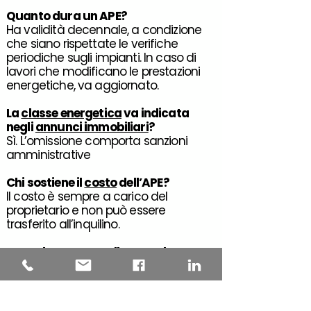
Quanto dura
un APE?
Ha validità decennale, a condizione
che siano rispettate le verifiche
periodiche sugli impianti. In caso di
lavori che modificano le prestazioni
energetiche, va aggiornato.
La
classe energetica
va indicata
negli
annunci immobiliari
?
Sì. L’omissione comporta sanzioni
amministrative
Chi sostiene il
costo
dell’
APE
?
Il costo è sempre a carico del
proprietario e non può essere
trasferito all’inquilino.
L’
APE
deve essere
allegato
al
contratto di affitto
?
Non è obbligatorio allegarlo
fisicamente, ma è necessario
consegnarne copia all’inquilino e