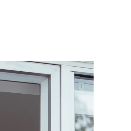
certificazione-energetica-
facile.com
Serve assistenza?
800.200.260
N. verde