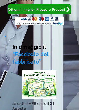
Ottieni il miglior Prezzo e Procedi
In omaggio il
"Fascicolo del
fabbricato"
se ordini l'
APE
entro il
31
Agosto