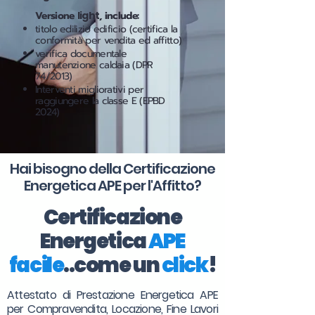
Versione
light
, include:
titolo edilizio edificio (certifica la
conformità per vendita ed affitto)
verifica documentale
manutenzione caldaia (DPR
74/2013)
Interventi migliorativi per
raggiungere la classe E (EPBD
2024)
Hai bisogno della Certificazione
Energetica APE per l'
Affitto
?
Certificazione
Energetica
APE
facile
..come un
click
!
Attestato di Prestazione Energetica APE
per Compravendita, Locazione, Fine Lavori