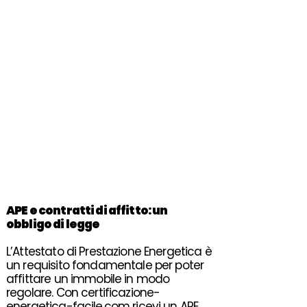
APE
e contratti di
affitto
: un
obbligo di legge
L’Attestato di Prestazione Energetica è
un requisito fondamentale per poter
affittare un immobile in modo
regolare. Con certificazione-
energetica-facile.com ricevi un APE