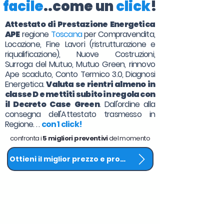
facile
..come un
click
!
Attestato di Prestazione Energetica
APE
regione
Toscana
per Compravendita,
Locazione,
Fine Lavori
(ristrutturazione e
riqualificazione), Nuove Costruzioni,
Surroga del Mutuo, Mutuo Green, rinnovo
Ape scaduto, Conto Termico 3.0, Diagnosi
Energetica.
Valuta se rientri almeno in
classe D e mettiti subito in regola con
il Decreto Case Green
. Dall'ordine alla
consegna dell'Attestato trasmesso in
Regione. . .
con 1 click!
confronta i
5 migliori preventivi
del momento
Ottieni il miglior prezzo e procedi