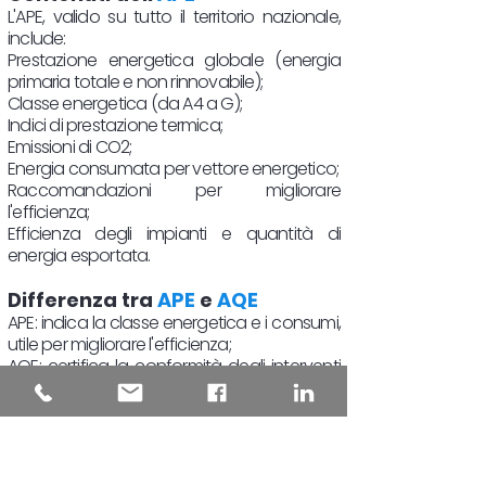
L'APE, valido su tutto il territorio nazionale,
include:
Prestazione energetica globale (energia
primaria totale e non rinnovabile);
Classe energetica (da A4 a G);
Indici di prestazione termica;
Emissioni di CO2;
Energia consumata per vettore energetico;
Raccomandazioni per migliorare
l'efficienza;
Efficienza degli impianti e quantità di
energia esportata.
Differenza tra
APE
e
AQE
APE: indica la classe energetica e i consumi,
utile per migliorare l'efficienza;
AQE: certifica la conformità degli interventi
eseguiti ai requisiti energetici.
Quando e da chi deve essere
redatto l'
APE
Valido 10 anni, è redatto da professionisti