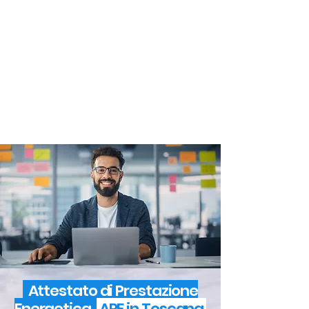
certificazione-energetica-
facile.com
Serve assistenza?
800.200.260
N. verde
Attestato di Prestazione
Energetica
APE in Toscana