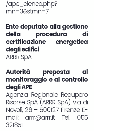
/ape_elenco.php?
mn=3&stmn=7
Ente deputato alla gestione
della procedura di
certificazione energetica
degli edifici
ARRR SpA
Autorità preposta al
monitoraggio e al controllo
degli APE
Agenzia Regionale Recupero
Risorse SpA (ARRR SpA) Via di
Novoli, 26 – 500127 Firenze E-
mail:
arrr@arrr.it
Tel.
055
321851