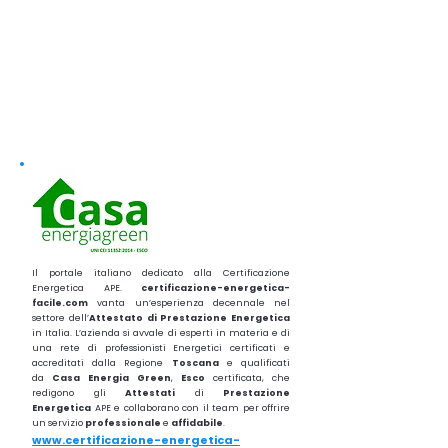
Il portale italiano dedicato alla Certificazione
Energetica APE.
certificazione-energetica-
facile.com
vanta un’esperienza decennale nel
settore dell’
Attestato di Prestazione Energetica
in Italia. L’azienda si avvale di esperti in materia e di
una rete di professionisti Energetici certificati e
accreditati dalla Regione
Toscana
e qualificati
da
Casa Energia Green
,
Esco
certificata, che
redigono gli
Attestati
di
Prestazione
Energetica
APE e collaborano con il team per offrire
un servizio
professionale
e
affidabile
.
www.certificazione-energetica-