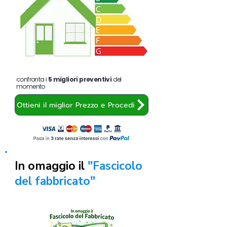
confronta i
5 migliori preventivi
del
momento
Ottieni il miglior Prezzo e Procedi
In omaggio il
"Fascicolo
del fabbricato"