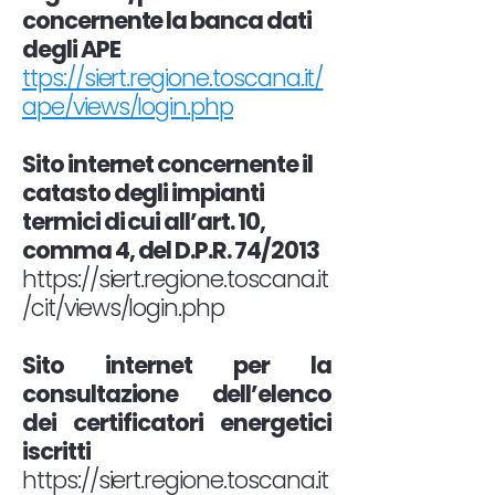
concernente la banca dati
degli APE
ttps://siert.regione.toscana.it/
ape/views/login.php
Sito internet concernente il
catasto degli impianti
termici di cui all’art. 10,
comma 4, del D.P.R. 74/2013
https://siert.regione.toscana.it
/cit/views/login.php
Sito internet per la
consultazione dell’elenco
dei certificatori energetici
iscritti
https://siert.regione.toscana.it