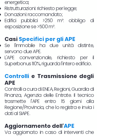
energetica;
Ristrutturazioni: richiesto per legge;
Donazioni: raccomandato;
Edifici pubblici >250 m²: obbligo di
esposizione se >500 m².
Casi
Specifici per gli APE
Se l'immobile ha due unità distinte,
servono due APE.
L'APE convenzionale, richiesto per il
Superbonus 110%, riguarda l'intero edificio.
Controlli
e Trasmissione degli
APE
Controlli a cura di ENEA, Regioni, Guardia di
Finanza, Agenzia delle Entrate. Il tecnico
trasmette l'APE entro 15 giorni alla
Regione/Provincia, che lo registra e invia i
dati al SIAPE.
Aggiornamento dell'
APE
Va aggiornato in caso di interventi che