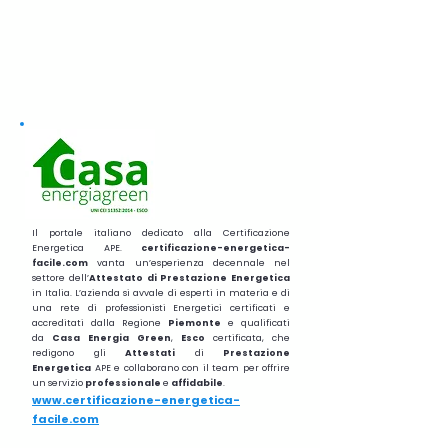
Il portale italiano dedicato alla Certificazione
Energetica APE.
certificazione-energetica-
facile.com
vanta un’esperienza decennale nel
settore dell’
Attestato di Prestazione Energetica
in Italia. L’azienda si avvale di esperti in materia e di
una rete di professionisti Energetici certificati e
accreditati dalla Regione
Piemonte
e qualificati
da
Casa Energia Green
,
Esco
certificata, che
redigono gli
Attestati
di
Prestazione
Energetica
APE e collaborano con il team per offrire
un servizio
professionale
e
affidabile
.
www.certificazione-energetica-
facile.com