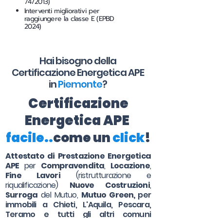
74/2013)
Interventi migliorativi per
raggiungere la classe E (EPBD
2024)
Hai bisogno della
Certificazione Energetica APE
in
Piemonte
?
Certificazione
Energetica APE
facile..
come un
click
!
Attestato di Prestazione Energetica
APE
per
Compravendita
,
Locazione
,
Fine Lavori
(ristrutturazione e
riqualificazione)
Nuove Costruzioni
,
Surroga
del Mutuo,
Mutuo Green,
per
immobili a Chieti, L'Aquila, Pescara,
Teramo e tutti gli altri comuni