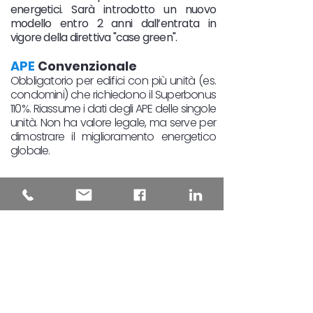
energetici. Sarà introdotto un nuovo
modello entro 2 anni dall’entrata in
vigore della direttiva "case green".
APE
Convenzionale
Obbligatorio per edifici con più unità (es.
condomini) che richiedono il Superbonus
110%. Riassume i dati degli APE delle singole
unità. Non ha valore legale, ma serve per
dimostrare il miglioramento energetico
globale.
Richiedi il Certificato Energetico APE
in Piemonte
Se stai cercando la Certificazione
Energetica per la tua casa o immobile in
Piemonte, sei nel posto giusto. Abbiamo
certificatori energetici qualificati in tutte le
province piemontesi, da Torino a Cuneo
,
da Asti a Novara. Assicurati di ottenere il