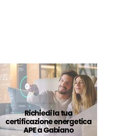
certificazione-energetica-
facile.com
Serve assistenza?
800.200.260
N. verde
Richiedi la tua
certificazione energetica
APE a Gabiano