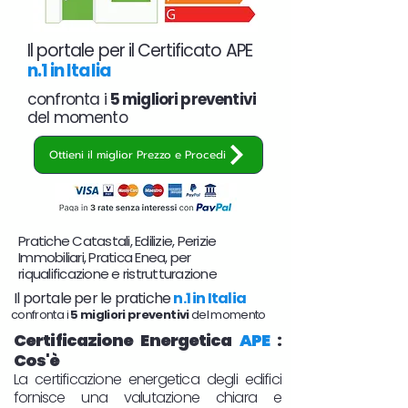
Il portale per il Certificato APE
n.1 in Italia
confronta i
5 migliori preventivi
del momento
Ottieni il miglior Prezzo e Procedi
Pratiche Catastali, Edilizie, Perizie
Immobiliari, Pratica Enea, per
riqualificazione e ristrutturazione
Il portale per le pratiche
n.1 in Italia
confronta i
5 migliori preventivi
del momento
Certificazione Energetica
APE
:
Cos'è
La certificazione energetica degli edifici
fornisce una valutazione chiara e