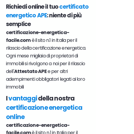
Richiedi online il tuo
certificato
energetico APE
: niente di più
semplice
certificazione-energetica-
facile.com
è il sito n.1 in Italia per il
rilascio della certificazione energetica.
Ogni mese migliaia di proprietari di
immobili si rivolgono a noi per il rilascio
dell'
Attestato APE
e per altri
adempimenti obbligatori legati ai loro
immobili
I
vantaggi
della nostra
certificazione energetica
online
certificazione-energetica-
facile.com
è il sito n.1 in Italia per il