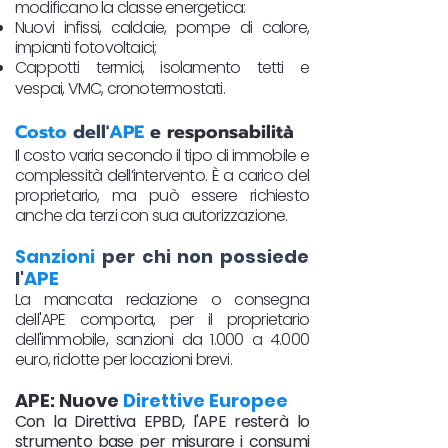
modificano la classe energetica:
Nuovi infissi, caldaie, pompe di calore,
impianti fotovoltaici;
Cappotti termici, isolamento tetti e
vespai, VMC, cronotermostati.​
Costo
dell'
APE
e responsabilità
Il costo varia secondo il tipo di immobile e
complessità dell’intervento. È a carico del
proprietario, ma può essere richiesto
anche da terzi con sua autorizzazione.
Sanzioni
per chi non possiede
l'
APE
La mancata redazione o consegna
dell'APE comporta, per il proprietario
dell'immobile, sanzioni da 1.000 a 4.000
euro, ridotte per locazioni brevi.
APE: Nuove
Direttive Europee
Con la Direttiva EPBD, l'APE resterà lo
strumento base per misurare i consumi