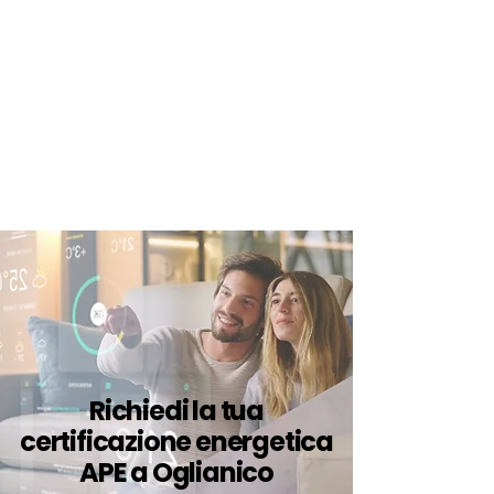
certificazione-energetica-
facile.com
Serve assistenza?
800.200.260
N. verde
Richiedi la tua
certificazione energetica
APE a Oglianico