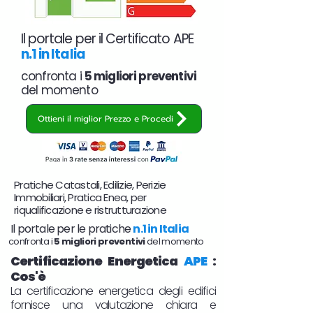
Il portale per il Certificato APE
n.1 in Italia
confronta i
5 migliori preventivi
del momento
Ottieni il miglior Prezzo e Procedi
Pratiche Catastali, Edilizie, Perizie
Immobiliari, Pratica Enea, per
riqualificazione e ristrutturazione
Il portale per le pratiche
n.1 in Italia
confronta i
5 migliori preventivi
del momento
Certificazione Energetica
APE
:
Cos'è
La certificazione energetica degli edifici
fornisce una valutazione chiara e