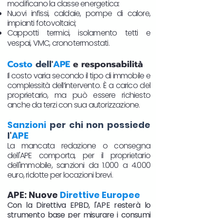
modificano la classe energetica:
Nuovi infissi, caldaie, pompe di calore,
impianti fotovoltaici;
Cappotti termici, isolamento tetti e
vespai, VMC, cronotermostati.​
Costo
dell'
APE
e responsabilità
Il costo varia secondo il tipo di immobile e
complessità dell’intervento. È a carico del
proprietario, ma può essere richiesto
anche da terzi con sua autorizzazione.
Sanzioni
per chi non possiede
l'
APE
La mancata redazione o consegna
dell'APE comporta, per il proprietario
dell'immobile, sanzioni da 1.000 a 4.000
euro, ridotte per locazioni brevi.
APE: Nuove
Direttive Europee
Con la Direttiva EPBD, l'APE resterà lo
strumento base per misurare i consumi