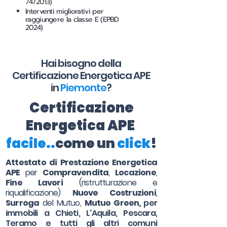
74/2013)
Interventi migliorativi per
raggiungere la classe E (EPBD
2024)
Hai bisogno della
Certificazione Energetica APE
in
Piemonte
?
Certificazione
Energetica APE
facile..
come un
click
!
Attestato di Prestazione Energetica
APE
per
Compravendita
,
Locazione
,
Fine Lavori
(ristrutturazione e
riqualificazione)
Nuove Costruzioni
,
Surroga
del Mutuo,
Mutuo Green,
per
immobili a Chieti, L'Aquila, Pescara,
Teramo e tutti gli altri comuni