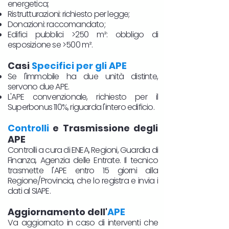
energetica;
Ristrutturazioni: richiesto per legge;
Donazioni: raccomandato;
Edifici pubblici >250 m²: obbligo di
esposizione se >500 m².
Casi
Specifici per gli APE
Se l'immobile ha due unità distinte,
servono due APE.
L'APE convenzionale, richiesto per il
Superbonus 110%, riguarda l'intero edificio.
Controlli
e Trasmissione degli
APE
Controlli a cura di ENEA, Regioni, Guardia di
Finanza, Agenzia delle Entrate. Il tecnico
trasmette l'APE entro 15 giorni alla
Regione/Provincia, che lo registra e invia i
dati al SIAPE.
Aggiornamento dell'
APE
Va aggiornato in caso di interventi che