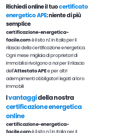
Richiedi online il tuo
certificato
energetico APE
: niente di più
semplice
certificazione-energetica-
facile.com
è il sito n.1 in Italia per il
rilascio della certificazione energetica.
Ogni mese migliaia di proprietari di
immobili si rivolgono a noi per il rilascio
dell'
Attestato APE
e per altri
adempimenti obbligatori legati ai loro
immobili
I
vantaggi
della nostra
certificazione energetica
online
certificazione-energetica-
facile.com
è il sito n.1 in Italia per il