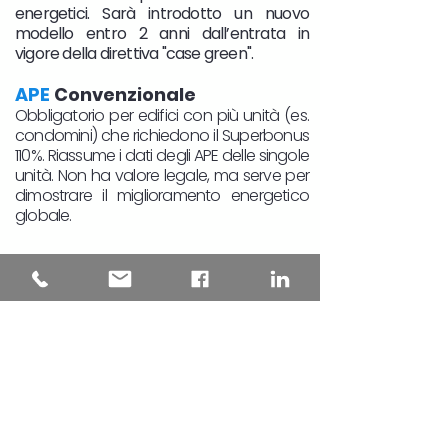
energetici. Sarà introdotto un nuovo
modello entro 2 anni dall’entrata in
vigore della direttiva "case green".
APE
Convenzionale
Obbligatorio per edifici con più unità (es.
condomini) che richiedono il Superbonus
110%. Riassume i dati degli APE delle singole
unità. Non ha valore legale, ma serve per
dimostrare il miglioramento energetico
globale.
Richiedi il Certificato Energetico APE
in Piemonte
Se stai cercando la Certificazione
Energetica per la tua casa o immobile in
Piemonte, sei nel posto giusto. Abbiamo
certificatori energetici qualificati in tutte le
province piemontesi, da Torino a Cuneo
,
da Asti a Novara. Assicurati di ottenere il