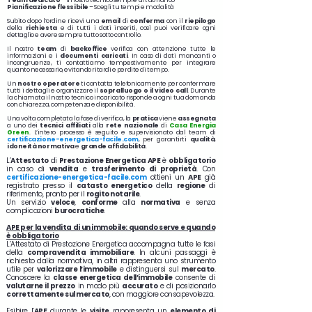
Team dedicato
– Il nostro tecnico sempre al tuo fianco
Pianificazione flessibile
– Scegli tu tempi e modalità
Subito dopo l’ordine ricevi una
email
di
conferma
con il
riepilogo
della
richiesta
e di tutti i dati inseriti, così puoi verificare ogni
dettaglio e avere sempre tutto sotto controllo.
Il nostro
team
di
backoffice
verifica con attenzione tutte le
informazioni e i
documenti caricati
. In caso di dati mancanti o
incongruenze, ti contattiamo tempestivamente per integrare
quanto necessario, evitando ritardi e perdite di tempo.
Un
nostro operatore
ti contatta telefonicamente per confermare
tutti i dettagli e organizzare il
sopralluogo o il video call
. Durante
la chiamata il nostro tecnico incaricato risponde a ogni tua domanda
con chiarezza, competenza e disponibilità.
Una volta completata la fase di verifica, la
pratica
viene
assegnata
a uno dei
tecnici affiliati
alla
rete
nazionale
di
Casa Energia
Green
. L’intero processo è seguito e supervisionato dal team di
certificazione-energetica-facile.com
, per garantirti
qualità
,
idoneità normativa
e
grande affidabilità
.
L’
Attestato
di
Prestazione Energetica APE
è
obbligatorio
in caso di
vendita
e
trasferimento di proprietà
. Con
certificazione-energetica-facile.com
ottieni un
APE
già
registrato presso il
catasto energetico
della
regione
di
riferimento, pronto per il
rogito notarile
.
Un servizio
veloce
,
conforme
alla
normativa
e senza
complicazioni
burocratiche
.
APE per la vendita di un immobile: quando serve e quando
è obbligatorio
L’Attestato di Prestazione Energetica accompagna tutte le fasi
della
compravendita immobiliare
. In alcuni passaggi è
richiesto dalla normativa, in altri rappresenta uno strumento
utile per
valorizzare l’immobile
e distinguersi sul
mercato
.
Conoscere la
classe energetica dell’immobile
consente di
valutarne il prezzo
in modo più
accurato
e di posizionarlo
correttamente sul mercato
, con maggiore consapevolezza.
Esibire l’
APE
durante le
visite
rappresenta un
elemento di