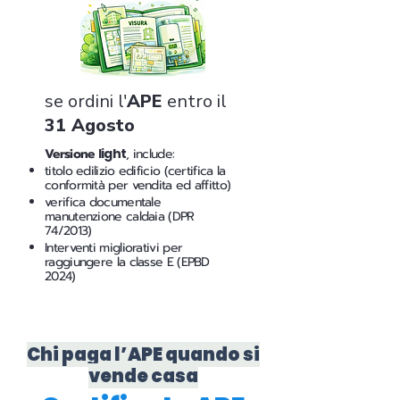
se ordini l'
APE
entro il
31 Agosto
Versione
light
, include:
titolo edilizio edificio (certifica la
conformità per vendita ed affitto)
verifica documentale
manutenzione caldaia (DPR
74/2013)
Interventi migliorativi per
raggiungere la classe E (EPBD
2024)
Chi paga l’APE quando si
vende casa