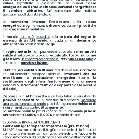
valore
, soprattutto in presenza di una
buona classe
energetica, ce si traduce in bassi consumi energetici per
il comfort abitativo.
Un’informazione che rafforza
trasparenza, affidabilità e fiducia.
La
normativa impone
l’
indicazione
della
classe
energetica
in ogni
annuncio di vendita
, sia per i
privati
che
per le
agenzie immobiliari
.
Il
notaio
non può procedere
alla
stipula del rogito
in
assenza di un APE valido
: si tratta di un
documento
obbligatorio
previsto dalla
legge
.
Il
rogito notarile
non può essere stipulato
senza un APE
valido
: il
notaio
è tenuto
ad
allegarlo all’atto
o a
indicarne
gli estremi
.
In assenza del certificato
, l’atto
può essere nullo
o
comportare
sanzioni rilevanti
.
L’
APE
ha una
validità di 10 anni
, ma deve essere
rinnovato
se sull’immobile vengono effettuati
interventi che ne
modificano la prestazione energetica
(come la
sostituzione degli infissi
, l’
installazione di una nuova
caldaia
o l’
isolamento termico a cappotto delle pareti o
dei solai
).
Disporre di un
APE corretto
e veritiero
tutela il venditore
da
possibili contestazioni
successive alla vendita.
Dichiarare
una classe energetica errata
può infatti generare
richieste di
risarcimento
da parte dell’
acquirente
.
Le
sanzioni previste
per la vendita di un
immobile
privo di
APE
vanno da
3.000 €
a
18.000 €
, a seconda dei casi.
LE DOMANDE TIPICHE DEI NOISTRI CLIENTI
L’APE è obbligatorio per il compromesso (preliminare)?
Sì. L’APE deve essere disponibile già al momento della firma del
contratto preliminare. La normativa prevede che l’acquirente
venga informato sulla prestazione energetica dell’immobile fin