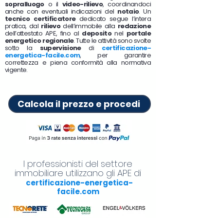
sopralluogo
o il
video-rilievo
, coordinandoci
anche con eventuali indicazioni del
notaio
. Un
tecnico certificatore
dedicato segue l’intera
pratica, dal
rilievo
dell’immobile alla
redazione
dell’attestato APE, fino al
deposito
nel
portale
energetico regionale
. Tutte le attività sono svolte
sotto la
supervisione
di
certificazione-
energetica-facile.com
, per garantire
correttezza e piena conformità alla normativa
vigente.
Calcola il prezzo e procedi
I professionisti del settore
immobiliare utilizzano gli APE di
certificazione-energetica-
facile.com