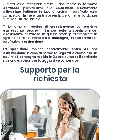
Qualora fosse necessario anche il documento in
formato
cartaceo
, provvediamo alla
spedizione
direttamente
all’
indirizzo indicato
in fase di ordine. Il certificato sarà
completo di
firme
e
timbri previsti
, pienamente valido per
qualsiasi utilizzo ufficiale.
Ti forniamo un
codice di tracciamento
del
corriere
espresso
per seguire in
tempo reale
la
spedizione
del
documento
cartaceo
. In questo modo puoi conoscere in
ogni momento lo
stato della consegna
, fino all’
arrivo
del
certificato a
destinazione
.
La
spedizione
avviene generalmente
entro 48 ore
dall’evasione
. In caso di necessità
urgenti
, è disponibile un
servizio di
consegna rapida in 24 ore su tutto il territorio
nazionale, con un costo aggiuntivo contenuto
.
Supporto
per la
richiesta