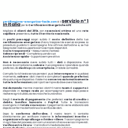
servizio n° 1
certificazione-energetica-facile.com
è il
in Italia
per le
Certificazioni Energetiche APE
Migliaia di
clienti dal 2014
, con
recensioni
ottime
ed una
rete
capillare
presente su
tutto il territorio nazionale.
In
pochi passaggi
scopri subito il
costo definitivo
della tua
certificazione energetica
: chiaro, trasparente e senza sorprese. La
procedura guidata ti accompagna fino all’invio dell’ordine e, se hai
bisogno del nostro supporto siamo sempre disponibili.
Costo trasparente
– Nessun extra inatteso
Salva e riprendi
– Completa quando vuoi
Assistenza rapida
– Supporto sempre attivo
Non è necessario
avere subito tutti i
dati
a disposizione. Puoi
avviare la compilazione,
salvare
i tuoi progressi e riprendere quando
preferisci, da
desktop
o da
smartphone
, in totale comodità.
Compila la richiesta senza pensieri: puoi
interrompere
in qualsiasi
momento,
salvare
i dati inseriti e completarli
quando preferisci
,
da qualunque dispositivo. Il sistema
conserva automaticamente
tutte le informazioni
, così riparti sempre da dove avevi lasciato.
Hai domande
mentre inserisci i dati? Il nostro
team
di
supporto
è
disponibile in
tempo reale
per accompagnarti passo dopo passo e
risolvere ogni dubbio, sia tecnico che burocratico.
Scegli il
metodo di pagamento
che preferisci:
carta di credito
o
debito
,
bonifico bancario
o
PayPal
. Tutte le transazioni
avvengono in
totale sicurezza
e il pagamento viene elaborato solo
dopo la conferma dell’ordine e la verifica dei dati.
Dopo la
conferma dell’ordine
, il nostro team ti contatta
direttamente per verificare insieme le
informazioni inserite
e
organizzare il sopralluogo o il video-rilievo
. Ti accompagniamo
in ogni fase del processo, con comunicazioni chiare e senza imprevisti.
Verifica entro 24 ore
– Controllo immediato dei dati