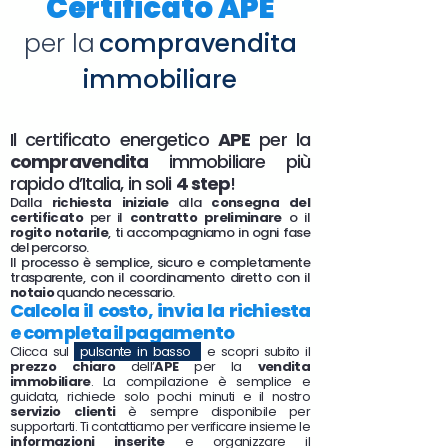
Certificato APE
per la
compravendita
immobiliare
Il certificato energetico
APE
per la
compravendita
immobiliare più
rapido d’Italia, in soli
4 step
!
Dalla
richiesta iniziale
alla
consegna del
certificato
per il
contratto preliminare
o il
rogito notarile
, ti accompagniamo in ogni fase
del percorso.
Il processo è semplice, sicuro e completamente
trasparente, con il coordinamento diretto con il
notaio
quando necessario.
Calcola il costo, invia la richiesta
e completa il pagamento
Clicca sul
pulsante in basso
e scopri subito il
prezzo chiaro
dell’
APE
per la
vendita
immobiliare
. La compilazione è semplice e
guidata, richiede solo pochi minuti e il nostro
servizio clienti
è sempre disponibile per
supportarti. Ti contattiamo per verificare insieme le
informazioni inserite
e organizzare il