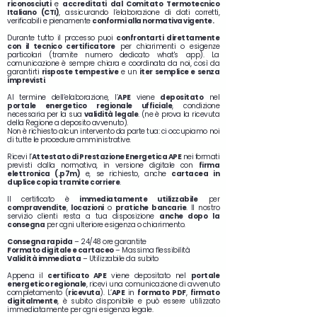
riconosciuti
e
accreditati dal Comitato Termotecnico
Italiano (CTI)
, assicurando l’elaborazione di dati corretti,
verificabili e pienamente
conformi alla normativa vigente.
Durante tutto il processo puoi
confrontarti direttamente
con il tecnico certificatore
per chiarimenti o esigenze
particolari (tramite numero dedicato what's app). La
comunicazione è sempre chiara e coordinata da noi, così da
garantirti
risposte tempestive
e un
iter semplice e senza
imprevisti
.
Al termine dell’elaborazione, l’
APE
viene
depositato
nel
portale energetico regionale ufficiale
, condizione
necessaria per la sua
validità legale
. (ne è prova la ricevuta
della Regione a deposito avvenuto).
Non è richiesto alcun intervento da parte tua: ci occupiamo noi
di tutte le procedure amministrative.
Ricevi l’
Attestato di Prestazione Energetica APE
nei formati
previsti dalla normativa, in versione digitale con
firma
elettronica (.p7m)
e, se richiesto, anche
cartacea in
duplice copia tramite corriere
.
Il certificato è
immediatamente utilizzabile
per
compravendite
,
locazioni
o
pratiche bancarie
. Il nostro
servizio clienti resta a tua disposizione
anche dopo la
consegna
per ogni ulteriore esigenza o chiarimento.
Consegna rapida
– 24/48 ore garantite
Formato digitale e cartaceo
– Massima flessibilità
Validità immediata
– Utilizzabile da subito
Appena il
certificato APE
viene depositato nel
portale
energetico regionale
, ricevi una comunicazione di avvenuto
completamento (
ricevuta
). L’
APE
in
formato PDF
,
firmato
digitalmente
, è subito disponibile e può essere utilizzato
immediatamente per ogni esigenza legale.