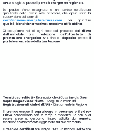
APE
e lo registra presso il
portale energetico regionale
.
La pratica viene assegnata a un tecnico certificatore
qualificato della nostra rete nazionale, che opera sotto la
supervisione del team di
certificazione-energetica-facile.com
, per garantire
qualità
,
idoneità normativa
e
massima affidabilità
.
Ci occupiamo noi di ogni fase del processo: dal
rilievo
dell’immobile
alla
redazione dell’attestato
di
prestazione energetica APE
, fino al
deposito
presso il
portale energetico della tua Regione
.
Tecnici accreditati
– Rete nazionale di Casa Energia Green
Sopralluogo o video-rilievo
– Scegli tu la modalità
Registrazione ufficiale dell'APE
– Direttamente in Regione
Il
tecnico
esegue il
sopralluogo in presenza o il video-
rilievo
, concordando con te tempi e modalità. Se non puoi
essere presente, gestiamo l’intera attività da
remoto
,
tenendoti costantemente aggiornato sull’avanzamento.
Il
tecnico certificatore
redige l’
APE
utilizzando
software