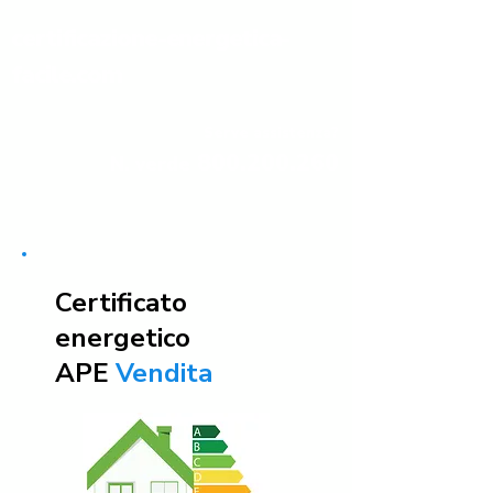
certificazione-energetica-
facile.com
Serve assistenza?
800.200.260
N. verde
Certificato
energetico
APE
Vendita