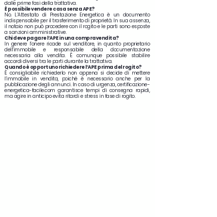
dalle prime fasi della trattativa.
È possibile vendere casa senza APE?
No. L’Attestato di Prestazione Energetica è un documento
indispensabile per il trasferimento di proprietà. In sua assenza,
il notaio non può procedere con il rogito e le parti sono esposte
a sanzioni amministrative.
Chi deve pagare l’APE in una compravendita?
In genere l’onere ricade sul venditore, in quanto proprietario
dell’immobile e responsabile della documentazione
necessaria alla vendita. È comunque possibile stabilire
accordi diversi tra le parti durante la trattativa.
Quando è opportuno richiedere l’APE prima del rogito?
È consigliabile richiederlo non appena si decide di mettere
l’immobile in vendita, poiché è necessario anche per la
pubblicazione degli annunci. In caso di urgenza, certificazione-
energetica-facile.com garantisce tempi di consegna rapidi,
ma agire in anticipo evita ritardi e stress in fase di rogito.