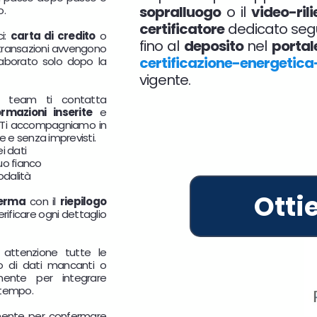
sopralluogo
o il
video-ril
o.
certificatore
dedicato segue
ci:
carta di credito
o
fino al
deposito
nel
portal
 transazioni avvengono
certificazione-energetica
aborato solo dopo la
vigente.
ro team ti contatta
ormazioni inserite
e
 Ti accompagniamo in
e e senza imprevisti.
i dati
uo fianco
odalità
Otti
erma
con il
riepilogo
 verificare ogni dettaglio
n attenzione tutte le
so di dati mancanti o
mente per integrare
 tempo.
mente per confermare