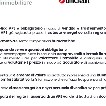
etica APE
è
obbligatorio
in caso di
vendita
e
trasferimento
n
APE
già registrato presso il
catasto energetico
della
region
ormativa
e senza complicazioni
burocratiche
.
: quando serve e quando è obbligatorio
ica accompagna tutte le fasi della
compravendita immobiliar
no strumento utile per
valorizzare l’immobile
e distinguersi 
te di
valutarne il prezzo
in modo più
accurato
e di posizionar
enta un
elemento di valore
, soprattutto in presenza di una
buona
 comfort abitativo.
Un’informazione che rafforza trasparenza, affida
della
classe energetica
in ogni
annuncio di vendita
, sia per i
pri
ipula del rogito
in
assenza di un APE valido
: si tratta di un
doc