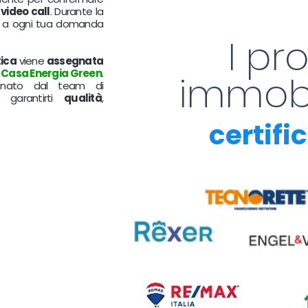
 video call
. Durante la
de a ogni tua domanda
I pr
ica
viene
assegnata
i
Casa Energia Green
.
immobil
ionato dal team di
 garantirti
qualità
,
certif