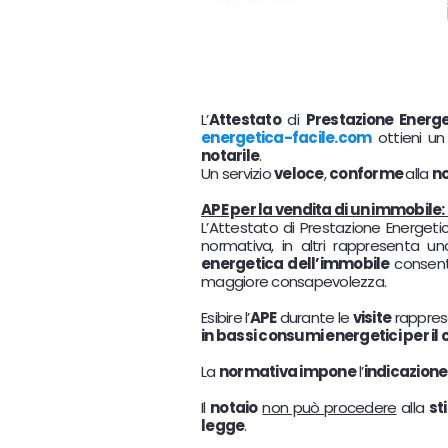
L’
Attestato
di
Prestazione Energ
energetica-facile.com
ottieni u
notarile
.
Un servizio
veloce
,
conforme
alla
n
APE per la vendita di un immobile
L’Attestato di Prestazione Energet
normativa, in altri rappresenta u
energetica dell’immobile
consen
maggiore consapevolezza.
Esibire l’
APE
durante le
visite
rappres
in bassi consumi energetici per il
La
normativa impone
l’
indicazione
Il
notaio
non può procedere
alla
st
legge
.