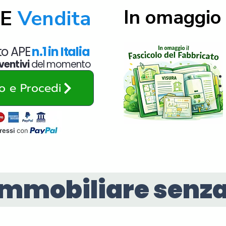
In omaggio 
PE
Vendita
ato APE
n.1 in Italia
ventivi
del momento
zo e Procedi
immobiliare senza