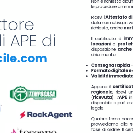
Non è richiesto alcu
le procedure amminis
ttore
Ricevi l’
Attestato di
dalla normativa, in v
richiesto, anche
cart
i APE di
Il certificato è
imm
locazioni
o
pratic
disposizione
anche 
cile.com
chiarimento.
Consegna rapida
–
Formato digitale e
Validità immediat
Appena il
certifica
regionale
, ricevi
(
ricevuta
). L’
APE
i
disponibile e può e
legale.
Qualora fosse nece
provvediamo alla
s
fase di ordine. Il c