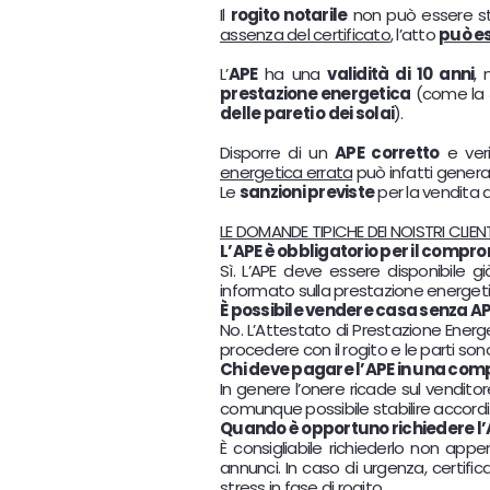
Il
rogito notarile
non può essere s
assenza del certificato
, l’atto
può es
L’
APE
ha una
validità di 10 anni
,
prestazione energetica
(come la
delle pareti o dei solai
).
Disporre di un
APE corretto
e ver
energetica errata
può infatti gener
Le
sanzioni previste
per la vendita d
LE DOMANDE TIPICHE DEI NOISTRI CLIENT
L’APE è obbligatorio per il comp
Sì. L’APE deve essere disponibile 
informato sulla prestazione energetica
È possibile vendere casa senza A
No. L’Attestato di Prestazione Energ
procedere con il rogito e le parti so
Chi deve pagare l’APE in una co
In genere l’onere ricade sul vendito
comunque possibile stabilire accordi d
Quando è opportuno richiedere l’
È consigliabile richiederlo non app
annunci. In caso di urgenza, certifi
stress in fase di rogito.