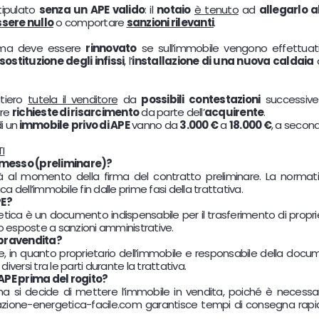
tipulato
senza un APE valido
: il
notaio
è tenuto
ad
allegarlo a
sere nullo
o comportare
sanzioni rilevanti
.
 ma deve essere
rinnovato
se sull’immobile vengono effettua
sostituzione degli infissi
, l’
installazione di una nuova caldaia
o
itiero
tutela il venditore
da
possibili contestazioni
successive
are
richieste di risarcimento
da parte dell’
acquirente
.
i un
immobile
privo di APE
vanno da
3.000 €
a
18.000 €
, a second
I
romesso (preliminare)?
già al momento della firma del contratto preliminare. La norma
 dell’immobile fin dalle prime fasi della trattativa.
PE?
etica è un documento indispensabile per il trasferimento di proprie
no esposte a sanzioni amministrative.
mpravendita?
re, in quanto proprietario dell’immobile e responsabile della docu
iversi tra le parti durante la trattativa.
APE prima del rogito?
ena si decide di mettere l’immobile in vendita, poiché è necessa
cazione-energetica-facile.com garantisce tempi di consegna rapidi,