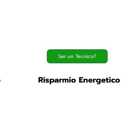
Serve assistenza?
800.200.260
verde
Sei un Tecnico?
e
Risparmio Energetico