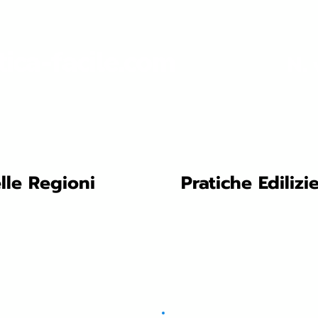
tica-facile.com
N. 
lle Regioni
Pratiche Edilizi