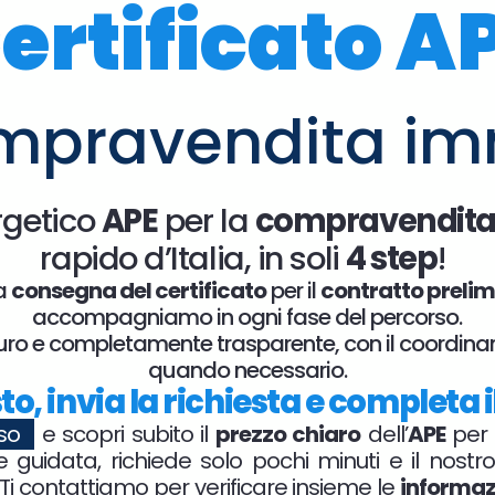
ertificato A
mpravendita im
ergetico
APE
per la
compravendit
rapido d’Italia, in soli
4 step
!
a
consegna del certificato
per il
contratto prelim
accompagniamo in ogni fase del percorso.
curo e completamente trasparente, con il coordina
quando necessario.
sto, invia la richiesta e complet
sso
e scopri subito il
prezzo chiaro
dell’
APE
per
 guidata, richiede solo pochi minuti e il nostr
 Ti contattiamo per verificare insieme le
informazi