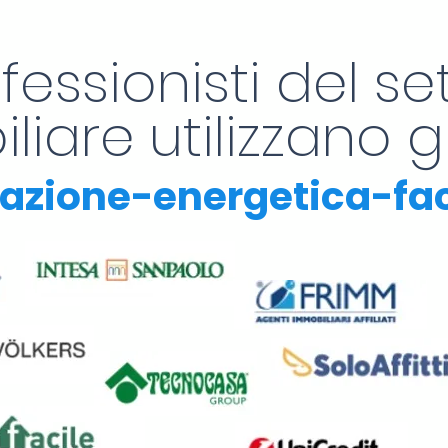
ofessionisti del se
iare utilizzano gl
icazione-energetica-fa