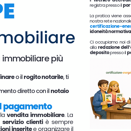
PE
registra presso il
por
La pratica viene ass
nostra rete nazional
certificazione-ene
mobiliare
idoneità normativ
Ci occupiamo noi di
alla
redazione dell
deposito
presso il
p
a
immobiliare più
inare
o il
rogito notarile
, ti
mento diretto con il
notaio
a il pagamento
 la
vendita immobiliare
. La
o
servizio clienti
è sempre
oni inserite
e organizzare il