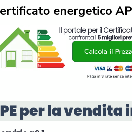
ertificato energetico A
Il portale per il Certific
confronta i
5 migliori pre
Calcola il Prez
PE per la vendita 