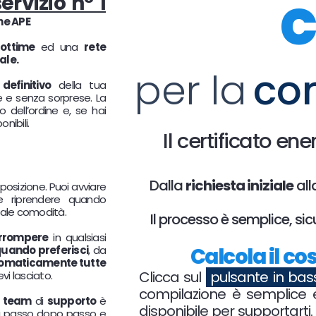
servizio n° 1
C
he APE
ottime
ed una
rete
nale.
per la
co
definitivo
della tua
te e senza sorprese. La
 dell’ordine e, se hai
nibili.
Il certificato en
Dalla
richiesta iniziale
all
posizione. Puoi avviare
 e riprendere quando
otale comodità.
Il processo è semplice, si
errompere
in qualsiasi
uando preferisci
, da
Calcola il co
omaticamente tutte
Clicca sul
pulsante in ba
vi lasciato.
compilazione è semplice e
o
team
di
supporto
è
disponibile per supportarti.
 passo dopo passo e