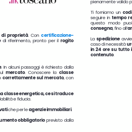
pienamente valido per 
Ti forniamo un
cod
seguire in
tempo re
questo modo puo
consegna
, fino all’
ar
 di proprietà
. Con
certificazione-
La
spedizione
avvi
e
di riferimento, pronto per il
rogito
caso di necessità
ur
in 24 ore su tutto 
contenuto
.
e
. In alcuni passaggi è richiesto dalla
sul
mercato
. Conoscere la
classe
lo
correttamente sul mercato
, con
 classe energetica, ce si traduce
bilità e fiducia.
vati
che per le
agenzie immobiliari
.
umento obbligatorio
previsto dalla