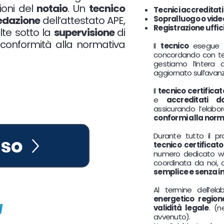
ioni del
notaio
. Un
tecnico
Tecnici accreditati
edazione
dell’attestato APE,
Sopralluogo o video
Registrazione uffic
olte sotto la
supervisione
di
 conformità alla normativa
Il
tecnico
esegue 
concordando con te
gestiamo l’intera 
aggiornato sull’ava
Il
tecnico certificat
e
accreditati d
assicurando l’elabor
conformi alla norm
Durante tutto il p
sso
tecnico certificato
numero dedicato wh
coordinata da noi, 
semplice e senza i
Al termine dell’elab
energetico regiona
validità legale
. (n
avvenuto).