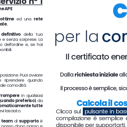
servizio n° 1
C
he APE
ottime
ed una
rete
nale.
per la
co
definitivo
della tua
te e senza sorprese. La
 dell’ordine e, se hai
nibili.
Il certificato en
Dalla
richiesta iniziale
all
posizione. Puoi avviare
 e riprendere quando
otale comodità.
Il processo è semplice, si
errompere
in qualsiasi
uando preferisci
, da
Calcola il co
omaticamente tutte
Clicca sul
pulsante in ba
vi lasciato.
compilazione è semplice e
o
team
di
supporto
è
disponibile per supportarti.
 passo dopo passo e