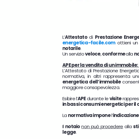
L’
Attestato
di
Prestazione Energ
energetica-facile.com
ottieni u
notarile
.
Un servizio
veloce
,
conforme
alla
n
APE per la vendita di un immobile
L’Attestato di Prestazione Energet
normativa, in altri rappresenta u
energetica dell’immobile
consen
maggiore consapevolezza.
Esibire l’
APE
durante le
visite
rappres
in bassi consumi energetici per il
La
normativa impone
l’
indicazione
Il
notaio
non può procedere
alla
st
legge
.