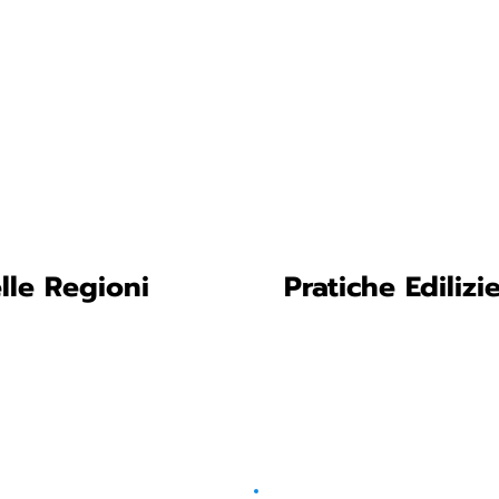
tica-facile.com
N. 
lle Regioni
Pratiche Edilizi