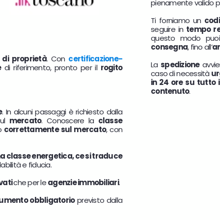
pienamente valido per 
Ti forniamo un
cod
seguire in
tempo re
questo modo puo
consegna
, fino all’
ar
 di proprietà
. Con
certificazione-
La
spedizione
avvi
e
di riferimento, pronto per il
rogito
caso di necessità
ur
in 24 ore su tutto 
contenuto
.
e
. In alcuni passaggi è richiesto dalla
sul
mercato
. Conoscere la
classe
lo
correttamente sul mercato
, con
 classe energetica, ce si traduce
bilità e fiducia.
vati
che per le
agenzie immobiliari
.
umento obbligatorio
previsto dalla