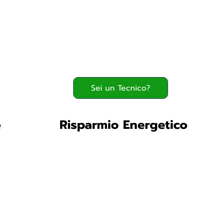
Serve assistenza?
800.200.260
verde
Sei un Tecnico?
e
Risparmio Energetico