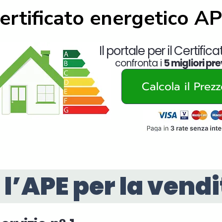
ertificato energetico A
Il portale per il Certific
confronta i
5 migliori pre
Calcola il Prez
l’APE per la vendi