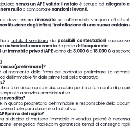
tipulato
senza un APE valido
: il
notaio
è tenuto
ad
allegarlo a
sere nullo
o comportare
sanzioni rilevanti
.
 ma deve essere
rinnovato
se sull’immobile vengono effettua
sostituzione degli infissi
, l’
installazione di una nuova caldaia
o
itiero
tutela il venditore
da
possibili contestazioni
successive
are
richieste di risarcimento
da parte dell’
acquirente
.
i un
immobile
privo di APE
vanno da
3.000 €
a
18.000 €
, a second
I
romesso (preliminare)?
già al momento della firma del contratto preliminare. La norma
 dell’immobile fin dalle prime fasi della trattativa.
PE?
etica è un documento indispensabile per il trasferimento di proprie
no esposte a sanzioni amministrative.
mpravendita?
re, in quanto proprietario dell’immobile e responsabile della docu
iversi tra le parti durante la trattativa.
APE prima del rogito?
ena si decide di mettere l’immobile in vendita, poiché è necessa
cazione-energetica-facile.com garantisce tempi di consegna rapidi,