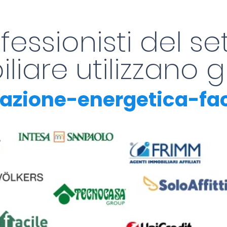
ofessionisti del se
iare utilizzano gl
icazione-energetica-fa