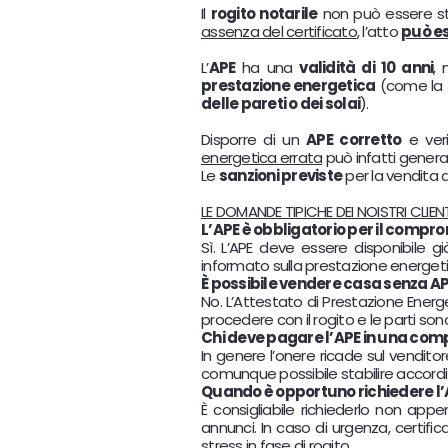
Il
rogito notarile
non può essere s
assenza del certificato
, l’atto
può es
L’
APE
ha una
validità di 10 anni
,
prestazione energetica
(come la
delle pareti o dei solai
).
Disporre di un
APE corretto
e ver
energetica errata
può infatti gener
Le
sanzioni previste
per la vendita d
LE DOMANDE TIPICHE DEI NOISTRI CLIENT
L’APE è obbligatorio per il comp
Sì. L’APE deve essere disponibile 
informato sulla prestazione energetica
È possibile vendere casa senza A
No. L’Attestato di Prestazione Energ
procedere con il rogito e le parti so
Chi deve pagare l’APE in una co
In genere l’onere ricade sul vendito
comunque possibile stabilire accordi d
Quando è opportuno richiedere l’
È consigliabile richiederlo non app
annunci. In caso di urgenza, certifi
stress in fase di rogito.