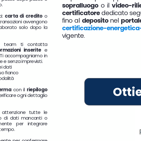
sopralluogo
o il
video-ril
o.
certificatore
dedicato segue
ci:
carta di credito
o
fino al
deposito
nel
portal
 transazioni avvengono
certificazione-energetica
aborato solo dopo la
vigente.
ro team ti contatta
ormazioni inserite
e
 Ti accompagniamo in
e e senza imprevisti.
i dati
uo fianco
odalità
Otti
erma
con il
riepilogo
 verificare ogni dettaglio
n attenzione tutte le
so di dati mancanti o
mente per integrare
 tempo.
mente per confermare