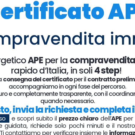
ertificato A
mpravendita im
ergetico
APE
per la
compravendit
rapido d’Italia, in soli
4 step
!
a
consegna del certificato
per il
contratto prelim
accompagniamo in ogni fase del percorso.
curo e completamente trasparente, con il coordina
quando necessario.
sto, invia la richiesta e complet
sso
e scopri subito il
prezzo chiaro
dell’
APE
per
 guidata, richiede solo pochi minuti e il nostr
 Ti contattiamo per verificare insieme le
informazi