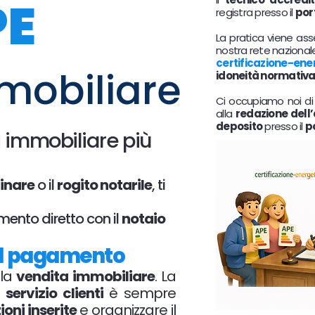
PE
registra presso il
por
La pratica viene ass
nostra rete nazional
certificazione-ene
mobiliare
idoneità normativ
Ci occupiamo noi di
alla
redazione dell
deposito
presso il
p
a
immobiliare più
inare
o il
rogito notarile
, ti
mento diretto con il
notaio
a il pagamento
 la
vendita immobiliare
. La
o
servizio clienti
è sempre
oni inserite
e organizzare il