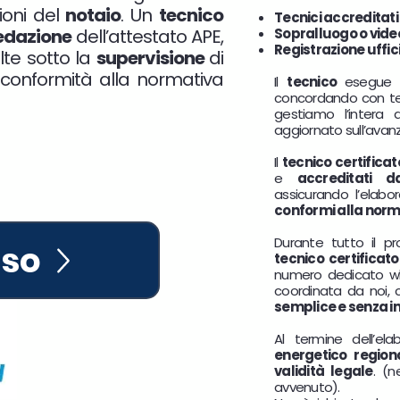
ioni del
notaio
. Un
tecnico
Tecnici accreditati
edazione
dell’attestato APE,
Sopralluogo o video
Registrazione uffic
olte sotto la
supervisione
di
 conformità alla normativa
Il
tecnico
esegue 
concordando con te
gestiamo l’intera 
aggiornato sull’ava
Il
tecnico certificat
e
accreditati d
assicurando l’elabor
conformi alla norm
Durante tutto il p
sso
tecnico certificato
numero dedicato wh
coordinata da noi, 
semplice e senza i
Al termine dell’elab
energetico regiona
validità legale
. (n
avvenuto).