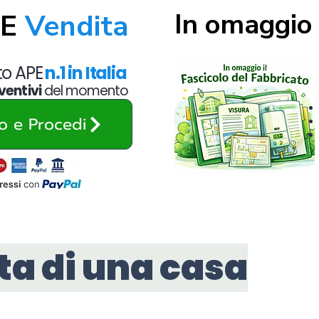
In omaggio 
PE
Vendita
ato APE
n.1 in Italia
ventivi
del momento
zo e Procedi
ta di una casa