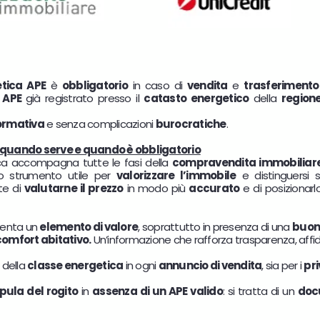
etica APE
è
obbligatorio
in caso di
vendita
e
trasferimento
n
APE
già registrato presso il
catasto energetico
della
region
ormativa
e senza complicazioni
burocratiche
.
: quando serve e quando è obbligatorio
ica accompagna tutte le fasi della
compravendita immobiliar
no strumento utile per
valorizzare l’immobile
e distinguersi 
te di
valutarne il prezzo
in modo più
accurato
e di posizionar
enta un
elemento di valore
, soprattutto in presenza di una
buona
 comfort abitativo.
Un’informazione che rafforza trasparenza, affida
della
classe energetica
in ogni
annuncio di vendita
, sia per i
pri
ipula del rogito
in
assenza di un APE valido
: si tratta di un
doc