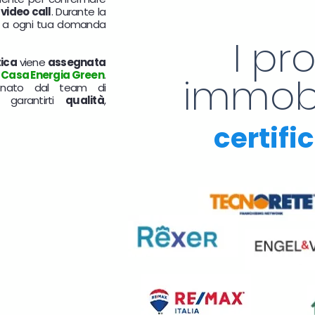
 video call
. Durante la
de a ogni tua domanda
I pr
ica
viene
assegnata
i
Casa Energia Green
.
immobil
ionato dal team di
 garantirti
qualità
,
certif