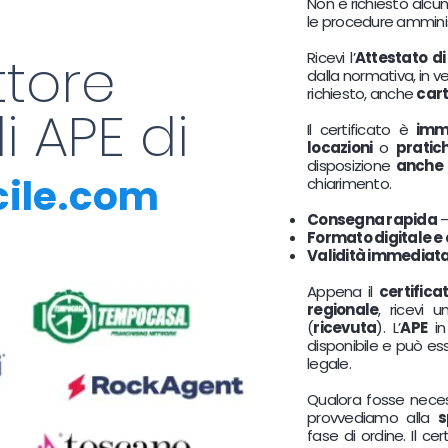
Non è richiesto alcu
le procedure amminis
ttore
Ricevi l’
Attestato di
dalla normativa, in v
richiesto, anche
cart
i APE di
Il certificato è
imm
locazioni
o
pratic
disposizione
anche 
cile.com
chiarimento.
Consegna rapida
–
Formato digitale e
Validità immediat
Appena il
certifica
regionale
, ricevi
(
ricevuta
). L’
APE
i
disponibile e può e
legale.
Qualora fosse nece
provvediamo alla
s
fase di ordine. Il c