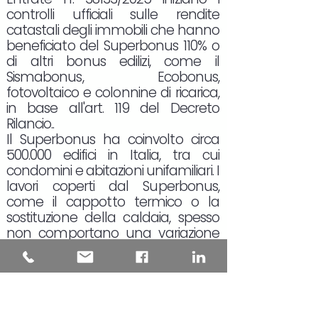
controlli ufficiali sulle rendite
catastali degli immobili che hanno
beneficiato del Superbonus 110% o
di altri bonus edilizi, come il
Sismabonus, Ecobonus,
fotovoltaico e colonnine di ricarica,
in base all'art. 119 del Decreto
Rilancio..
Il Superbonus ha coinvolto circa
500.000 edifici in Italia, tra cui
condomini e abitazioni unifamiliari. I
lavori coperti dal Superbonus,
come il cappotto termico o la
sostituzione della caldaia, spesso
non comportano una variazione
della pianta dell'immobile, e quindi
non richiedono, in teoria, un
aggiornamento catastale.
L'aggiornamento della rendita
catastale è obbligatorio solo in