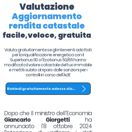
Valutazione
Aggiornamento
rendita catastale
facile,veloce, gratuita
Valuta gratuitamente se gli interventi adottati
per la riqualificazione energetica con il
Superbonus 110 o l'Ecobonus 50/65 hanno
modificato il valore catastale del tuo immobile
e mettiti subito al riparo dalle sanzioni per i
controlli in corso dell'AdE
Richiedi gratuitamente adesso clicca QUI
Dopo che Il ministro dell'Economia
Giancarlo Giorgetti
ha
annunciato l'8 ottobre 2024