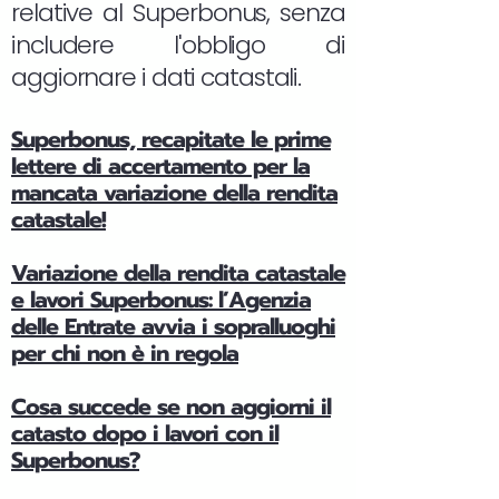
relative al Superbonus, senza
includere l'obbligo di
aggiornare i dati catastali.
Superbonus, recapitate le prime
lettere di accertamento per la
mancata variazione della rendita
catastale!
Variazione della rendita catastale
e lavori Superbonus: l’Agenzia
delle Entrate avvia i sopralluoghi
per chi non è in regola
Cosa succede se non aggiorni il
catasto dopo i lavori con il
Superbonus?