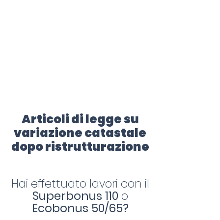
certificazione-energetica-
facile.com
Serve assistenza?
800.200.260
N. verde
Articoli di legge su
variazione catastale
dopo ristrutturazione
Hai effettuato lavori con il
Superbonus 110
o
Ecobonus 50/65?