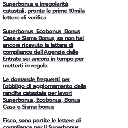
Superbonus e irregolarità
catastali, pronte le prime 10mila
lettere di verifica
Superbonus, Ecobonus, Bonus
Casa e Sisma Bonus, se non hai
ancora ricevuto la lettera di
compliance dall'Agenzia delle
Entrate sei ancora in tempo per
metterti in regola
Le domande frequenti per
l'obbligo di aggiornamento della
rendita catastale per lavori
Superbonus, Ecobonus, Bonus
Casa e Sisma bonus
Fisco, sono partite le lettere di
compliance per il Superbonus,