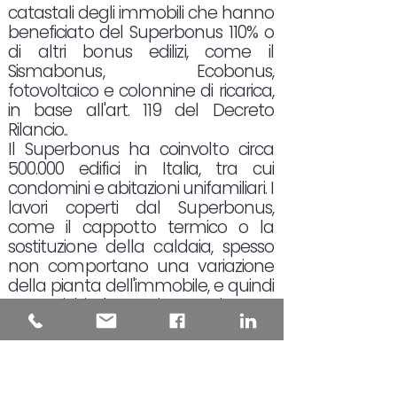
catastali degli immobili che hanno
beneficiato del Superbonus 110% o
di altri bonus edilizi, come il
Sismabonus, Ecobonus,
fotovoltaico e colonnine di ricarica,
in base all'art. 119 del Decreto
Rilancio..
Il Superbonus ha coinvolto circa
500.000 edifici in Italia, tra cui
condomini e abitazioni unifamiliari. I
lavori coperti dal Superbonus,
come il cappotto termico o la
sostituzione della caldaia, spesso
non comportano una variazione
della pianta dell'immobile, e quindi
non richiedono, in teoria, un
aggiornamento catastale.
L'aggiornamento della rendita
catastale è obbligatorio solo in
alcuni casi, come quando viene