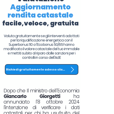
Aggiornamento
rendita catastale
facile,veloce, gratuita
Valuta gratuitamente se gli interventi adottati
per la riqualificazione energetica con il
Superbonus 110 o l'Ecobonus 50/65 hanno
modificato il valore catastale del tuo immobile
e mettiti subito al riparo dalle sanzioni per i
controlli in corso dell'AdE
Richiedi gratuitamente adesso clicca QUI
Dopo che Il ministro dell'Economia
Giancarlo Giorgetti
ha
annunciato l'8 ottobre 2024
l'intenzione di verificare i dati
catastali per chi ha usufruito del