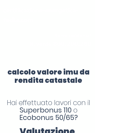
certificazione-energetica-
facile.com
Serve assistenza?
800.200.260
N. verde
calcolo valore imu da
rendita catastale
Hai effettuato lavori con il
Superbonus 110
o
Ecobonus 50/65?
Valutazione