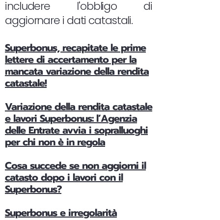
includere l'obbligo di
aggiornare i dati catastali.
Superbonus, recapitate le prime
lettere di accertamento per la
mancata variazione della rendita
catastale!
Variazione della rendita catastale
e lavori Superbonus: l’Agenzia
delle Entrate avvia i sopralluoghi
per chi non è in regola
Cosa succede se non aggiorni il
catasto dopo i lavori con il
Superbonus?
Superbonus e irregolarità