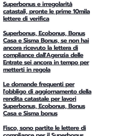
Superbonus e irregolarità
catastali, pronte le prime 10mila
lettere di verifica
Superbonus, Ecobonus, Bonus
Casa e Sisma Bonus, se non hai
ancora ricevuto la lettera di
compliance dall'Agenzia delle
Entrate sei ancora in tempo per
metterti in regola
Le domande frequenti per
l'obbligo di aggiornamento della
rendita catastale per lavori
Superbonus, Ecobonus, Bonus
Casa e Sisma bonus
Fisco, sono partite le lettere di
compliance per il Superbonus,