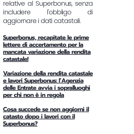
relative al Superbonus, senza
includere l'obbligo di
aggiornare i dati catastali.
Superbonus, recapitate le prime
lettere di accertamento per la
mancata variazione della rendita
catastale!
Variazione della rendita catastale
e lavori Superbonus: l’Agenzia
delle Entrate avvia i sopralluoghi
per chi non è in regola
Cosa succede se non aggiorni il
catasto dopo i lavori con il
Superbonus?