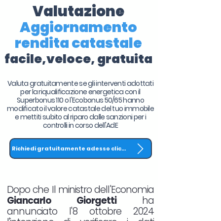
Valutazione
Aggiornamento
rendita catastale
facile,veloce, gratuita
Valuta gratuitamente se gli interventi adottati
per la riqualificazione energetica con il
Superbonus 110 o l'Ecobonus 50/65 hanno
modificato il valore catastale del tuo immobile
e mettiti subito al riparo dalle sanzioni per i
controlli in corso dell'AdE
Richiedi gratuitamente adesso clicca QUI
Dopo che Il ministro dell'Economia
Giancarlo Giorgetti
ha
annunciato l'8 ottobre 2024