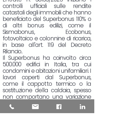
controlli ufficiali sulle rendite
catastali degli immobili che hanno
beneficiato del Superbonus 110% o
di altri bonus edilizi, come il
Sismabonus, Ecobonus,
fotovoltaico e colonnine di ricarica,
in base all'art. 119 del Decreto
Rilancio..
Il Superbonus ha coinvolto circa
500.000 edifici in Italia, tra cui
condomini e abitazioni unifamiliari. I
lavori coperti dal Superbonus,
come il cappotto termico o la
sostituzione della caldaia, spesso
non comportano una variazione
della pianta dell'immobile, e quindi
non richiedono, in teoria, un
aggiornamento catastale.
L'aggiornamento della rendita
catastale è obbligatorio solo in