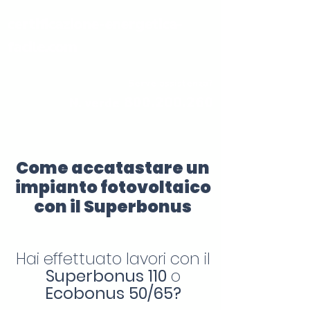
certificazione-energetica-
facile.com
Serve assistenza?
800.200.260
N. verde
Come accatastare un
impianto fotovoltaico
con il Superbonus
Hai effettuato lavori con il
Superbonus 110
o
Ecobonus 50/65?