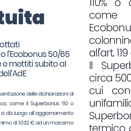
110% o d
tuita
come 
Ecobonu
colonnin
ottati
all'art. 1
0 o l'Ecobonus 50/65
e mettiti subito al
Il Supe
dell'AdE
circa 500.
cui con
sentazione delle dichiarazioni di
unifamilia
etica, come il Superbonus 110 o
Superbon
, si dà luogo all’aggiornamento
minimo di 1.032 € ad un massimo
termico o