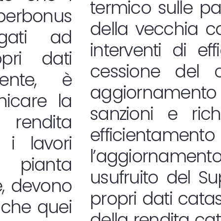
termico sulle pa
uperbonus
della vecchia cal
gati ad
interventi di ef
pri dati
cessione del c
mente, è
aggiornamento 
nicare la
sanzioni e richi
 rendita
efficientame
i lavori
l’aggiornamento
 pianta
usufruito del S
re, devono
propri dati cata
nche quei
della rendita cat