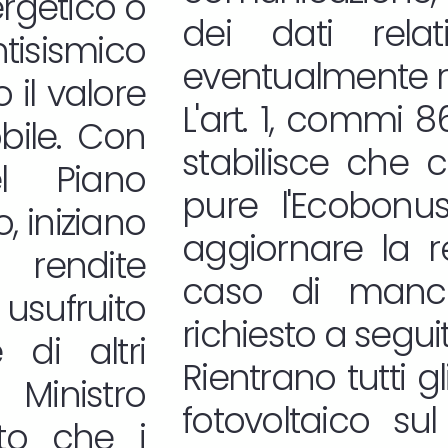
rgetico o
dei dati rela
isismico
eventualmente re
il valore
L'art. 1, commi 
bile. Con
stabilisce che 
el Piano
pure l'Ecobonu
o, iniziano
aggiornare la re
 rendite
caso di manca
 usufruito
richiesto a seguit
di altri
Rientrano tutti gl
 Ministro
fotovoltaico su
ito che i