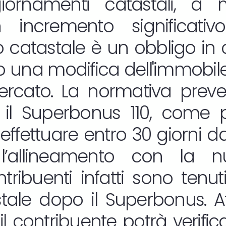
giornamenti catastali, 
incremento significativo
catastale è un obbligo in c
una modifica dell'immobile 
ercato. La normativa preve
il Superbonus 110, come pu
 effettuare entro 30 giorni dal
l’allineamento con la n
contribuenti infatti sono tenu
stale dopo il Superbonus. A
l contribuente potrà verifica