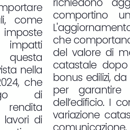
richiedono ag
ortare
comportino un 
li, come
L'aggiornamento 
 imposte
che comportano 
 impatti
del valore di m
a, questa
catastale dopo 
ista nella
bonus edilizi, da
2024, che
per garantire 
igo di
dell’edificio. I 
 rendita
variazione cata
 lavori di
comunicazione, i