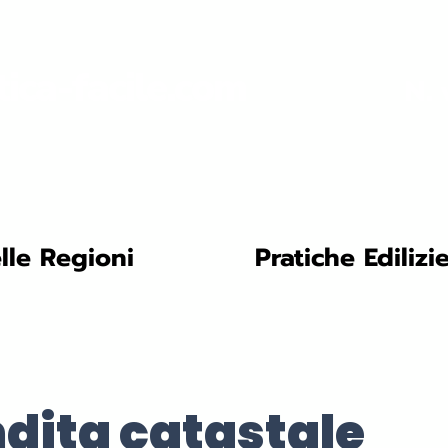
tica-facile.com
N. 
lle Regioni
Pratiche Edilizi
ndita catastale