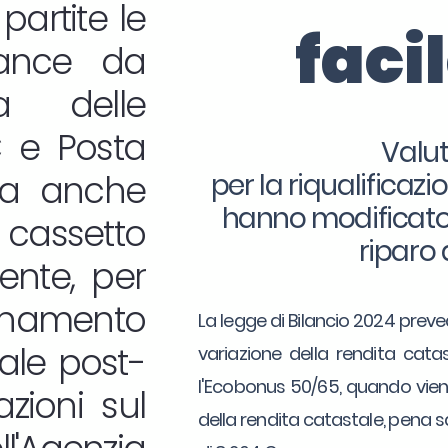
partite le
faci
iance da
ia delle
C e Posta
Valut
a anche
per la riqualificaz
hanno modificato i
cassetto
riparo 
uente, per
rnamento
La legge di Bilancio 2024 preved
tale post-
variazione della rendita catas
l'Ecobonus 50/65, quando viene
azioni sul
della rendita catastale, pena 