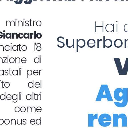
inistro
Hai 
Giancarlo
Superbon
iato l'8
V
nzione di
astali per
Ag
ito del
egli altri
i come
ren
a bonus ed