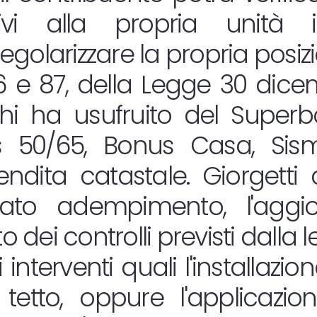
tivi alla propria unità 
golarizzare la propria posiz
86 e 87, della Legge 30 dicem
chi ha usufruito del Supe
s 50/65, Bonus Casa, Si
ndita catastale. Giorgetti 
to adempimento, l'aggi
o dei controlli previsti dalla 
i interventi quali l'installaz
l tetto, oppure l'applicazi