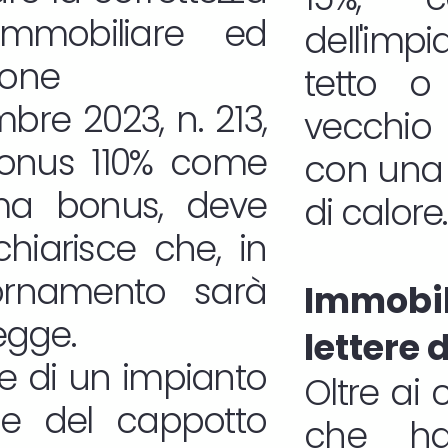
immobiliare ed
dell'imp
ione
tetto o 
bre 2023, n. 213,
vecchio 
rbonus 110% come
con una 
sma bonus, deve
di calore.
chiarisce che, in
ornamento sarà
Immob
legge.
lettere 
ione di un impianto
Oltre ai 
one del cappotto
che ha