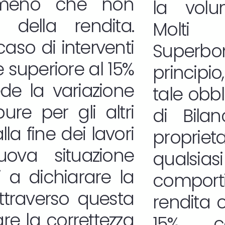
a meno che non
la volum
 della rendita.
Molti 
aso di interventi
Superb
superiore al 15%
princip
de la variazione
tale obbl
re per gli altri
di Bila
la fine dei lavori
propri
uova situazione
qualsia
ti a dichiarare la
comport
ttraverso questa
rendita 
re la correttezza
15%, co