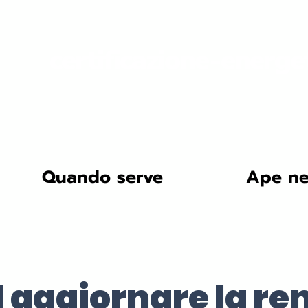
certificazione-energe
Quando serve
Ape ne
d aggiornare la re