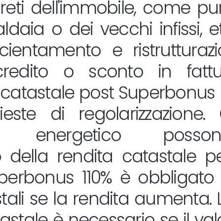
reti dell'immobile, come pur
daia o dei vecchi infissi, etc
ficientamento e ristruttura
redito o sconto in fatt
catastale post Superbonus
este di regolarizzazione. 
nto energetico posso
 della rendita catastale p
uperbonus 110% è obbligato
stali se la rendita aumenta
astale è necessario se il va