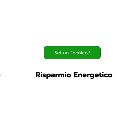
Serve assistenza?
800.200.260
verde
Sei un Tecnico?
e
Risparmio Energetico