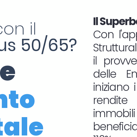
Il Superb
on il
Con l'ap
s 50/65?
Struttura
ne
il provv
delle En
iniziano i
nto
rendit
immob
tale
benefic