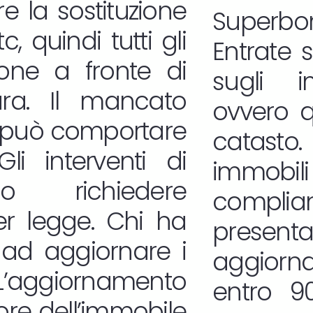
e la sostituzione
Superbon
, quindi tutti gli
Entrate 
zione a fronte di
sugli i
ura. Il mancato
ovvero qu
 può comportare
catasto.
Gli interventi di
immobili 
no richiedere
complian
er legge. Chi ha
presen
 ad aggiornare i
aggior
. L’aggiornamento
entro 90
lore dell’immobile