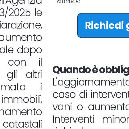
l'Agenzia
di 8.264 €
33/2025 le
iarazione,
Richiedi
aumento
tale dopo
ne con il
Quando è obbliga
gli altri
L'aggiornamento
rmato i
caso di interven
mmobili,
vani o aumentan
namento
Interventi mino
atastali