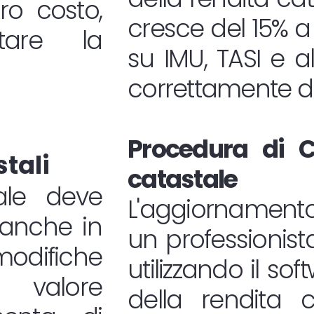
oro costo,
cresce del 15% a 
tare la
su IMU, TASI e a
correttamente do
Procedura di C
stali
catastale
ale deve
L'aggiornamento
 anche in
un professionista
difiche
utilizzando il s
l valore
della rendita c