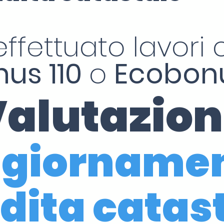
effettuato lavori c
us 110
o
Ecobonu
alutazio
giorname
dita catas