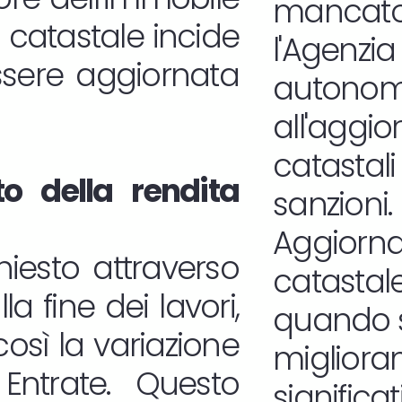
manca
a catastale incide
l'Age
essere aggiornata
autono
all'agg
catast
o della rendita
sanzioni.
Aggiorna
iesto attraverso
catastale
a fine dei lavori,
quando s
osì la variazione
migliora
 Entrate. Questo
significat