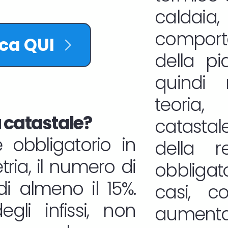
calda
comport
cca QUI
della pi
quindi 
teoria,
 catastale?
catasta
 obbligatorio in
della r
ria, il numero di
obbligat
i almeno il 15%.
casi, 
gli infissi, non
aumentat