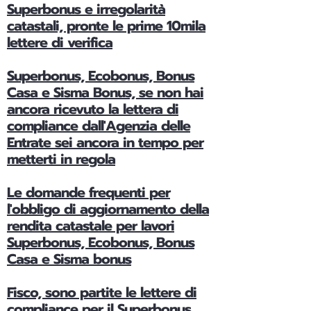
Superbonus e irregolarità
catastali, pronte le prime 10mila
lettere di verifica
Superbonus, Ecobonus, Bonus
Casa e Sisma Bonus, se non hai
ancora ricevuto la lettera di
compliance dall'Agenzia delle
Entrate sei ancora in tempo per
metterti in regola
Le domande frequenti per
l'obbligo di aggiornamento della
rendita catastale per lavori
Superbonus, Ecobonus, Bonus
Casa e Sisma bonus
Fisco, sono partite le lettere di
compliance per il Superbonus,