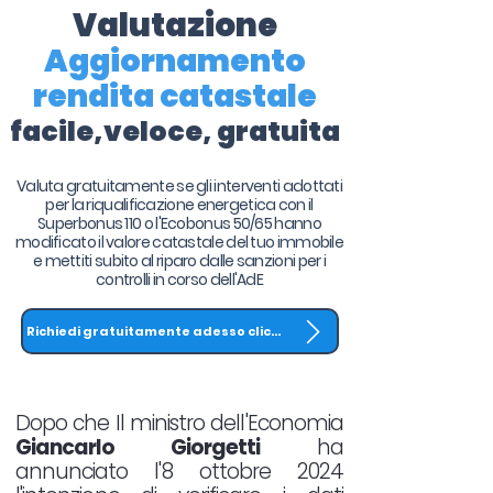
Valutazione
Aggiornamento
rendita catastale
facile,veloce, gratuita
Valuta gratuitamente se gli interventi adottati
per la riqualificazione energetica con il
Superbonus 110 o l'Ecobonus 50/65 hanno
modificato il valore catastale del tuo immobile
e mettiti subito al riparo dalle sanzioni per i
controlli in corso dell'AdE
Richiedi gratuitamente adesso clicca QUI
Dopo che Il ministro dell'Economia
Giancarlo Giorgetti
ha
annunciato l'8 ottobre 2024