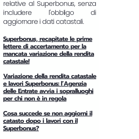
relative al Superbonus, senza
includere l'obbligo di
aggiornare i dati catastali.
Superbonus, recapitate le prime
lettere di accertamento per la
mancata variazione della rendita
catastale!
Variazione della rendita catastale
e lavori Superbonus: l’Agenzia
delle Entrate avvia i sopralluoghi
per chi non è in regola
Cosa succede se non aggiorni il
catasto dopo i lavori con il
Superbonus?