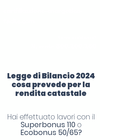
certificazione-energetica-
facile.com
Serve assistenza?
800.200.260
N. verde
Legge di Bilancio 2024
cosa prevede per la
rendita catastale
Hai effettuato lavori con il
Superbonus 110
o
Ecobonus 50/65?