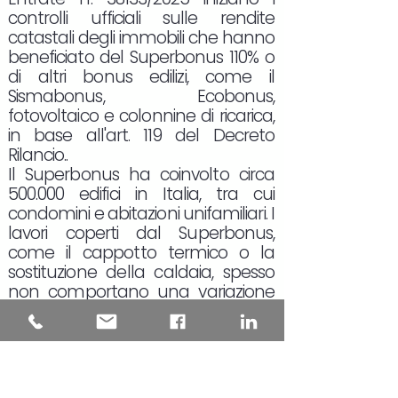
controlli ufficiali sulle rendite
catastali degli immobili che hanno
beneficiato del Superbonus 110% o
di altri bonus edilizi, come il
Sismabonus, Ecobonus,
fotovoltaico e colonnine di ricarica,
in base all'art. 119 del Decreto
Rilancio..
Il Superbonus ha coinvolto circa
500.000 edifici in Italia, tra cui
condomini e abitazioni unifamiliari. I
lavori coperti dal Superbonus,
come il cappotto termico o la
sostituzione della caldaia, spesso
non comportano una variazione
della pianta dell'immobile, e quindi
non richiedono, in teoria, un
aggiornamento catastale.
L'aggiornamento della rendita
catastale è obbligatorio solo in