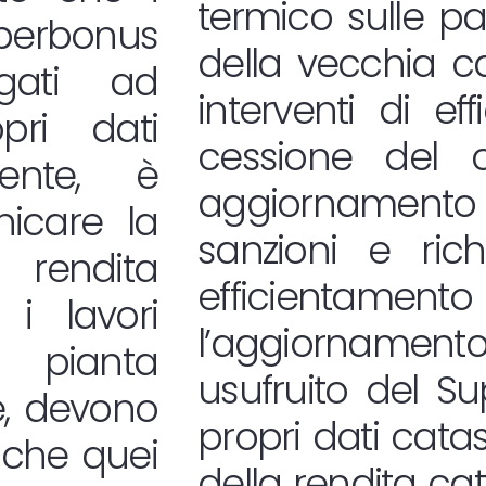
termico sulle pa
uperbonus
della vecchia cal
gati ad
interventi di ef
pri dati
cessione del c
mente, è
aggiornamento 
nicare la
sanzioni e richi
 rendita
efficientame
i lavori
l’aggiornamento
 pianta
usufruito del S
re, devono
propri dati cata
nche quei
della rendita cat