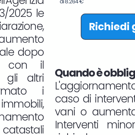
l'Agenzia
di 8.264 €
33/2025 le
iarazione,
Richiedi
aumento
tale dopo
ne con il
Quando è obbliga
gli altri
L'aggiornamento
rmato i
caso di interven
mmobili,
vani o aumentan
namento
Interventi mino
atastali