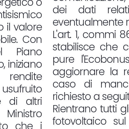
rgetico o
dei dati rela
isismico
eventualmente re
il valore
L'art. 1, commi 
bile. Con
stabilisce che 
el Piano
pure l'Ecobonu
o, iniziano
aggiornare la re
 rendite
caso di manca
 usufruito
richiesto a seguit
di altri
Rientrano tutti gl
 Ministro
fotovoltaico su
ito che i