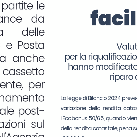
partite le
faci
iance da
ia delle
C e Posta
Valut
a anche
per la riqualificaz
hanno modificato i
cassetto
riparo 
uente, per
rnamento
La legge di Bilancio 2024 preved
tale post-
variazione della rendita catas
l'Ecobonus 50/65, quando viene
azioni sul
della rendita catastale, pena 