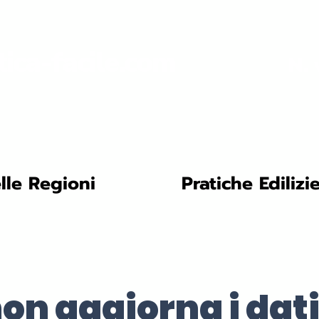
tica-facile.com
N. 
lle Regioni
Pratiche Edilizi
on aggiorna i dati