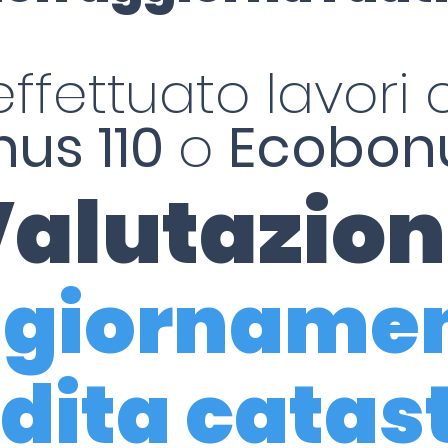
effettuato lavori c
us 110
o
Ecobonu
alutazio
giorname
dita catas