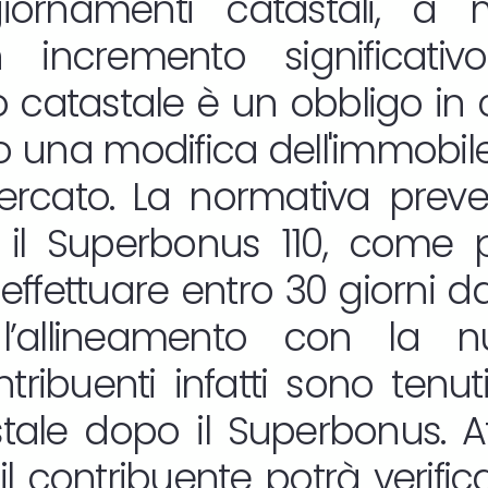
giornamenti catastali, 
incremento significativo
catastale è un obbligo in c
una modifica dell'immobile 
ercato. La normativa preve
il Superbonus 110, come pu
 effettuare entro 30 giorni dal
l’allineamento con la n
contribuenti infatti sono tenu
stale dopo il Superbonus. A
l contribuente potrà verifica