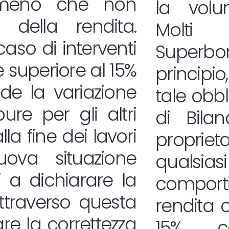
a meno che non
la volum
 della rendita.
Molti 
aso di interventi
Superb
superiore al 15%
princip
de la variazione
tale obbl
re per gli altri
di Bila
la fine dei lavori
propri
uova situazione
qualsia
ti a dichiarare la
comport
ttraverso questa
rendita 
re la correttezza
15%, co