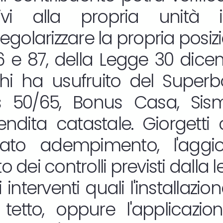
tivi alla propria unità 
golarizzare la propria posiz
86 e 87, della Legge 30 dicem
chi ha usufruito del Supe
s 50/65, Bonus Casa, Si
ndita catastale. Giorgetti 
to adempimento, l'aggi
o dei controlli previsti dalla 
i interventi quali l'installaz
l tetto, oppure l'applicazi