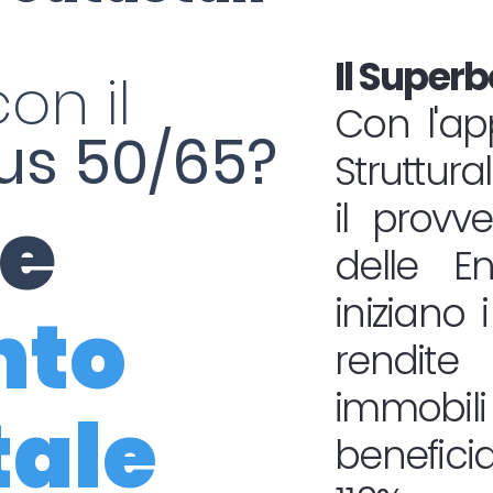
Il Superb
on il
Con l'ap
s 50/65?
Struttura
ne
il provv
delle En
iniziano i
nto
rendit
immob
tale
benefic