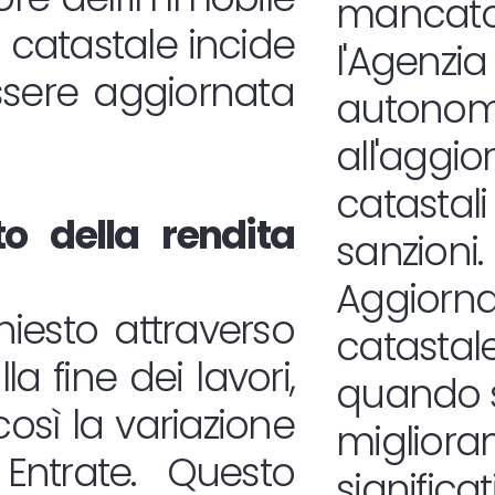
manca
a catastale incide
l'Age
essere aggiornata
autono
all'agg
catast
o della rendita
sanzioni.
Aggiorna
iesto attraverso
catastale
a fine dei lavori,
quando s
osì la variazione
migliora
 Entrate. Questo
significat