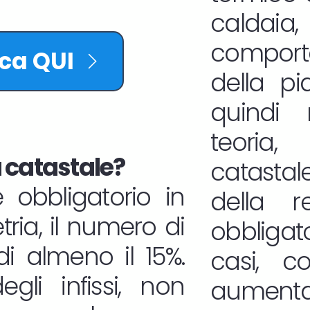
calda
comport
cca QUI
della pi
quindi 
teoria,
 catastale?
catasta
 obbligatorio in
della r
ria, il numero di
obbligat
i almeno il 15%.
casi, 
gli infissi, non
aumentat