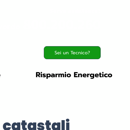
Serve assistenza?
800.200.260
verde
Sei un Tecnico?
e
Risparmio Energetico
 catastali