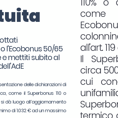
110% o d
tuita
come 
Ecobonu
colonnin
ottati
all'art. 1
0 o l'Ecobonus 50/65
e mettiti subito al
Il Supe
dell'AdE
circa 500.
cui con
sentazione delle dichiarazioni di
unifamilia
etica, come il Superbonus 110 o
Superbon
, si dà luogo all’aggiornamento
minimo di 1.032 € ad un massimo
termico o