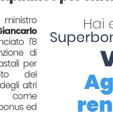
inistro
Hai 
Giancarlo
Superbon
iato l'8
V
nzione di
astali per
Ag
ito del
egli altri
i come
ren
a bonus ed