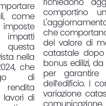
richiedono ag
ortare
comportino un 
li, come
L'aggiornamento 
 imposte
che comportano 
 impatti
del valore di m
a, questa
catastale dopo 
ista nella
bonus edilizi, da
2024, che
per garantire 
igo di
dell’edificio. I 
 rendita
variazione cata
 lavori di
comunicazione, i