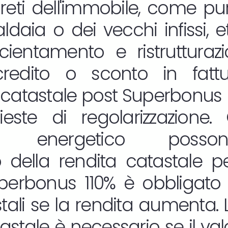
reti dell'immobile, come pur
daia o dei vecchi infissi, etc
ficientamento e ristruttura
redito o sconto in fatt
catastale post Superbonus
este di regolarizzazione. 
nto energetico posso
 della rendita catastale p
uperbonus 110% è obbligato
stali se la rendita aumenta
astale è necessario se il va