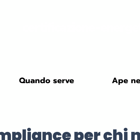
certificazione-energe
Quando serve
Ape ne
mpliance per chi n