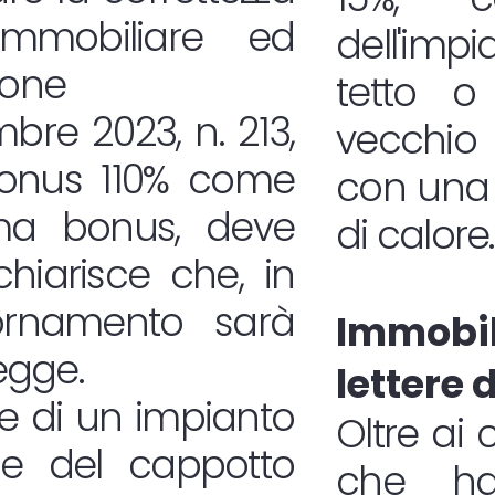
immobiliare ed
dell'imp
ione
tetto o 
bre 2023, n. 213,
vecchio 
rbonus 110% come
con una 
sma bonus, deve
di calore.
chiarisce che, in
ornamento sarà
Immob
legge.
lettere 
ione di un impianto
Oltre ai 
one del cappotto
che ha