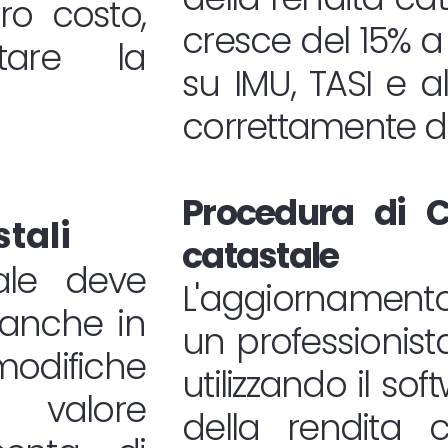
oro costo,
cresce del 15% a 
tare la
su IMU, TASI e a
correttamente do
Procedura di C
stali
catastale
ale deve
L'aggiornamento
 anche in
un professionista
difiche
utilizzando il s
l valore
della rendita c