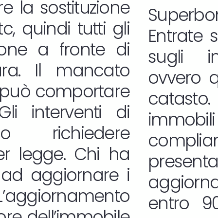
e la sostituzione
Superbon
, quindi tutti gli
Entrate 
zione a fronte di
sugli i
ura. Il mancato
ovvero qu
 può comportare
catasto.
Gli interventi di
immobili 
no richiedere
complian
er legge. Chi ha
presen
 ad aggiornare i
aggior
. L’aggiornamento
entro 90
lore dell’immobile