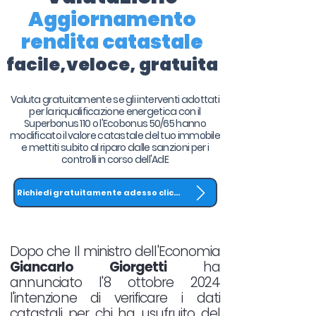
Aggiornamento
rendita catastale
facile,veloce, gratuita
Valuta gratuitamente se gli interventi adottati
per la riqualificazione energetica con il
Superbonus 110 o l'Ecobonus 50/65 hanno
modificato il valore catastale del tuo immobile
e mettiti subito al riparo dalle sanzioni per i
controlli in corso dell'AdE
Richiedi gratuitamente adesso clicca QUI
Dopo che Il ministro dell'Economia
Giancarlo Giorgetti
ha
annunciato l'8 ottobre 2024
l'intenzione di verificare i dati
catastali per chi ha usufruito del