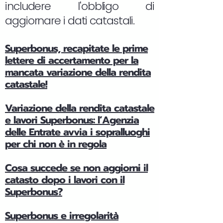
includere l'obbligo di
aggiornare i dati catastali.
Superbonus, recapitate le prime
lettere di accertamento per la
mancata variazione della rendita
catastale!
Variazione della rendita catastale
e lavori Superbonus: l’Agenzia
delle Entrate avvia i sopralluoghi
per chi non è in regola
Cosa succede se non aggiorni il
catasto dopo i lavori con il
Superbonus?
Superbonus e irregolarità