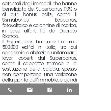
catastali degli immobili che hanno
beneficiato del Superbonus 110% o
di altri bonus edilizi, come il
Sismabonus, Ecobonus,
fotovoltaico e colonnine di ricarica,
in base all'art. 119 del Decreto
Rilancio..
Il Superbonus ha coinvolto circa
500.000 edifici in Italia, tra cui
condomini e abitazioni unifamiliari. I
lavori coperti dal Superbonus,
come il cappotto termico o la
sostituzione della caldaia, spesso
non comportano una variazione
della pianta dell'immobile, e quindi
non richiedono, in teoria, un
aggiornamento catastale.
L'aggiornamento della rendita
catastale è obbligatorio solo in
alcuni casi, come quando viene