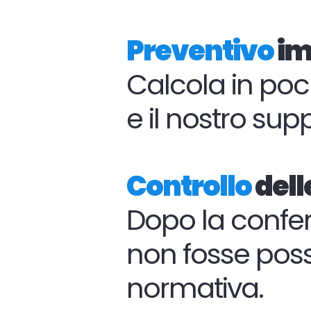
Preventivo
im
Calcola in pochi
e il nostro sup
Controllo
dell
Dopo la conferm
non fosse possi
normativa.