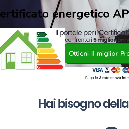
ertificato energetico A
Il portale per il Certifica
confronta i
5 migliori pre
Ottieni il miglior P
Hai bisogno della 