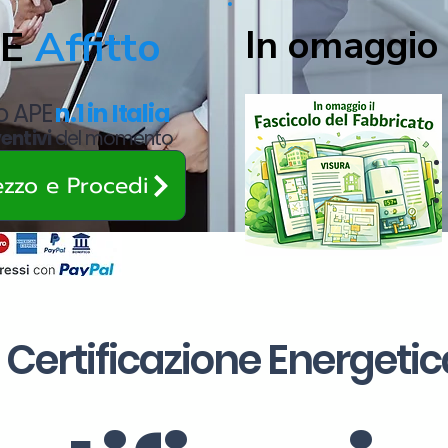
In omaggio 
PE
Affitto
to APE
n.1 in Italia
ventivi
del momento
rezzo e Procedi
Certificazione Energetica