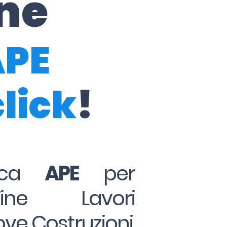
one
APE
click
!
tica
APE
per
Fine Lavori
ove Costruzioni,