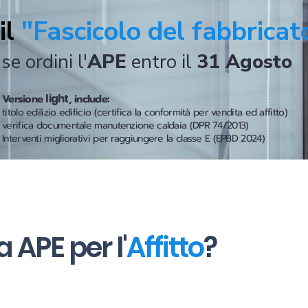
il
"Fascicolo del fabbricat
se ordini l'
APE
entro il
31 Agosto
Versione
light
, include:
titolo edilizio edificio (certifica la conformità per vendita ed affitto)
verifica documentale manutenzione caldaia (DPR 74/2013)
Interventi migliorativi per raggiungere la classe E (EPBD 2024)
 APE per l'
Affitto
?