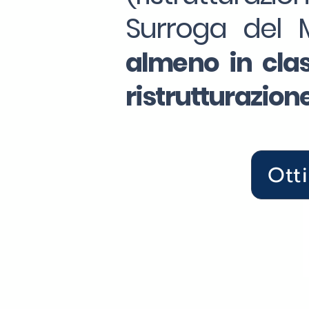
Surroga del 
almeno in clas
ristrutturazion
Ott