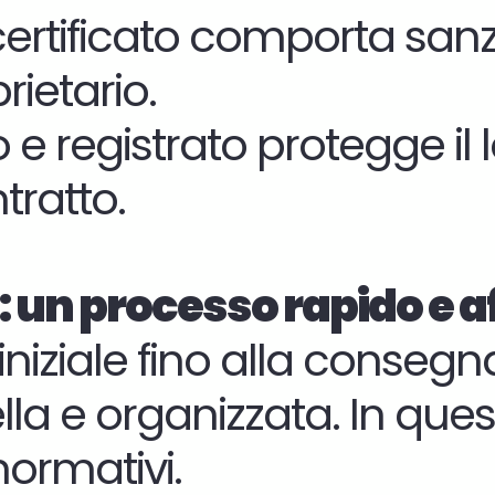
certificato comporta san
rietario.
 e registrato protegge il 
tratto.
: un processo rapido e a
 iniziale fino alla conse
la e organizzata. In ques
normativi.