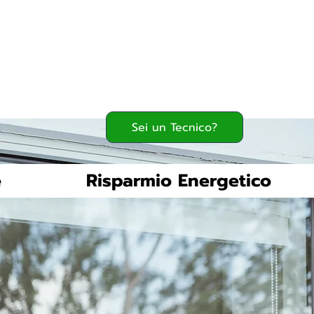
Serve assistenza?
800.200.260
verde
Sei un Tecnico?
e
Risparmio Energetico