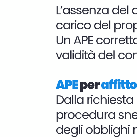
L’assenza del 
carico del prop
Un APE corretto
validità del con
APE
per
affitto
Dalla richiesta
procedura snel
degli obblighi 