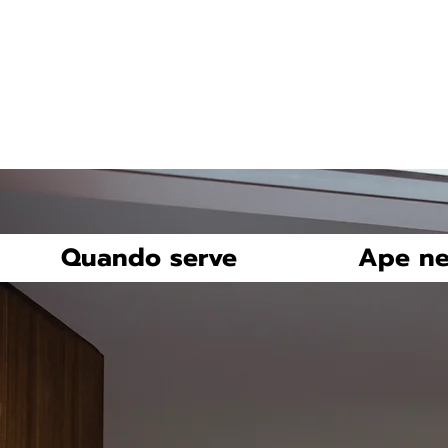
certificazione-energe
Quando serve
Ape ne