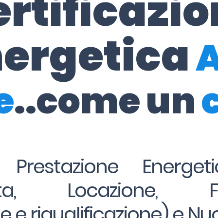
rtificazi
ergetica
e
..come un
i Prestazione Energe
ita, Locazione, 
ne e riqualificazione) e Nu