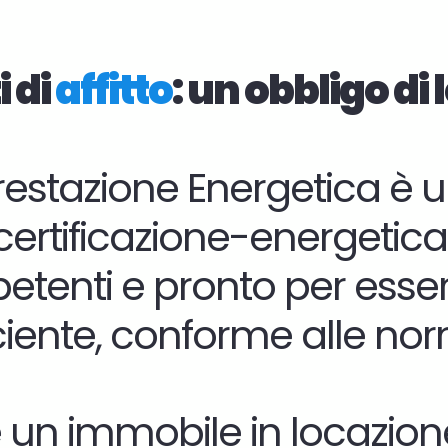
i di
affitto
: un obbligo di
 Prestazione Energetica è
ertificazione-energetica-
etenti e pronto per esser
ficiente, conforme alle n
n immobile in locazione su