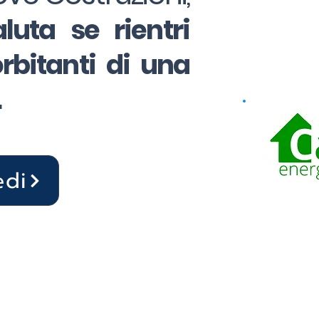
luta se rientri
rbitanti di una
.
edi