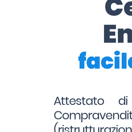
Ce
En
facil
Attestato d
Compravend
(ristrutturazio