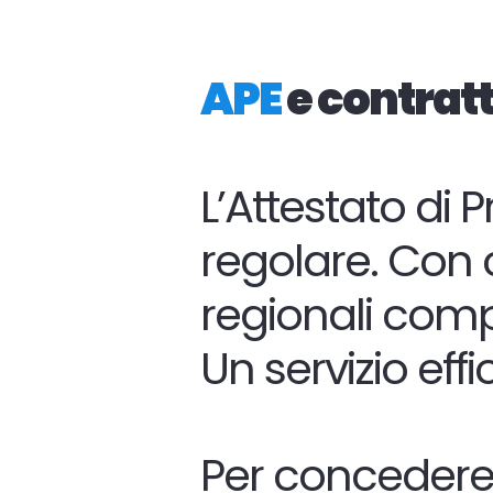
APE
e contratt
L’Attestato di
regolare. Con c
regionali comp
Un servizio ef
Per concedere u