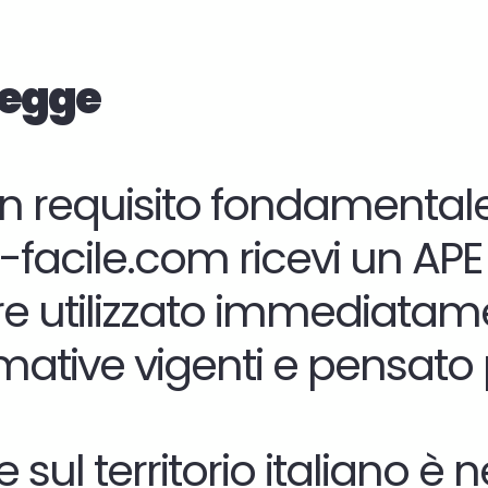
 legge
 un requisito fondamental
facile.com ricevi un APE 
e utilizzato immediatame
ormative vigenti e pensat
l territorio italiano è ne