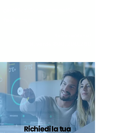
certificazione-energetica-
facile.com
Serve assistenza?
800.200.260
N. verde
Richiedi la tua