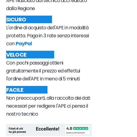
APE rilasciato dal tecnico accreditato
dalla Regione
SICURO
L'ordine di acquisto dell'APE in modalità
protetta. Paga in 3 rate senza interessi
con
PayPal
VELOCE
Con pochi passaggi ottieni
gratuitamente il prezzo ed effettui
l'ordine dell'APE in meno di 5 minuti
FACILE
Non preoccuparti, alla raccolta dei dati
necessari per redigere l'APE ci pensa il
nostro tecnico