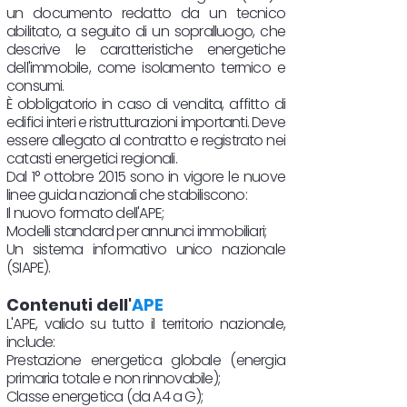
un documento redatto da un tecnico
abilitato, a seguito di un sopralluogo, che
descrive le caratteristiche energetiche
dell'immobile, come isolamento termico e
consumi.
È obbligatorio in caso di vendita, affitto di
edifici interi e ristrutturazioni importanti. Deve
essere allegato al contratto e registrato nei
catasti energetici regionali.
Dal 1° ottobre 2015 sono in vigore le nuove
linee guida nazionali che stabiliscono:
Il nuovo formato dell'APE;
Modelli standard per annunci immobiliari;
Un sistema informativo unico nazionale
(SIAPE).
Contenuti dell'
APE
L'APE, valido su tutto il territorio nazionale,
include:
Prestazione energetica globale (energia
primaria totale e non rinnovabile);
Classe energetica (da A4 a G);