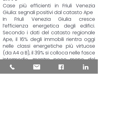
Case più efficienti in Friuli Venezia
Giulia: segnali positivi dal catasto Ape
In Friuli Venezia Giulia cresce
l’efficienza energetica degli edifici.
Secondo i dati del catasto regionale
Ape, il 16% degli immobili rientra oggi
nelle classi energetiche più virtuose
(da A4 a B), il 39% si colloca nelle fasce
intermedie, mentre poco meno del
45% resta nelle classi più energivore, F
e G.
Il dato più rilevante riguarda però gli
ultimi due anni: le certificazioni più
recenti mostrano una chiara
inversione di tendenza. Gli edifici
“green” salgono al 19,4% del totale,
quasi uno su cinque, mentre la quota
di immobili in classe F e G si riduce di
circa 8 punti percentuali, scendendo
al 35,6%.