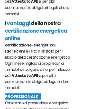
dell'
Attestato APE
e per altri
adempimenti obbligatori legati ai loro
immobili
I
vantaggi
della nostra
certificazione energetica
online
certificazione-energetica-
facile.com
è il sito n.1 in Italia per il
rilascio della certificazione energetica.
Ogni mese migliaia di proprietari di
immobili si rivolgono a noi per il rilascio
dell'
Attestato APE
e per altri
adempimenti obbligatori legati ai loro
immobili
PROFESSIONALE
L'attestato di prestazione energetica