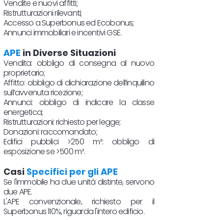
Vendite e nuovi affitti;
Ristrutturazioni rilevanti;
Accesso a Superbonus ed Ecobonus;
Annunci immobiliari e incentivi GSE.
APE
in Diverse Situazioni
Vendita: obbligo di consegna al nuovo
proprietario;
Affitto: obbligo di dichiarazione dell’inquilino
sull’avvenuta ricezione;
Annunci: obbligo di indicare la classe
energetica;
Ristrutturazioni: richiesto per legge;
Donazioni: raccomandato;
Edifici pubblici >250 m²: obbligo di
esposizione se >500 m².
Casi
Specifici per gli APE
Se l'immobile ha due unità distinte, servono
due APE.
L'APE convenzionale, richiesto per il
Superbonus 110%, riguarda l'intero edificio.