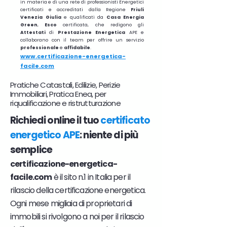
in materia e di una rete di professionisti Energetici
certificati e accreditati dalla Regione
Friuli
Venezia Giulia
e qualificati da
Casa Energia
Green
,
Esco
certificata, che redigono gli
Attestati
di
Prestazione
Energetica
APE e
collaborano con il team per offrire un servizio
professionale
e
affidabile
.
www.certificazione-energetica-
facile.com
Pratiche Catastali, Edilizie, Perizie
Immobiliari, Pratica Enea, per
riqualificazione e ristrutturazione
Richiedi online il tuo
certificato
energetico APE
: niente di più
semplice
certificazione-energetica-
facile.com
è il sito n.1 in Italia per il
rilascio della certificazione energetica.
Ogni mese migliaia di proprietari di
immobili si rivolgono a noi per il rilascio