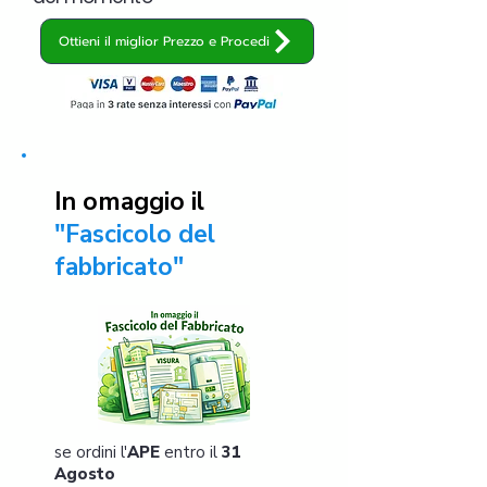
Ottieni il miglior Prezzo e Procedi
In omaggio il
"Fascicolo del
fabbricato"
se ordini l'
APE
entro il
31
Agosto