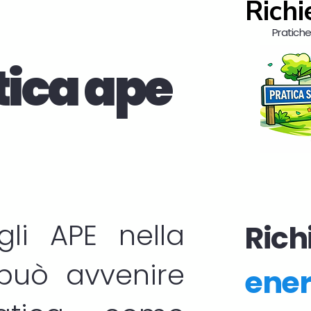
Richi
Pratiche 
tica ape
egli
APE
nella
Richi
 può avvenire
ener