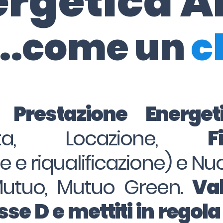
ergetica A
..come un
c
i Prestazione Energe
dita, Locazione,
F
ne e riqualificazione) e Nu
Mutuo, Mutuo Green.
Val
se D e mettiti in regola