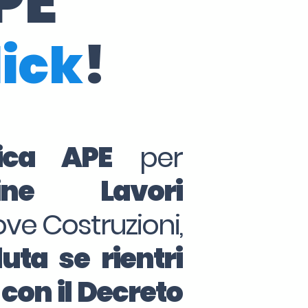
PE
lick
!
tica APE
per
ine Lavori
ove Costruzioni,
uta se rientri
 con il Decreto