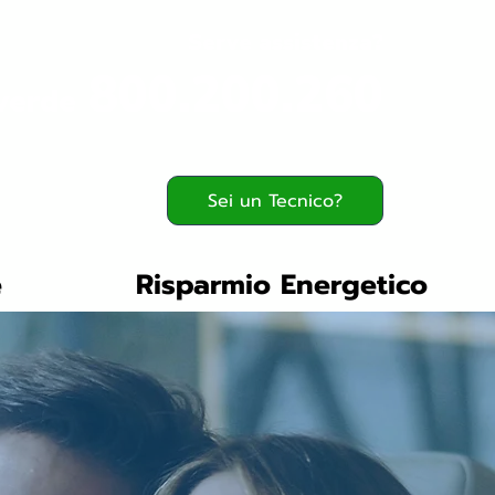
Serve assistenza?
800.200.260
verde
Sei un Tecnico?
e
Risparmio Energetico