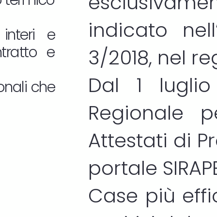
esclusivam
o termico
indicato nel
interi e
ntratto e
3/2018, nel r
Dal 1 lugli
onali che
Regionale p
Attestati di 
portale
SIRAP
Case più effic