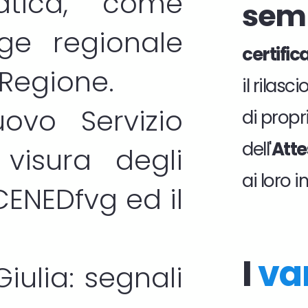
atica, come
sem
gge regionale
certifi
 Regione.
il rilas
ovo Servizio
di propri
dell'
Atte
visura degli
ai loro 
CENEDfvg
ed il
I
va
Giulia: segnali