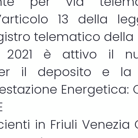
ente per via telem
l’articolo 13 della le
egistro telematico della
o 2021 è attivo il nu
er il deposito e la 
Prestazione Energetica:
E
ienti in Friuli Venezia 