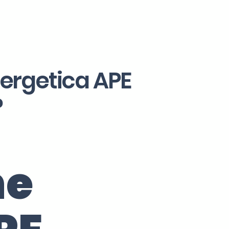
nergetica APE
?
ne