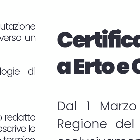
lutazione
Certific
averso un
a Erto e
logie di
Dal 1 Marzo
o redatto
Regione del 
scrive le