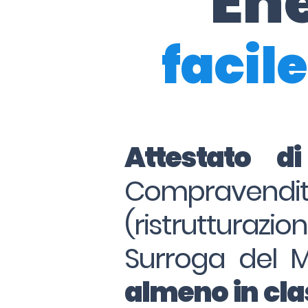
En
facile
Attestato d
Compraven
(ristrutturazio
Surroga del 
almeno in clas