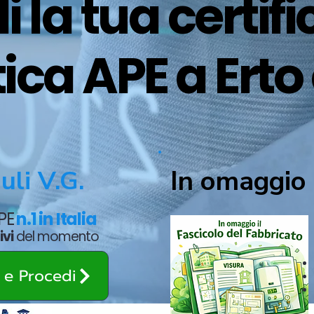
i la tua certif
ica APE a Erto
In omaggio 
uli V.G.
APE
n.1 in Italia
ivi
del momento
o e Procedi